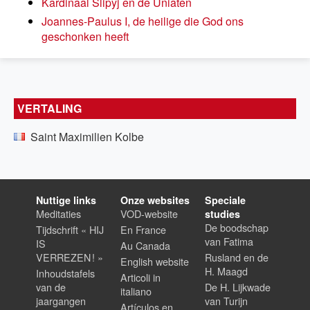
Kardinaal Slipyj en de Uniaten
Joannes-Paulus I, de heilige die God ons
geschonken heeft
VERTALING
Saint Maximilien Kolbe
Nuttige links
Onze websites
Speciale
Meditaties
VOD-website
studies
De boodschap
Tijdschrift « HIJ
En France
van Fatima
IS
Au Canada
VERREZEN ! »
Rusland en de
English website
H. Maagd
Inhoudstafels
Articoli in
van de
De H. Lijkwade
italiano
jaargangen
van Turijn
Artículos en