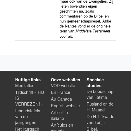
maar ook van de Evangelies. Zij
lieten bovendien eigen
geschriften na, zoals
commentaren op de Bijbel en
hun gemeenschapsregel. Abbé
de Nantes vond er de originele
term van
Middelste Testament
voor uit.
Nuttige links
Onze websites
Speciale
Meditaties
VOD-website
studies
De boodschap
Tijdschrift « HIJ
En France
van Fatima
IS
Au Canada
VERREZEN ! »
Rusland en de
English website
H. Maagd
Inhoudstafels
Articoli in
van de
De H. Lijkwade
italiano
jaargangen
van Turijn
Artículos en
Het liturgisch
Bijbel,
español