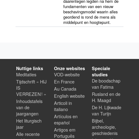
daarentegen legden na hem de
fundamenten van een nieuw
beschavingsmodel waarin alles
geordend is rond de mens als
middelpunt en hoogtepunt.
Nuttige links
Onze websites
Speciale
Meditaties
VOD-website
studies
De boodschap
Tijdschrift « HIJ
En France
van Fatima
IS
Au Canada
VERREZEN ! »
Rusland en de
English website
H. Maagd
Inhoudstafels
Articoli in
van de
De H. Lijkwade
italiano
jaargangen
van Turijn
Artículos en
Het liturgisch
Bijbel,
español
jaar
archeologie,
Artigos em
geschiedenis
Alle recente
Português