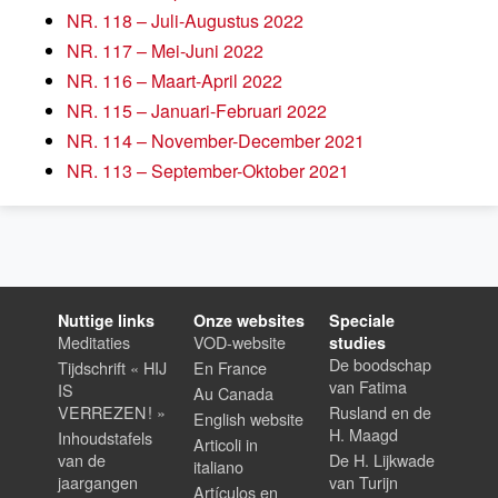
NR. 118 – Juli-Augustus 2022
NR. 117 – Mei-Juni 2022
NR. 116 – Maart-April 2022
NR. 115 – Januari-Februari 2022
NR. 114 – November-December 2021
NR. 113 – September-Oktober 2021
Nuttige links
Onze websites
Speciale
Meditaties
VOD-website
studies
De boodschap
Tijdschrift « HIJ
En France
van Fatima
IS
Au Canada
VERREZEN ! »
Rusland en de
English website
H. Maagd
Inhoudstafels
Articoli in
van de
De H. Lijkwade
italiano
jaargangen
van Turijn
Artículos en