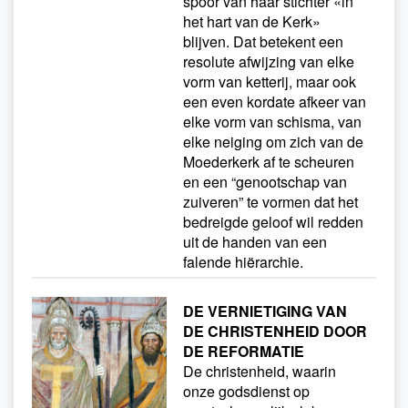
spoor van haar stichter «in
het hart van de Kerk»
blijven. Dat betekent een
resolute afwijzing van elke
vorm van ketterij, maar ook
een even kordate afkeer van
elke vorm van schisma, van
elke neiging om zich van de
Moederkerk af te scheuren
en een “genootschap van
zuiveren” te vormen dat het
bedreigde geloof wil redden
uit de handen van een
falende hiërarchie.
DE VERNIETIGING VAN
DE CHRISTENHEID DOOR
DE REFORMATIE
De christenheid, waarin
onze godsdienst op