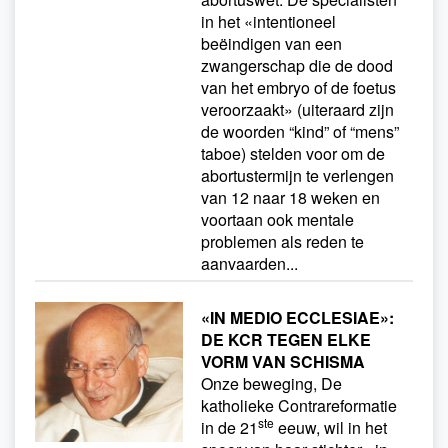
in het «intentioneel
beëindigen van een
zwangerschap die de dood
van het embryo of de foetus
veroorzaakt» (uiteraard zijn
de woorden “kind” of “mens”
taboe) stelden voor om de
abortustermijn te verlengen
van 12 naar 18 weken en
voortaan ook mentale
problemen als reden te
aanvaarden...
«IN MEDIO ECCLESIAE»:
DE KCR TEGEN ELKE
VORM VAN SCHISMA
Onze beweging, De
katholieke Contrareformatie
ste
in de 21
eeuw, wil in het