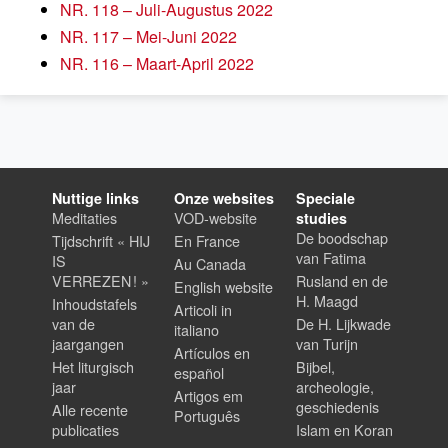
NR. 118 – Juli-Augustus 2022
NR. 117 – Mei-Juni 2022
NR. 116 – Maart-April 2022
Nuttige links
Onze websites
Speciale
Meditaties
VOD-website
studies
De boodschap
Tijdschrift « HIJ
En France
van Fatima
IS
Au Canada
VERREZEN ! »
Rusland en de
English website
H. Maagd
Inhoudstafels
Articoli in
van de
De H. Lijkwade
italiano
jaargangen
van Turijn
Artículos en
Het liturgisch
Bijbel,
español
jaar
archeologie,
Artigos em
geschiedenis
Alle recente
Português
publicaties
Islam en Koran