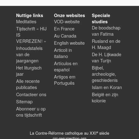
Nuttige links
Onze websites
Speciale
Meditaties
VOD-website
studies
De boodschap
Tijdschrift « HIJ
En France
van Fatima
IS
Au Canada
VERREZEN ! »
Rusland en de
English website
H. Maagd
Inhoudstafels
Articoli in
van de
De H. Lijkwade
italiano
jaargangen
van Turijn
Artículos en
Het liturgisch
Bijbel,
español
jaar
archeologie,
Artigos em
geschiedenis
Alle recente
Português
publicaties
Islam en Koran
Contacteer ons
België en zijn
kolonie
Sitemap
Abonneer u op
ons tijdschrift
e
La Contre-Réforme catholique au XXI
siècle
crc-resurrection.org