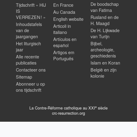
De boodschap
Tijdschrift « HIJ
En France
van Fatima
IS
Au Canada
VERREZEN ! »
Rusland en de
English website
H. Maagd
Inhoudstafels
Articoli in
van de
De H. Lijkwade
italiano
jaargangen
van Turijn
Artículos en
Het liturgisch
Bijbel,
español
jaar
archeologie,
Artigos em
geschiedenis
Alle recente
Português
publicaties
Islam en Koran
Contacteer ons
België en zijn
kolonie
Sitemap
Abonneer u op
ons tijdschrift
e
La Contre-Réforme catholique au XXI
siècle
crc-resurrection.org