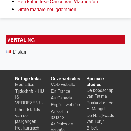
Een katholieke Canon van Vlaanderen
Grote mariale heiligdommen
VERTALING
L'islam
Nuttige links
Onze websites
Speciale
Meditaties
VOD-website
studies
De boodschap
Tijdschrift « HIJ
En France
van Fatima
IS
Au Canada
VERREZEN ! »
Rusland en de
English website
H. Maagd
Inhoudstafels
Articoli in
van de
De H. Lijkwade
italiano
jaargangen
van Turijn
Artículos en
Het liturgisch
Bijbel,
español