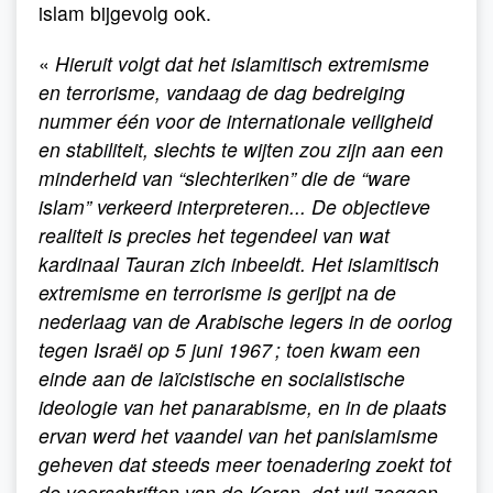
islam bijgevolg ook.
«
Hieruit volgt dat het islamitisch extremisme
en terrorisme, vandaag de dag bedreiging
nummer één voor de internationale veiligheid
en stabiliteit, slechts te wijten zou zijn aan een
minderheid van “slechteriken” die de “ware
islam” verkeerd interpreteren... De objectieve
realiteit is precies het tegendeel van wat
kardinaal Tauran zich inbeeldt. Het islamitisch
extremisme en terrorisme is gerijpt na de
nederlaag van de Arabische legers in de oorlog
tegen Israël op 5 juni 1967 ; toen kwam een
einde aan de laïcistische en socialistische
ideologie van het panarabisme, en in de plaats
ervan werd het vaandel van het panislamisme
geheven dat steeds meer toenadering zoekt tot
de voorschriften van de Koran, dat wil zeggen