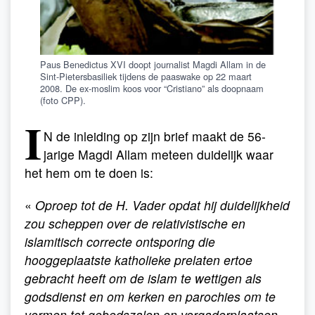
Paus Benedictus XVI doopt journalist Magdi Allam in de
Sint-Pietersbasiliek tijdens de paaswake op 22 maart
2008. De ex-moslim koos voor “Cristiano” als doopnaam
(foto CPP).
I
N de inleiding op zijn brief maakt de 56-
jarige Magdi Allam meteen duidelijk waar
het hem om te doen is:
«
Oproep tot de H. Vader opdat hij duidelijkheid
zou scheppen over de relativistische en
islamitisch correcte ontsporing die
hooggeplaatste katholieke prelaten ertoe
gebracht heeft om de islam te wettigen als
godsdienst en om kerken en parochies om te
vormen tot gebedszalen en vergaderplaatsen