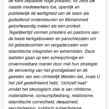
de Kerk bepaalde hoge prelaten, tot zelfs uw
naaste medewerkers toe, openlijk en
publiekelijk de wettigheid van de islam als
godsdienst ondersteunen en Mohammed
geloofwaardig maken als een profeet.
Tegelijkertijd vormen priesters en pastoors aan
de basis kerkgebouwen en parochiezalen om
tot gebedsruimten en vergaderzalen voor
islamitische integristen en extremisten. Deze
laatsten gaan op een scherpzinnige en
onvermoeibare manier door met hun strategie:
de verovering van het grondgebied en de
geesten van een christelijk Westen dat, zoals U
het zelf gedefinieerd hebt, “zichzelf haat”
omdat het ideologisch ziek is van nihilisme,
materialisme, consumptiedrang, relativisme,
islamitische correctheid, dwaasheid,
secularisering, juridisch subjectivisme,