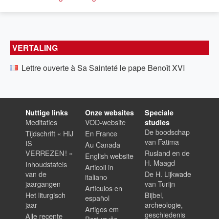
VERTALING
Lettre ouverte à Sa Sainteté le pape Benoît XVI
Nuttige links
Onze websites
Speciale
Meditaties
VOD-website
studies
De boodschap
Tijdschrift « HIJ
En France
van Fatima
IS
Au Canada
VERREZEN ! »
Rusland en de
English website
H. Maagd
Inhoudstafels
Articoli in
van de
De H. Lijkwade
italiano
jaargangen
van Turijn
Artículos en
Het liturgisch
Bijbel,
español
jaar
archeologie,
Artigos em
geschiedenis
Alle recente
Português