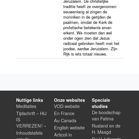
Jeruzalem. De christelijke
traditie heeft ze overgenomen:
eeuwenlang al zingen de
monniken in de getijden de
psalmen, omdat de Kerk de
profetische betekenis ervan
erkent. We moeten dan wel
onder ogen zien dat Jezus
radicaal gebroken heeft met het
joodse, aardse Jeruzalem. Zijn
Rijk is iets totaal nieuws.
Nuttige links
Onze websites
Speciale
Meditaties
VOD-website
studies
De boodschap
Tijdschrift « HIJ
En France
van Fatima
IS
Au Canada
VERREZEN ! »
Rusland en de
English website
H. Maagd
Inhoudstafels
Articoli in
van de
De H. Lijkwade