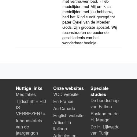
met vertrouwen bad. «Heb
medelijden met Mij en Ik zal
medelijden met jou hebben»,
had het Kindje ooit gezegd tot
pater Cyriel van de Moeder
Gods, zijn grootste apostel. Wij
reconstrueren de boeiende
geschiedenis van het
wonderbaar beeldje.
Nuttige links
Onze websites
Speciale
Meditaties
VOD-website
studies
De boodschap
Tijdschrift « HIJ
En France
van Fatima
IS
Au Canada
VERREZEN ! »
Rusland en de
English website
H. Maagd
Inhoudstafels
Articoli in
van de
De H. Lijkwade
italiano
jaargangen
van Turijn
Artículos en