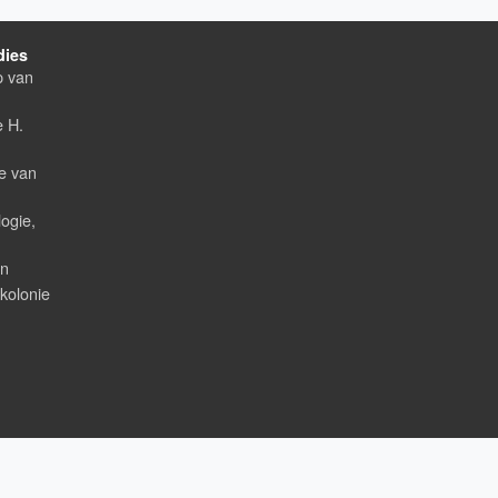
dies
p van
e H.
e van
logie,
an
 kolonie