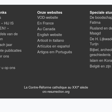
inks
Onze websites
Speciale stu
s
VOD-website
De boodscha
Fatima
t « HIJ IS
En France
N ! »
Rusland en d
Au Canada
Maagd
fels van de
English website
en
De H. Lijkwad
Articoli in italiano
Turijn
isch jaar
Artículos en español
Bijbel, archeo
nte publicaties
Artigos em Português
geschiedenis
er ons
Islam en Kor
België en zijn
 u op ons
e
La Contre-Réforme catholique au XXI
siècle
crc-resurrection.org