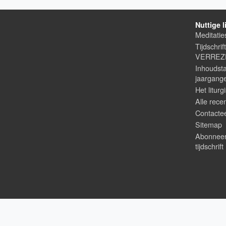
Nuttige l
Meditatie
Tijdschrif
VERREZE
Inhoudsta
jaargang
Het liturg
Alle rece
Contacte
Sitemap
Abonneer
tijdschrift