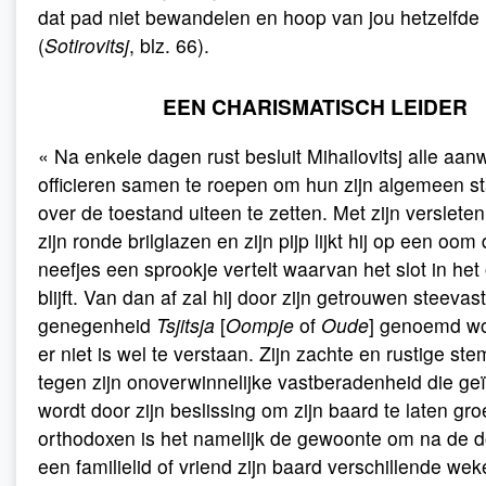
dat pad niet bewandelen en hoop van jou hetzelfde
(
Sotirovitsj
, blz. 66).
EEN CHARISMATISCH LEIDER
« Na enkele dagen rust besluit Mihailovitsj alle aan
officieren samen te roepen om hun zijn algemeen s
over de toestand uiteen te zetten. Met zijn versleten
zijn ronde brilglazen en zijn pijp lijkt hij op een oom 
neefjes een sprookje vertelt waarvan het slot in he
blijft. Van dan af zal hij door zijn getrouwen steevas
genegenheid
Tsjitsja
[
Oompje
of
Oude
] genoemd wor
er niet is wel te verstaan. Zijn zachte en rustige ste
tegen zijn onoverwinnelijke vastberadenheid die geï
wordt door zijn beslissing om zijn baard te laten gro
orthodoxen is het namelijk de gewoonte om na de 
een familielid of vriend zijn baard verschillende wek