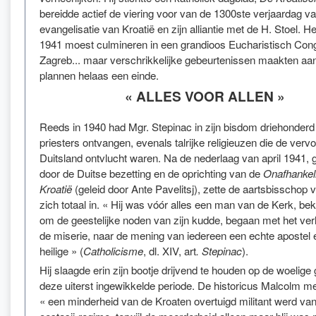
bereidde actief de viering voor van de 1300ste verjaardag v
evangelisatie van Kroatië en zijn alliantie met de H. Stoel. Het
1941 moest culmineren in een grandioos Eucharistisch Cong
Zagreb... maar verschrikkelijke gebeurtenissen maakten aa
plannen helaas een einde.
« ALLES VOOR ALLEN »
Reeds in 1940 had Mgr. Stepinac in zijn bisdom driehonder
priesters ontvangen, evenals talrijke religieuzen die de vervo
Duitsland ontvlucht waren. Na de nederlaag van april 1941, 
door de Duitse bezetting en de oprichting van de
Onafhankeli
Kroatië
(geleid door Ante Pavelitsj), zette de aartsbisschop
zich totaal in. « Hij was vóór alles een man van de Kerk, 
om de geestelijke noden van zijn kudde, begaan met het ver
de miserie, naar de mening van iedereen een echte apostel 
heilige » (
Catholicisme
, dl. XIV, art
. Stepinac
).
Hij slaagde erin zijn bootje drijvend te houden op de woelige
deze uiterst ingewikkelde periode. De historicus Malcolm me
« een minderheid van de Kroaten overtuigd militant werd van