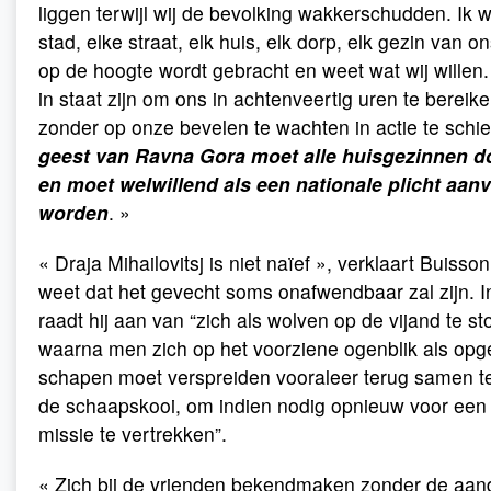
liggen terwijl wij de bevolking wakkerschudden. Ik wi
stad, elke straat, elk huis, elk dorp, elk gezin van 
op de hoogte wordt gebracht en weet wat wij willen
in staat zijn om ons in achtenveertig uren te berei
zonder op onze bevelen te wachten in actie te schie
geest van Ravna Gora moet alle huisgezinnen d
en moet welwillend als een nationale plicht aan
worden
. »
« Draja Mihailovitsj is niet naïef », verklaart Buisson
weet dat het gevecht soms onafwendbaar zal zijn. I
raadt hij aan van “zich als wolven op de vijand te st
waarna men zich op het voorziene ogenblik als op
schapen moet verspreiden vooraleer terug samen t
de schaapskooi, om indien nodig opnieuw voor een
missie te vertrekken”.
« Zich bij de vrienden bekendmaken zonder de aan