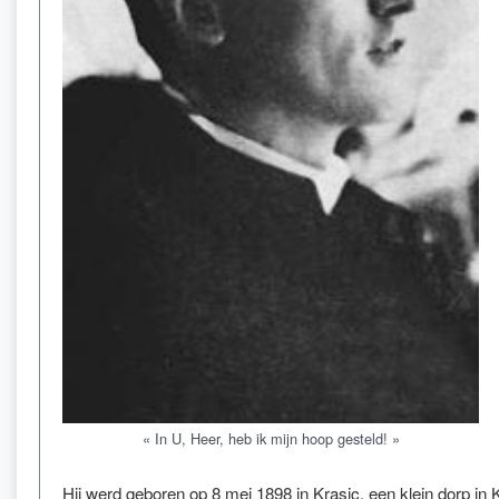
« In U, Heer, heb ik mijn hoop gesteld! »
Hij werd geboren op 8 mei 1898 in Krasic, een klein dorp in Kr