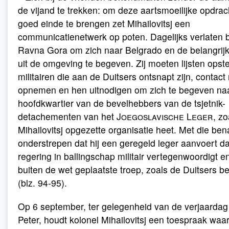
de vijand te trekken: om deze aartsmoeilijke opdrac
goed einde te brengen zet Mihailovitsj een
communicatienetwerk op poten. Dagelijks verlaten 
Ravna Gora om zich naar Belgrado en de belangrijk
uit de omgeving te begeven. Zij moeten lijsten opst
militairen die aan de Duitsers ontsnapt zijn, contac
opnemen en hen uitnodigen om zich te begeven naa
hoofdkwartier van de bevelhebbers van de tsjetnik-
detachementen van het
Joegoslavische Leger
, z
Mihailovitsj opgezette organisatie heet. Met die ben
onderstrepen dat hij een geregeld leger aanvoert da
regering in ballingschap militair vertegenwoordigt 
buiten de wet geplaatste troep, zoals de Duitsers 
(blz. 94-95).
Op 6 september, ter gelegenheid van de verjaardag
Peter, houdt kolonel Mihailovitsj een toespraak waari