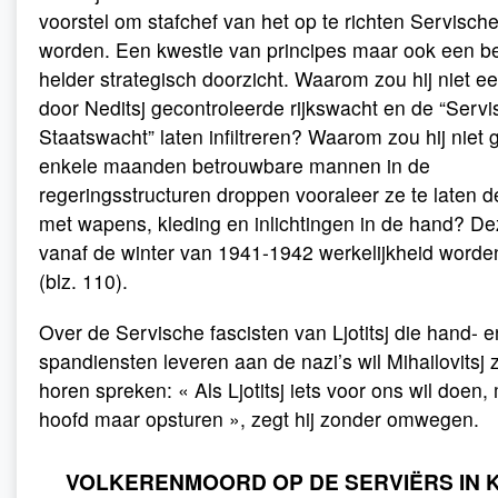
voorstel om stafchef van het op te richten Servische
worden. Een kwestie van principes maar ook een b
helder strategisch doorzicht. Waarom zou hij niet e
door Neditsj gecontroleerde rijkswacht en de “Serv
Staatswacht” laten infiltreren? Waarom zou hij niet
enkele maanden betrouwbare mannen in de
regeringsstructuren droppen vooraleer ze te laten 
met wapens, kleding en inlichtingen in de hand? De
vanaf de winter van 1941-1942 werkelijkheid worde
(blz. 110).
Over de Servische fascisten van Ljotitsj die hand- e
spandiensten leveren aan de nazi’s wil Mihailovitsj z
horen spreken: « Als Ljotitsj iets voor ons wil doen, 
hoofd maar opsturen », zegt hij zonder omwegen.
VOLKERENMOORD OP DE SERVIËRS IN 