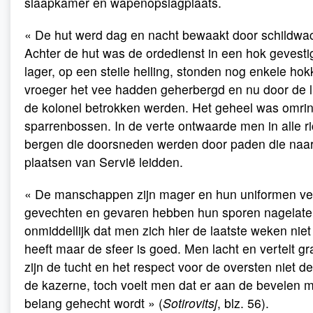
slaapkamer en wapenopslagplaats.
« De hut werd dag en nacht bewaakt door schildwa
Achter de hut was de ordedienst in een hok gevesti
lager, op een steile helling, stonden nog enkele hok
vroeger het vee hadden geherbergd en nu door de l
de kolonel betrokken werden. Het geheel was omri
sparrenbossen. In de verte ontwaarde men in alle r
bergen die doorsneden werden door paden die naar
plaatsen van Servië leidden.
« De manschappen zijn mager en hun uniformen ve
gevechten en gevaren hebben hun sporen nagelate
onmiddellijk dat men zich hier de laatste weken nie
heeft maar de sfeer is goed. Men lacht en vertelt gr
zijn de tucht en het respect voor de oversten niet de
de kazerne, toch voelt men dat er aan de bevelen m
belang gehecht wordt » (
Sotirovitsj
, blz. 56).