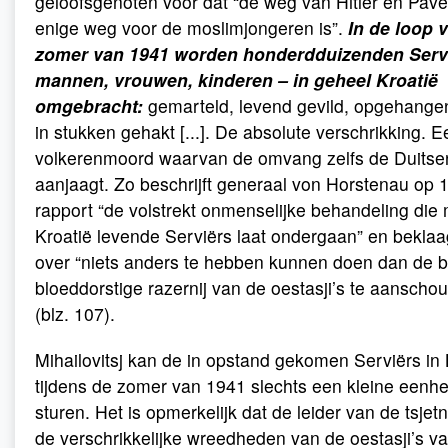
geloofsgenoten voor dat “de weg van Hitler en Pavel
enige weg voor de moslimjongeren is”.
In de loop 
zomer van 1941 worden honderdduizenden Serv
mannen, vrouwen, kinderen – in geheel Kroatië
omgebracht:
gemarteld, levend gevild, opgehangen
in stukken gehakt [...]. De absolute verschrikking. E
volkerenmoord waarvan de omvang zelfs de Duitse
aanjaagt. Zo beschrijft generaal von Horstenau op 10
rapport “de volstrekt onmenselijke behandeling die
Kroatië levende Serviërs laat ondergaan” en beklaagt
over “niets anders te hebben kunnen doen dan de b
bloeddorstige razernij van de oestasji’s te aanscho
(blz. 107).
Mihailovitsj kan de in opstand gekomen Serviërs in
tijdens de zomer van 1941 slechts een kleine eenhei
sturen. Het is opmerkelijk dat de leider van de tsje
de verschrikkelijke wreedheden van de oestasji’s v