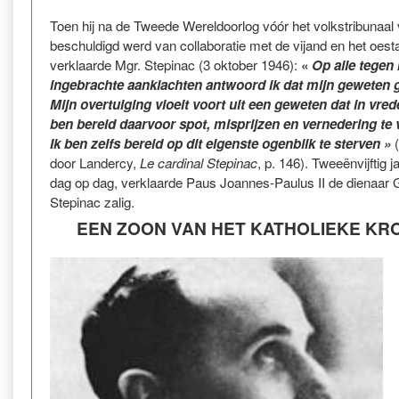
Toen hij na de Tweede Wereldoorlog vóór het volkstribunaal
beschuldigd werd van collaboratie met de vijand en het oesta
verklaarde Mgr. Stepinac (3 oktober 1946):
«
Op alle tegen 
ingebrachte aanklachten antwoord ik dat mijn geweten ge
Mijn overtuiging vloeit voort uit een geweten dat in vrede
ben bereid daarvoor spot, misprijzen en vernedering te 
Ik ben zelfs bereid op dit eigenste ogenblik te sterven »
door Landercy,
Le cardinal Stepinac
, p. 146). Tweeënvijftig ja
dag op dag, verklaarde Paus Joannes-Paulus II de dienaar 
Stepinac zalig.
EEN ZOON VAN HET KATHOLIEKE KRO