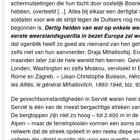
schermutselingen die hun tocht door oostelijk Bosni
hebben, overleefd [...]. Alles bij elkaar een dertigta
soldaten voor wie de strijd tegen de Duitsers nog m
begonnen is.
Dertig helden van wat op enkele wek
eerste weerstandsguerilla in bezet Europa zal 
dat ogenblik heeft zo goed als niemand van hen ge
zelfs niet van hun aanvoerder, Draja Mihailovitsj. E
maanden later zal de hele wereld hen kennen. Gevi
Londen, Washington en zelfs Moskou, vervloekt in Be
Rome en Zagreb. » (Jean-Christophe Buisson,
Héro
les Alliés, le général Mihailovitch, 1893-1946
, blz. 9
De gevechtsomstandigheden in Servië waren heel s
Servië is één van de meest bergachtige streken va
De bergtoppen zijn niet zo hoog – tot 2.600 m in de
Alpen – maar de terreinplooien vormen een soms 
netwerk dat de streek opdeelt in een reeks diepe e
valleien die uiterst gunstig zijn voor een guerilla, wa