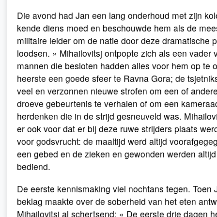
Die avond had Jan een lang onderhoud met zijn kolo
kende diens moed en beschouwde hem als de mees
militaire leider om de natie door deze dramatische p
loodsen. » Mihailovitsj ontpopte zich als een vader 
mannen die besloten hadden alles voor hem op te of
heerste een goede sfeer te Ravna Gora; de tsjetni
veel en verzonnen nieuwe strofen om een of andere 
droeve gebeurtenis te verhalen of om een kameraa
herdenken die in de strijd gesneuveld was. Mihailov
er ook voor dat er bij deze ruwe strijders plaats we
voor godsvrucht: de maaltijd werd altijd voorafgeg
een gebed en de zieken en gewonden werden altijd
bediend.
De eerste kennismaking viel nochtans tegen. Toen J
beklag maakte over de soberheid van het eten ant
Mihailovitsj al schertsend: « De eerste drie dagen 