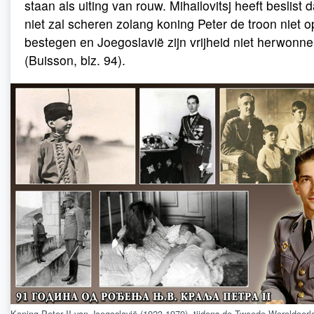
staan als uiting van rouw. Mihailovitsj heeft beslist da
niet zal scheren zolang koning Peter de troon niet 
bestegen en Joegoslavië zijn vrijheid niet herwonne
(Buisson, blz. 94).
Koning Peter II van Joegoslavië (1923-1970), tijdens de Tweede Wereldoorl