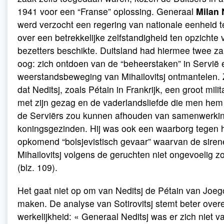
1941 voor een “Franse” oplossing. Generaal
Milan 
werd verzocht een regering van nationale eenheid te
over een betrekkelijke zelfstandigheid ten opzichte
bezetters beschikte. Duitsland had hiermee twee z
oog: zich ontdoen van de “beheerstaken” in Servië 
weerstandsbeweging van Mihailovitsj ontmantelen.
dat Neditsj, zoals Pétain in Frankrijk, een groot milit
met zijn gezag en de vaderlandsliefde die men hem 
de Serviërs zou kunnen afhouden van samenwerki
koningsgezinden. Hij was ook een waarborg tegen 
opkomend “bolsjevistisch gevaar” waarvan de sire
Mihailovitsj volgens de geruchten niet ongevoelig zo
(blz. 109).
Het gaat niet op om van Neditsj de Pétain van Joeg
maken. De analyse van Sotirovitsj stemt beter ove
werkelijkheid: « Generaal Neditsj was er zich niet 