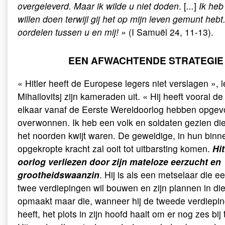
overgeleverd. Maar ik wilde u niet doden
. [
...
]
Ik heb
willen doen terwijl gij het op mijn leven gemunt heb
oordelen tussen u en mij! »
(I Samuël 24, 11-13).
EEN AFWACHTENDE STRATEGIE
« Hitler heeft de Europese legers niet verslagen », l
Mihailovitsj zijn kameraden uit. « Hij heeft vooral de
elkaar vanaf de Eerste Wereldoorlog hebben opgev
overwonnen. Ik heb een volk en soldaten gezien die
het noorden kwijt waren. De geweldige, in hun binn
opgekropte kracht zal ooit tot uitbarsting komen.
Hit
oorlog verliezen door zijn mateloze eerzucht en
grootheidswaanzin
. Hij is als een metselaar die e
twee verdiepingen wil bouwen en zijn plannen in die
opmaakt maar die, wanneer hij de tweede verdiepin
heeft, het plots in zijn hoofd haalt om er nog zes bi