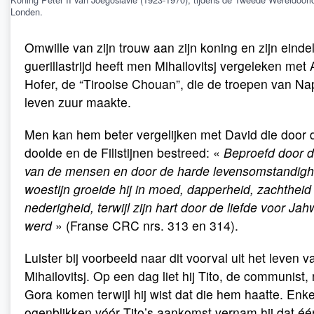
Londen.
Omwille van zijn trouw aan zijn koning en zijn einde
guerillastrijd heeft men Mihailovitsj vergeleken met
Hofer, de “Tiroolse Chouan”, die de troepen van Na
leven zuur maakte.
Men kan hem beter vergelijken met David die door 
doolde en de Filistijnen bestreed: «
Beproefd door d
van de mensen en door de harde levensomstandigh
woestijn groeide hij in moed, dapperheid, zachtheid
nederigheid, terwijl zijn hart door de liefde voor Ja
werd
» (Franse CRC nrs. 313 en 314).
Luister bij voorbeeld naar dit voorval uit het leven v
Mihailovitsj. Op een dag liet hij Tito, de communist
Gora komen terwijl hij wist dat die hem haatte. Enk
ogenblikken vóór Tito’s aankomst vernam hij dat éé