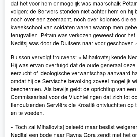
dat het voor hem onmogelijk was maarschalk Pétain
volgen: de Serviërs stonden niet achter hem en hij 
noch over een zeemacht, noch over kolonies die ee
kweekschool van soldaten waren waarop men gebeu
terugvallen. Pétain was verkozen geweest door het 
Neditsj was door de Duitsers naar voor geschoven » 
Buisson vervolgt trouwens: « Mihailovitsj kende Ned
Hij was ervan overtuigd dat de oude generaal deze p
eerzucht of ideologische verwantschap aanvaard h
omdat hij de Servische bevolking zoveel mogelijk w
beschermen. Als bewijs geldt de oprichting van een
Commissariaat voor de Vluchtelingen dat zich tot do
tienduizenden Serviërs die Kroatië ontvluchtten op
en te voeden.
« Toch zal Mihailovitsj beleefd maar beslist weiger
Neditsj een bode naar Ravna Gora zendt met het o