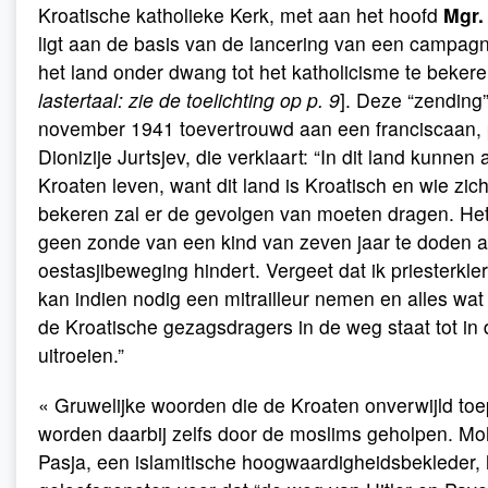
Kroatische katholieke Kerk, met aan het hoofd
Mgr.
ligt aan de basis van de lancering van een campa
het land onder dwang tot het katholicisme te bekere
lastertaal: zie de toelichting op p. 9
]. Deze “zending”
november 1941 toevertrouwd aan een franciscaan, 
Dionizije Jurtsjev, die verklaart: “In dit land kunnen 
Kroaten leven, want dit land is Kroatisch en wie zich 
bekeren zal er de gevolgen van moeten dragen. Het 
geen zonde van een kind van zeven jaar te doden a
oestasjibeweging hindert. Vergeet dat ik priesterkle
kan indien nodig een mitrailleur nemen en alles wat
de Kroatische gezagsdragers in de weg staat tot in
uitroeien.”
« Gruwelijke woorden die de Kroaten onverwijld to
worden daarbij zelfs door de moslims geholpen. 
Pasja, een islamitische hoogwaardigheidsbekleder, 