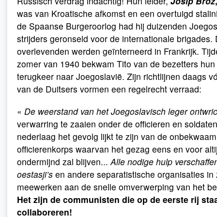
Russisch verdrag indachtig! Hun leider,
Josip Broz
was van Kroatische afkomst en een overtuigd stalini
de Spaanse Burgeroorlog had hij duizenden Joegos
strijders geronseld voor de internationale brigades.
overlevenden werden geïnterneerd in Frankrijk. Tij
zomer van 1940 bekwam Tito van de bezetters hun v
terugkeer naar Joegoslavië. Zijn richtlijnen daags vó
van de Duitsers vormen een regelrecht verraad:
«
De weerstand van het Joegoslavisch leger ontwri
verwarring te zaaien onder de officieren en soldate
nederlaag het gevolg lijkt te zijn van de onbekwaam
officierenkorps waarvan het gezag eens en voor alti
ondermijnd zal blijven...
Alle nodige hulp verschaffe
oestasji’s
en andere separatistische organisaties in
meewerken aan de snelle omverwerping van het bew
Het zijn de communisten die op de eerste rij sta
collaboreren!