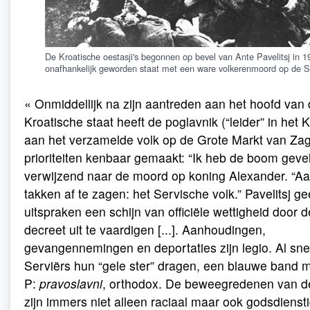
De Kroatische oestasji's begonnen op bevel van Ante Pavelitsj in 1
onafhankelijk geworden staat met een ware volkerenmoord op de Se
« Onmiddellijk na zijn aantreden aan het hoofd van
Kroatische staat heeft de poglavnik (“leider” in het 
aan het verzamelde volk op de Grote Markt van Zag
prioriteiten kenbaar gemaakt: “Ik heb de boom geveld
verwijzend naar de moord op koning Alexander. “A
takken af te zagen: het Servische volk.” Pavelitsj gee
uitspraken een schijn van officiële wettigheid door 
decreet uit te vaardigen [...]. Aanhoudingen,
gevangennemingen en deportaties zijn legio. Al sn
Serviërs hun “gele ster” dragen, een blauwe band me
P:
pravoslavni
, orthodox. De beweegredenen van de
zijn immers niet alleen raciaal maar ook godsdienst