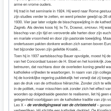
arme en vrome ouders.
Hij trad in het seminarie in 1924. Hij werd naar Rome gestu
zijn studies verder te zetten, en werd priester gewijd op 26 
1930. Vier jaar later volgde de bisschopswijding in de kathed
Zagreb. Als devies koos hij:
In Te, Domine, speravi
. Hij wa
bisschop van zijn tijd en veroverde alle harten door zijn euch
en mariale vroomheid en door zijn pastorale toewijding. Maa
ondertussen pakten donkere wolken zich samen boven Euro
het bijzonder boven zijn geliefde Kroatië...
Toen hij in 1937 aartsbisschop Bauer opvolgde, moest hij d
van het Concordaat tussen de H. Stoel en het koninkrijk Joe
betreuren, dat nochtans door de overleden koning gewild w
katholieke vrijheden te waarborgen. In naam van zijn colleg
hij de koninklijke regering publiekelijk het verwijt dat zij toe
aan de druk van de orthodoxe hiërarchie. Zonder zich te wi
in de politiek, maar misschien ook zonder zich het effect van
woorden op dolgedraaide geesten te realiseren, liet hij geen 
gelegenheid voorbijgaan om de katholieke traditie van zijn vo
Leo X «
de verdedigingswal van de christenheid
» genoem
verheerlijken. Hij stichtte een katholiek dagblad,
De Kroatis