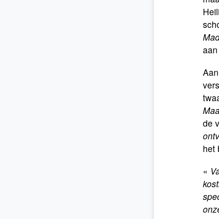
Heil
sch
Mad
aan
Aan 
vers
twaa
Maa
de v
ont
het
«
Va
kos
spec
onze