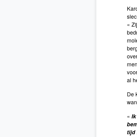
Kard
slec
« Zi
bedr
mol
berg
over
mens
voor
al 
De k
wan
«
Ik
bem
tij