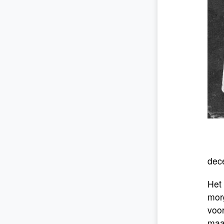
dec
Het 
mor
voor
maal