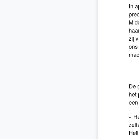
In a
pred
Midd
haar
zij 
ons 
mac
De 
het 
een 
« He
zelf
Heil