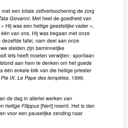
 met een totale zelfverloochening de zorg
Tata Giovanni
. Met heel de goedheid van
 « Hij was een heilige geestelijke vader »,
ls één van ons. Hij was begaan met onze
n dezelfde tafel, nam deel aan onze
 we stelden zijn beminnelijke
 ooit iets heeft moeten verwijten : spontaan
olstond aan hem te denken om het goede
één enkele blik van die heilige priester
,
Pie IX. Le Pape des tempêtes
, 1999,
 aan de dag in allerlei werken van
n heilige Filippus
[Neri] noemt. Het is dan
aten voor een pauselijke zending naar