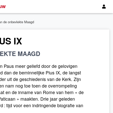
uw
van de onbevlekte Maagd
US IX
LEKTE MAAGD
 Paus meer geliefd door de gelovigen
ld dan de beminnelijke Pius IX, de langst
r uit de geschiedenis van de Kerk. Zijn
en nam nog toe toen de overrompeling
taat en de inname van Rome van hem « de
aticaan » maakten. Drie jaar geleden
rd : tijd voor een indringende biografie van