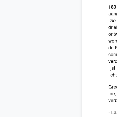
1831
aan
[
zie
drie
ont
wor
de 
com
verd
lijs
lich
Greg
toe,
verb
- La