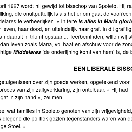
pril 1827 wordt hij gewijd tot bisschop van Spoleto. Hij r
iking, die onuitputtelijk is als het er om gaat de voorr
elares te verheerlijken. « In feite
is alles in Maria glori
 leven, haar dood, en uiteindelijk haar graf. In dit graf li
van daaruit in triomf opstaan... Teerbeminden, willen wij
dan leven zoals Maria, vol haat en afschuw voor de zond
htige
Middelares
[de onderlijning komt van hem] is, de
EEN LIBERALE BIS
getuigenissen over zijn goede werken, opgetekend voor
proces van zijn zaligverklaring, zijn ontelbaar. « Hij had
gat in zijn hand », zei men.
el wat families in Spoleto genoten van zijn vrijgevigheid
s diegene die politiek gezien tegenstanders waren van d
ige Stoel. »