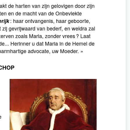
aakt de harten van zijn gelovigen door zijn
echten en de macht van de Onbevlekte
erijk
: haar ontvangenis, haar geboorte,
gt zij gevrijwaard van bederf, en weldra zal
 sterven zoals Maria, zonder vrees ? Laat
e... Herinner u dat Maria in de Hemel de
 barmhartige advocate, uw Moeder. »
SCHOP
,
e