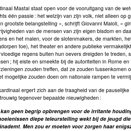
inaal Mastai staat open voor de vooruitgang van de wete
hts één passie : het welzijn van zijn volk, niet alleen op 
jn grootste belangstelling », schrijft Giovanni Maioli, « 
ijvigheden van de mensen van zijn eigen bisdom en daar
ens en het malen, voor de slotenmakers, de markten, he
dorpen toe), het theater en andere publieke vermakelij
vloedige regens buiten hun oevers dreigden te treden, s
en ; hij eiste en smeekte bij de autoriteiten in Rome en t
zieningen zouden treffen, dat ze zouden tussenkomen om
het mogelijke zouden doen om nationale rampen te vermi
ardinaal ergert zich aan de traagheid van de pauselijke 
trouwig tegenover bepaalde nieuwigheden :
 kan geen begrip opbrengen voor de irritante houdin
oeienissen diepe teleurstelling wekt bij de jeugd d
d inademt
.
Men zou er moeten voor zorgen haar enigszi