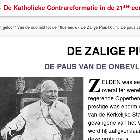
ste
De Katholieke Contrareformatie
in de 21
ee
t geloof
/
Van de oudheid tot de 19de eeuw
/
De Zalige Pius IX
/ 1. De paus 
DE ZALIGE PI
DE PAUS VAN DE ONBEV
Z
ELDEN was een
overal ter were
regerende Opperherde
prestige was enorm 
van de Kerkelijke S
gevangene van het V
werd hij zaligverklaa
deze grote paus.