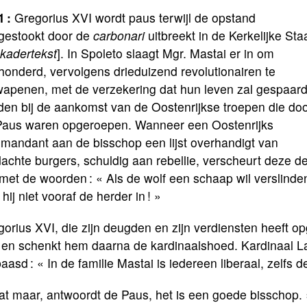
 :
Gregorius XVI wordt paus terwijl de opstand
gestookt door de
carbonari
uitbreekt in de Kerkelijke Sta
 kadertekst
]. In Spoleto slaagt Mgr. Mastai er in om
honderd, vervolgens drieduizend revolutionairen te
wapenen, met de verzekering dat hun leven zal gespaar
den bij de aankomst van de Oostenrijkse troepen die do
Paus waren opgeroepen. Wanneer een Oostenrijks
mandant aan de bisschop een lijst overhandigt van
achte burgers, schuldig aan rebellie, verscheurt deze d
t met de woorden : « Als de wolf een schaap wil verslinde
t hij niet vooraf de herder in ! »
orius XVI, die zijn deugden en zijn verdiensten heeft 
 en schenkt hem daarna de kardinaalshoed. Kardinaal La
aasd : « In de familie Mastai is iedereen liberaal, zelfs de
at maar, antwoordt de Paus, het is een goede bisschop. 