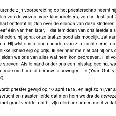
rende zijn voorbereiding op het priesterschap neemt hij
ich van de wezen, vaak kindarbeiders, van het instituut
 hart ontfermt hij zich over de ellende van deze kinderen.
eef één van hen later, « die temidden van ons leefde a
heden, hij sprak onze taal zo goed als mogelijk, zat aa
en. Hij wist ons te doen houden van zijn zachte ernst en
hikkelijkheid erg op prijs. Ik herinner me niet dat hij ons
hielden we ons van alles wat hem kon bedroeven. Het v
e streven. Als iemand onder ons een misstap beging, was 
doende om hem tot berouw te bewegen... » (Yvan Gobry
2).
wordt priester gewijd op 10 april 1819, en legt zo’n ijver
svrucht en naastenliefde dat men hem weldra de
herreze
met groot verdriet dat hij zijn dierbare armen moet verl
 !