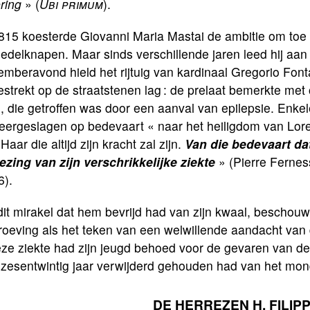
ring
» (
Ubi primum
).
815 koesterde Giovanni Maria Mastai de ambitie om toe 
edelknapen. Maar sinds verschillende jaren leed hij aan
mberavond hield het rijtuig van kardinaal Gregorio Font
estrekt op de straatstenen lag : de prelaat bemerkte met
, die getroffen was door een aanval van epilepsie. Enke
eergeslagen op bedevaart « naar het heiligdom van Loreto
Haar die altijd zijn kracht zal zijn.
Van die bedevaart dat
ezing van zijn verschrikkelijke ziekte
» (Pierre Fernes
6).
it mirakel dat hem bevrijd had van zijn kwaal, beschouwd
roeving als het teken van een welwillende aandacht van
ze ziekte had zijn jeugd behoed voor de gevaren van de 
 zesentwintig jaar verwijderd gehouden had van het mon
DE HERREZEN H. FILIP