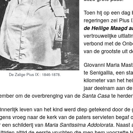
Toen hij op een dag 
regeringen zei Pius I
de Heilige Maagd aa
vertrouwelijke uitla
verbond met de Onbe
van de grootste uit 
Giovanni Maria Mast
te Senigallia, een st
De Zalige Pius IX : 1846-1878.
kilometer van het hei
jaar deelnam aan d
ember om de overbrenging van de
Santa Casa
te herde
innerlijk leven van het kind werd diep getekend door de 
gens vroeg naar de kerk van de paters servieten begaf o
 een schilderij van
Maria Santissima Addolorata
. Naast 
tijden altijd de eerste vruchten die men hem voorzette