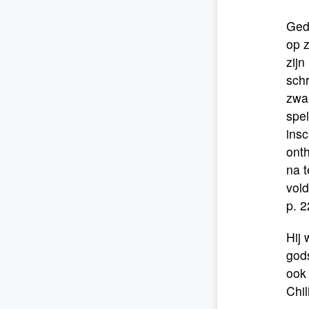
Gedu
op z
zijn
schr
zwak
spel
insc
ont
na t
vol
p. 2
Hij 
god
ook 
Chili