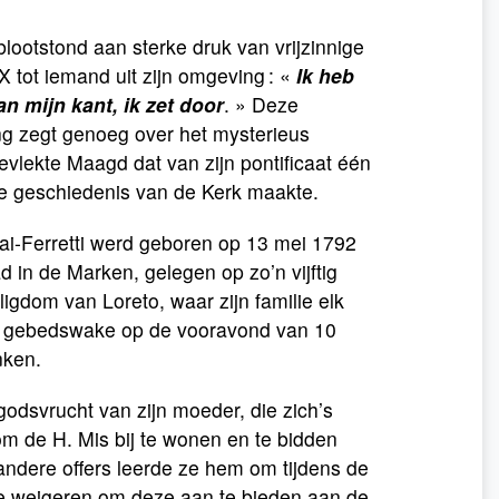
blootstond aan sterke druk van vrijzinnige
X tot iemand uit zijn omgeving : «
Ik heb
n mijn kant, ik zet door
. » Deze
ting zegt genoeg over het mysterieus
vlekte Maagd dat van zijn pontificaat één
de geschiedenis van de Kerk maakte.
ai-Ferretti werd geboren op 13 mei 1792
ad in de Marken, gelegen op zo’n vijftig
ligdom van Loreto, waar zijn familie elk
e gebedswake op de vooravond van 10
nken.
godsvrucht van zijn moeder, die zich’s
m de H. Mis bij te wonen en te bidden
andere offers leerde ze hem om tijdens de
 te weigeren om deze aan te bieden aan de