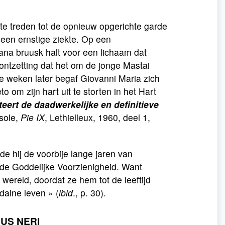
te treden tot de opnieuw opgerichte garde
 een ernstige ziekte. Op een
ana bruusk halt voor een lichaam dat
 ontzetting dat het om de jonge Mastai
le weken later begaf Giovanni Maria zich
 om zijn hart uit te storten in het Hart
eert de daadwerkelijke en definitieve
sole,
Pie IX
, Lethielleux, 1960, deel 1,
e hij de voorbije lange jaren van
 de Goddelijke Voorzienigheid. Want
wereld, doordat ze hem tot de leeftijd
daine leven » (
ibid
., p. 30).
PUS NERI