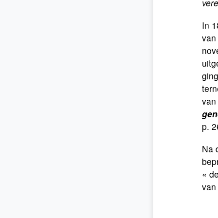
vere
In 1
van 
nove
uitg
ging
tern
van 
gen
p. 2
Na d
bep
« de
van