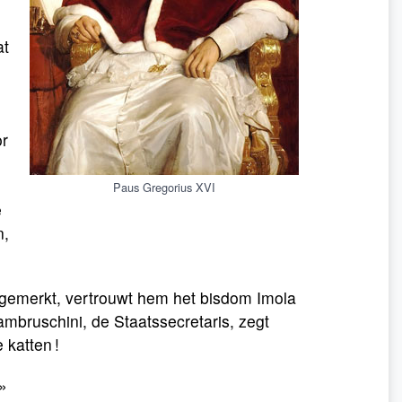
at
d
or
Paus Gregorius XVI
e
n,
opgemerkt, vertrouwt hem het bisdom Imola
mbruschini, de Staatssecretaris, zegt
 katten !
»