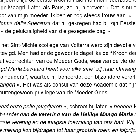
ige Maagd. Later, als Paus, zei hij hierover : « Dat is nu 
oot van mijn moeder. Ik ben er nog steeds trouw aan. » 
onna della Speranza
dat hij gekregen had bij zijn Eer
 « de gelukzaligheid van die gezegende dag ».
het Sint-Michielscollege van Volterra werd zijn devoti
tevigd. Men had er de gewoonte dagelijks de “ Kroon der 
lf voorrechten van de Moeder Gods, waarvan de vierde l
gd Maria bewaard heeft voor elke smet bij haar Ontvang
olhouders ”, waartoe hij behoorde, een bijzondere verer
vangen
». Het was als consul van deze Academie dat hij v
 buitengewoon privilege van de Moeder Gods.
naf onze prille jeugdjaren
», schreef hij later, «
hebben W
tbaarder dan
de verering van de Heilige Maagd Maria
m
iale verering en de innigste toewijding van ons hart. Wij
 mening kon bijdragen tot haar grootste roem en lofprijzi