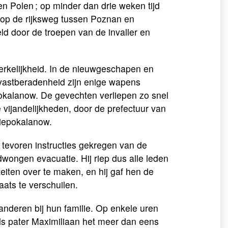
n Polen ; op minder dan drie weken tijd
 op de rijksweg tussen Poznan en
d door de troepen van de invaller en
erkelijkheid. In de nieuwgeschapen en
 vastberadenheid zijn enige wapens
okalanow. De gevechten verliepen zo snel
vijandelijkheden, door de prefectuur van
Niepokalanow.
n tevoren instructies gekregen van de
dwongen evacuatie. Hij riep dus alle leden
eiten over te maken, en hij gaf hen de
aats te verschuilen.
nderen bij hun familie. Op enkele uren
als pater Maximiliaan het meer dan eens