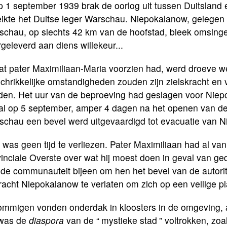
 1 september 1939 brak de oorlog uit tussen Duitsland e
eikte het Duitse leger Warschau. Niepokalanow, gelegen
schau, op slechts 42 km van de hoofstad, bleek omsingel
geleverd aan diens willekeur...
at pater Maximiliaan-Maria voorzien had, werd droeve w
chrikkelijke omstandigheden zouden zijn zielskracht en
den. Het uur van de beproeving had geslagen voor Niep
al op 5 september, amper 4 dagen na het openen van de 
schau een bevel werd uitgevaardigd tot evacuatie van 
 was geen tijd te verliezen. Pater Maximiliaan had al va
inciale Overste over wat hij moest doen in geval van ge
de communauteit bijeen om hen het bevel van de autorit
acht Niepokalanow te verlaten om zich op een veilige pl
ommigen vonden onderdak in kloosters in de omgeving, a
 was de
diaspora
van de “
mystieke stad
” voltrokken, zo