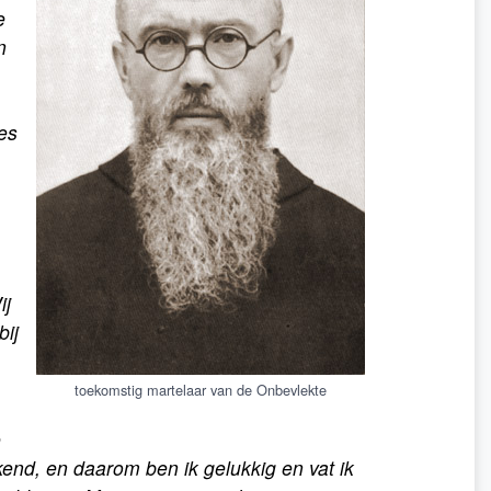
e
n
les
ij
bij
toekomstig martelaar van de Onbevlekte
e
kend, en daarom ben ik gelukkig en vat ik