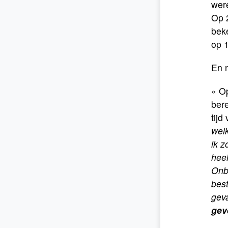
were
Op 
beke
op 1
En n
« Op
bere
tijd
welk
ik z
hee
Onbe
best
geva
gev