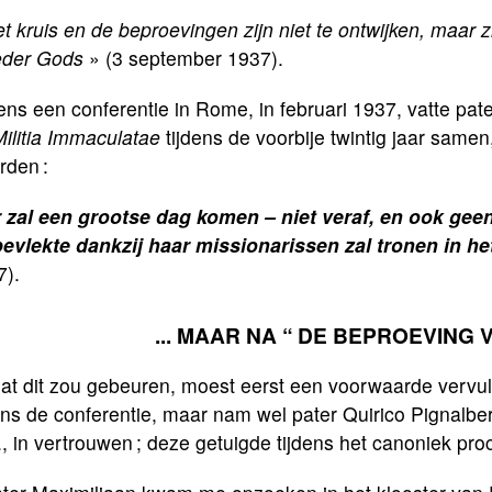
t kruis en de beproevingen zijn niet te ontwijken, maar 
der Gods
» (3 september 1937).
ens een conferentie in Rome, in februari 1937, vatte pat
Militia Immaculatae
tijdens de voorbije twintig jaar samen
rden :
 zal een grootse dag komen – niet veraf, en ook gee
evlekte dankzij haar missionarissen zal tronen in he
7).
... MAAR NA “
DE BEPROEVING 
at dit zou gebeuren, moest eerst een voorwaarde vervuld
ens de conferentie, maar nam wel pater Quirico Pignalbe
., in vertrouwen ; deze getuigde tijdens het canoniek pro