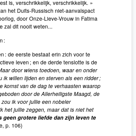
 is, verschrikkelijk, verschrikkelijk. »
an het Duits-Russisch niet-aanvalspact
 oorlog, door Onze-Lieve-Vrouw in Fatima
zal dit nooit weten...
n :
n : de eerste bestaat erin zich voor te
ctieve leven ; en de derde tenslotte is de
 Maar door wiens toedoen, waar en onder
 ik willen lijden en sterven als een ridder ;
m de komst van de dag te verhaasten waarop
geboden door de Allerheiligste Maagd, de
 zou ik voor jullie een nobeler
het jullie zeggen, maar dat is niet het
s geen grotere liefde dan zijn leven te
e, p. 106)