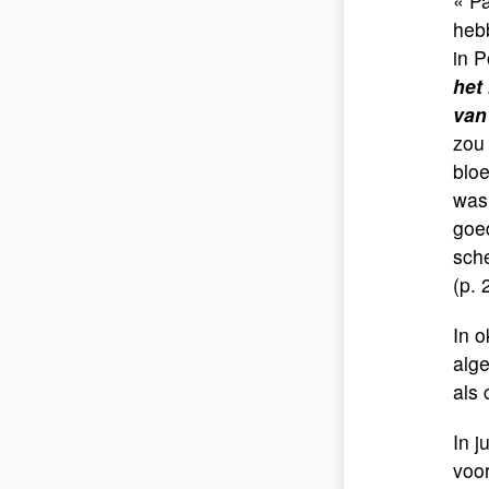
« Pa
hebb
in P
het
van
zou
blo
was 
goed
sche
(p. 
In 
alg
als
In j
voor