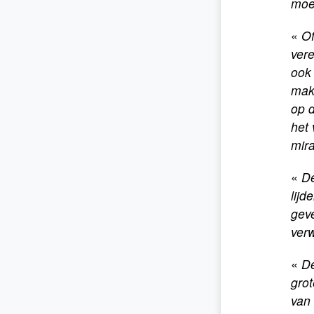
moe
«
Of
vere
ook 
make
op d
het 
mir
«
De
lijd
gev
ver
«
De
grot
van