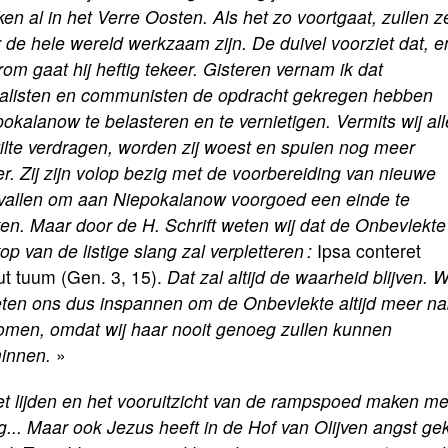
en al in het Verre Oosten. Als het zo voortgaat, zullen z
 de hele wereld werkzaam zijn. De duivel voorziet dat, e
om gaat hij heftig tekeer. Gisteren vernam ik dat
ialisten en communisten de opdracht gekregen hebben
okalanow te belasteren en te vernietigen. Vermits wij al
tilte verdragen, worden zij woest en spuien nog meer
er. Zij zijn volop bezig met de voorbereiding van nieuwe
vallen om aan Niepokalanow voorgoed een einde te
en. Maar door de H. Schrift weten wij dat de Onbevlekte
op van de listige slang zal verpletteren :
Ipsa conteret
ut tuum (Gen. 3, 15).
Dat zal altijd de waarheid blijven. W
ten ons dus inspannen om de Onbevlekte altijd meer na
komen, omdat wij haar nooit genoeg zullen kunnen
innen.
»
t lijden en het vooruitzicht van de rampspoed maken m
... Maar ook Jezus heeft in de Hof van Olijven angst ge