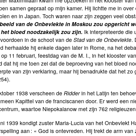
ter Maximiliaan kwam me opzoeken in het klooster van P
en samen gepraat op mijn kamer. Hij lichtte me in over
olen en in Japan. Toch waren naar zijn zeggen veel obs
 beeld van de Onbevlekte in Moskou zou opgericht w
 het bloed noodzakelijk zou zijn.
Ik interpreteerde die 
 voordoen in de schoot van de
Stad van de Onbevlekte
.
ed herhaalde hij enkele dagen later in Rome, na het deb
op 11 februari, feestdag van de M. I., in het klooster va
 dat hij me toen zei dat de beproeving van het bloed no
rpte van zijn verklaring, maar hij benadrukte dat het zo
254).
oktober 1938 verscheen de
Ridder
in het Latijn ten behoe
emeen Kapittel van de franciscanen door. Er werd een n
 centrum, waartoe Niepokalanow met zijn 762 religieuze
uni 1939 kondigt zuster Maria-Lucia van het Onbevlekt 
spelling aan : « God is ontevreden. Hij trekt de arm van 