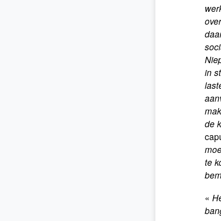
werk
over
daar
soc
Niep
in s
last
aan
mak
de k
cap
moe
te 
bem
«
He
bang