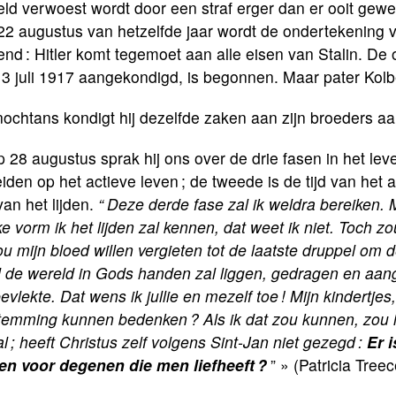
ld verwoest wordt door een straf erger dan er ooit geweest
22 augustus van hetzelfde jaar wordt de ondertekening v
nd : Hitler komt tegemoet aan alle eisen van Stalin. De
3 juli 1917 aangekondigd, is begonnen. Maar pater Kolbe 
ochtans kondigt hij dezelfde zaken aan zijn broeders aa
 28 augustus sprak hij ons over de drie fasen in het leve
iden op het actieve leven ; de tweede is de tijd van het a
 van het lijden.
“
Deze derde fase zal ik weldra bereiken.
e vorm ik het lijden zal kennen, dat weet ik niet. Toch zou
ou mijn bloed willen vergieten tot de laatste druppel o
l de wereld in Gods handen zal liggen, gedragen en aan
vlekte. Dat wens ik jullie en mezelf toe ! Mijn kindertjes,
emming kunnen bedenken ? Als ik dat zou kunnen, zou ik 
l ; heeft Christus zelf volgens Sint-Jan niet gezegd :
Er i
en voor degenen die men liefheeft ?
” » (Patricia Treec