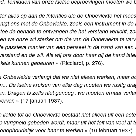
d. Temidden van onze kleine beproevingen moeten we b
fer alles op aan de intenties die de Onbevlekte het meest 
nigt ons met de Onbevlekte, zoals een instrument in de
toe de genade te ontvangen die het verstand verlicht, zod
n we onze wil sterker om die van de Onbevlekte te vervu
e passieve manier van een penseel in de hand van een s
verstand en de wil. Als wij ons door haar bij de hand lat
akels kunnen gebeuren
» (Ricciardi, p. 276).
 Onbevlekte verlangt dat we niet alleen werken, maar o
en... De kleine kruisen van elke dag moeten we rustig d
en. Dragen is zelfs niet genoeg : we moeten ernaar ver
werven
» (17 januari 1937).
 liefde tot de Onbevlekte bestaat niet alleen uit een acte
e vurigheid gebeden wordt, maar uit het feit van veel af
 onophoudelijk voor haar te werken
» (10 februari 1937).