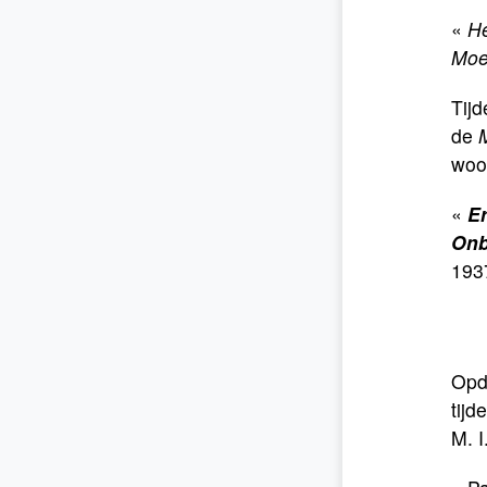
«
He
Moe
Tijd
de
woo
«
Er
Onb
193
Opd
tijd
M. I