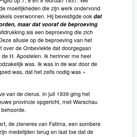
iglio op 7, 8 en 9 februari 1937. We
 de moeilijkheden die zijn werk ondervond
takels overwonnen. Hij bevestigde ook
dat
orden, maar dat vooraf de beproeving
uitdrukking als een beproeving die zich
 Deze allusie op de beproeving van het
at over de Onbevlekte dat doorgegaan
n de H. Apostelen. Ik herinner me heel
odzakelijk was. Ik was in de war door de
 goed was, dat het zelfs nodig was »
ve van de clerus. In juli 1939 ging het
ieuwe provincie opgericht, met Warschau
n behoorde.
Hart, de zieneres van Fatima, een sombere
zijn medelijden terug en laat toe dat de