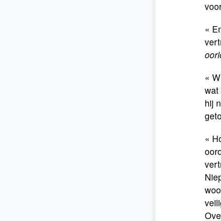
voor
« En
vert
oorl
« Wi
wat 
hij
get
« Ho
oord
vert
Nie
woor
veil
Over