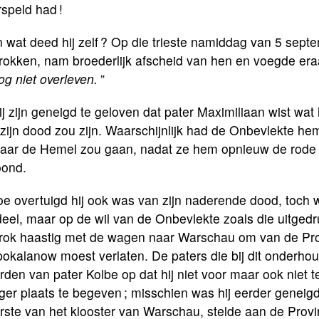
speld had !
 wat deed hij zelf ? Op die trieste namiddag van 5 sept
rokken, nam broederlijk afscheid van hen en voegde eraa
og niet overleven.
”
j zijn geneigd te geloven dat pater Maximiliaan wist wa
zijn dood zou zijn. Waarschijnlijk had de Onbevlekte h
 naar de Hemel zou gaan, nadat ze hem opnieuw de rode
oond.
e overtuigd hij ook was van zijn naderende dood, toch wi
eel, maar op de wil van de Onbevlekte zoals die uitgedruk
rok haastig met de wagen naar Warschau om van de Provin
pokalanow moest verlaten. De paters die bij dit onderho
den van pater Kolbe op dat hij niet voor maar ook niet 
iger plaats te begeven ; misschien was hij eerder geneigd
ste van het klooster van Warschau, stelde aan de Provin