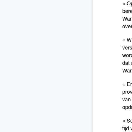
« Op
ber
War
over
« W
vers
wor
dat 
War
« Er
prov
van 
opdr
« S
tijd