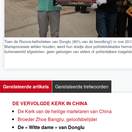
Toen de Rooms-katholieken van Donglu (90% van de bevolking!) in mei 201
Mariaprocessie wilden houden, werd hun stadje door politieblokkades herme
buitenwereld afgesloten: geen gelovigen van elders of pottenkijkers toegelat
Gerelateerde artikels
Gerelateerde trefwoorden
DE VERVOLGDE KERK IN CHINA
De Kerk van de heilige martelaren van China
Broeder Zhoe Bangjiu, geloofsbelijder
De « Witte dame » van Donglu