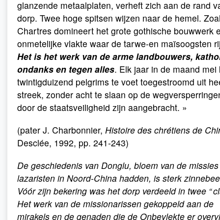
glanzende metaalplaten, verheft zich aan de rand v
dorp. Twee hoge spitsen wijzen naar de hemel. Zoal
Chartres domineert het grote gothische bouwwerk 
onmetelijke vlakte waar de tarwe-en maïsoogsten ri
Het is het werk van de arme landbouwers, katho
ondanks en tegen alles
. Elk jaar in de maand me
twintigduizend pelgrims te voet toegestroomd uit he
streek, zonder acht te slaan op de wegversperringe
door de staatsveiligheid zijn aangebracht. »
(pater J. Charbonnier,
Histoire des chrétiens de Chi
Desclée, 1992, pp. 241-243)
De geschiedenis van Donglu, bloem van de missies
lazaristen in Noord-China hadden, is sterk zinnebee
Vóór zijn bekering was het dorp verdeeld in twee “ cl
Het werk van de missionarissen gekoppeld aan de
mirakels en de genaden die de Onbevlekte er overv