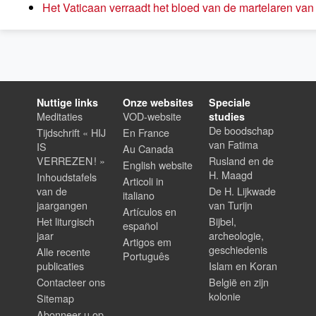
Het Vaticaan verraadt het bloed van de martelaren va
Nuttige links
Onze websites
Speciale
Meditaties
VOD-website
studies
De boodschap
Tijdschrift « HIJ
En France
van Fatima
IS
Au Canada
VERREZEN ! »
Rusland en de
English website
H. Maagd
Inhoudstafels
Articoli in
van de
De H. Lijkwade
italiano
jaargangen
van Turijn
Artículos en
Het liturgisch
Bijbel,
español
jaar
archeologie,
Artigos em
geschiedenis
Alle recente
Português
publicaties
Islam en Koran
Contacteer ons
België en zijn
kolonie
Sitemap
Abonneer u op