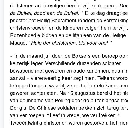
christenen achtervolgen hen terwijl ze roepen: “
Doo
de Duivel, dood aan de Duivel!
” Elke dag draagt e
priester het Heilig Sacrament rondom de versterkin
christenvrouwen en de kinderen volgen hem terwijl 
Rozenhoedje bidden en de litanieën van de Heilige
Maagd: “
Hulp der christenen, bid voor ons!
”
« In de maand juli doen de Boksers een beroep op 
keizerlijk leger. Verschillende duizenden soldaten
bewapend met geweren en oude kanonnen, gaan i
aanval – vierenveertig keer zegt men. Telkens wor
teruggedrongen, waarbij ze op het terrein kanonne
geweren achterlaten. Na 15 augustus bereikt het n
van de inname van Peking door de buitenlandse tr
Donglu. De Chinese soldaten trekken zich terug terw
van ver roepen: “ Leef in vrede, we ver trekken. ”
Tweeëntwintig christenen waren gestorven, het me