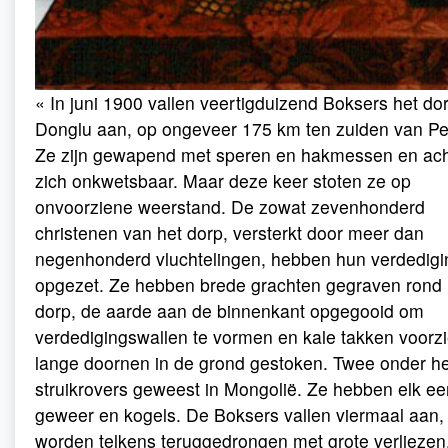
« In juni 1900 vallen veertigduizend Boksers het do
Donglu aan, op ongeveer 175 km ten zuiden van Pe
Ze zijn gewapend met speren en hakmessen en ac
zich onkwetsbaar. Maar deze keer stoten ze op
onvoorziene weerstand. De zowat zevenhonderd
christenen van het dorp, versterkt door meer dan
negenhonderd vluchtelingen, hebben hun verdedigi
opgezet. Ze hebben brede grachten gegraven rond 
dorp, de aarde aan de binnenkant opgegooid om
verdedigingswallen te vormen en kale takken voorz
lange doornen in de grond gestoken. Twee onder he
struikrovers geweest in Mongolië. Ze hebben elk ee
geweer en kogels. De Boksers vallen viermaal aan,
worden telkens teruggedrongen met grote verliezen