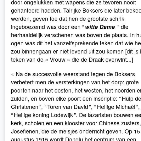
door ongelukken met wapens die ze tevoren nooit
gehanteerd hadden. Talrijke Boksers die later beke
werden, geven toe dat hen de grootste schrik
ingeboezemd was door een “
witte Dame
” die
herhaaldelijk verschenen was boven de plaats. In h
ogen was dit het vanzelfsprekende teken dat wie he
zou binnengaan er niet levend uit zou komen [dit is 
teken van de « Vrouw » die de Draak overwint...]
« Na de succesvolle weerstand tegen de Boksers
verbetert men de versterkingen van het dorp: grote
poorten naar het oosten, het westen, het noorden e
zuiden, en boven elke poort een inscriptie: “ Hulp de
Christenen ”, “ Toren van David ”, “ Heilige Michaël ”,
“ Heilige koning Lodewijk ”. De lazaristen bouwen e
kerk, scholen en een klooster voor Chinese zusters
Josefienen, die de meisjes onderricht geven. Op 15
augustus 1915 wordt Donglu het centrum van een