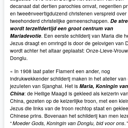
decanaat dat dertien parochies omvat, negentien pr
en tweeënveertigduizend christenen verspreid over
tweehonderd christelijke gemeenschappen.
De str
wordt terzelfdertijd een groot centrum van
Mariadevotie
. Een eerste schilderij van Maria die h
Jezus draagt en omringd is door de gelovigen van 
wordt achter het altaar geplaatst: Onze-Lieve-Vrou
Donglu.
« In 1908 laat pater Flament een ander, nog
indrukwekkender schilderij maken in het atelier van
jezuïeten van Sjanghai. Het is
Maria, Koningin van
China
: de Heilige Maagd is gekleed als keizerin va
China, gezeten op de keizerlijke troon, met een klei
Jezus die links van de troon rechtop staat en geklee
Chinese prins. Bovenaan het schilderij kan men lez
“
Moeder Gods, Koningin van Donglu, bid voor ons
. 