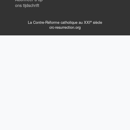
ons tijdschrift
e
La Contre-Réforme catholique au XXI
siècle
crc-resurrection.org