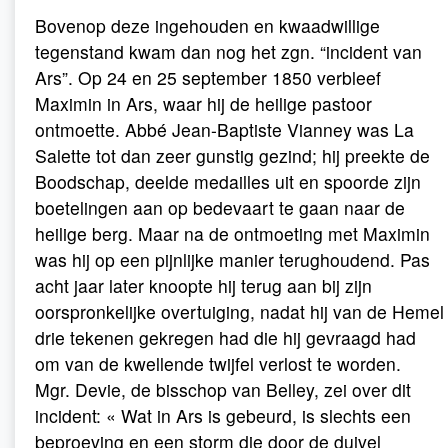
Bovenop deze ingehouden en kwaadwillige
tegenstand kwam dan nog het zgn. “incident van
Ars”. Op 24 en 25 september 1850 verbleef
Maximin in Ars, waar hij de heilige pastoor
ontmoette. Abbé Jean-Baptiste Vianney was La
Salette tot dan zeer gunstig gezind; hij preekte de
Boodschap, deelde medailles uit en spoorde zijn
boetelingen aan op bedevaart te gaan naar de
heilige berg. Maar na de ontmoeting met Maximin
was hij op een pijnlijke manier terughoudend. Pas
acht jaar later knoopte hij terug aan bij zijn
oorspronkelijke overtuiging, nadat hij van de Hemel
drie tekenen gekregen had die hij gevraagd had
om van de kwellende twijfel verlost te worden.
Mgr. Devie, de bisschop van Belley, zei over dit
incident: « Wat in Ars is gebeurd, is slechts een
beproeving en een storm die door de duivel