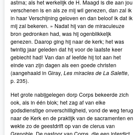
astma; als het werkelijk de H. Maagd is die aan jou
verschenen is en als ze mij wil genezen, dan zal ik
in haar Verschijning geloven en dan beloof ik dat ik
mij zal bekeren. » Nadat hij van de miraculeuze
bron gedronken had, was hij ogenblikkeljk
genezen. Daarop ging hij naar de kerk; het was
twintig jaar geleden dat hij voor de laatste keer
gebiecht had! Van dan af leefde hij tot aan het
einde van zijn dagen als een goede christen
(aangehaald in Giray,
Les miracles de La Salette
,
p. 235).
Het grote nabijgelegen dorp Corps bekeerde zich
ook, als in één blok; het zag af van elke
godsdienstige onverschilligheid, vond de weg terug
naar de Kerk en de praktijk van de sacramenten en
wekte zo de geestdrift op van de clerus van
Grenoble. De pastoor van Corps, die een interdict