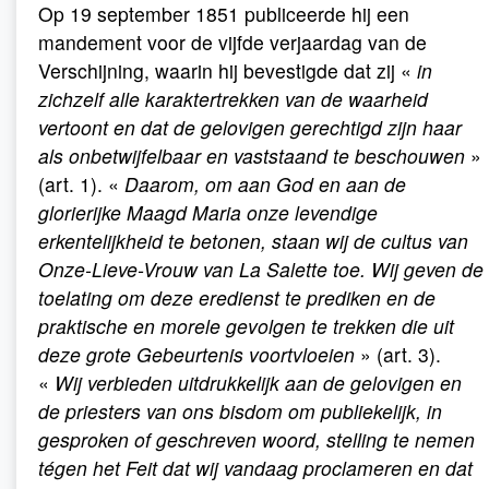
Op 19 september 1851 publiceerde hij een
mandement voor de vijfde verjaardag van de
Verschijning, waarin hij bevestigde dat zij «
in
zichzelf alle karaktertrekken van de waarheid
vertoont en dat de gelovigen gerechtigd zijn haar
als onbetwijfelbaar en vaststaand te beschouwen
»
(art. 1). «
Daarom, om aan God en aan de
glorierijke Maagd Maria onze levendige
erkentelijkheid te betonen, staan wij de cultus van
Onze-Lieve-Vrouw van La Salette toe. Wij geven de
toelating om deze eredienst te prediken en de
praktische en morele gevolgen te trekken die uit
deze grote Gebeurtenis voortvloeien
» (art. 3).
«
Wij verbieden uitdrukkelijk aan de gelovigen en
de priesters van ons bisdom om publiekelijk, in
gesproken of geschreven woord, stelling te nemen
tégen het Feit dat wij vandaag proclameren en dat