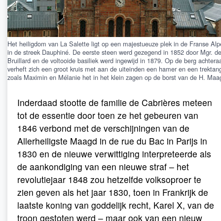
Het heiligdom van La Salette ligt op een majestueuze plek in de Franse Alp
in de streek Dauphiné. De eerste steen werd gezegend in 1852 door Mgr. d
Bruillard en de voltooide basiliek werd ingewijd in 1879. Op de berg achtera
verheft zich een groot kruis met aan de uiteinden een hamer en een trektan
zoals Maximin en Mélanie het in het klein zagen op de borst van de H. Maa
Inderdaad stootte de familie de Cabrières meteen
tot de essentie door toen ze het gebeuren van
1846 verbond met de verschijningen van de
Allerheiligste Maagd in de rue du Bac in Parijs in
1830 en de nieuwe verwittiging interpreteerde als
de aankondiging van een nieuwe straf – het
revolutiejaar 1848 zou hetzelfde volksoproer te
zien geven als het jaar 1830, toen in Frankrijk de
laatste koning van goddelijk recht, Karel X, van de
troon gestoten werd – maar ook van een nieuw