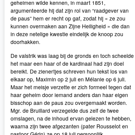
geheimen wilde kennen, in maart 1851,
argumenteerde hij dat zijn rol van “raadgever van
de paus” hem er recht op gaf, zodat hij « ze zou
kunnen overmaken aan Zijne Heiligheid » die dan
in deze netelige kwestie eindelijk de knoop zou
doorhakken.
De valstrik was laag bij de gronds en toch scheelde
het maar een haar of de kardinaal had zijn doel
bereikt. De zienertjes schreven hun tekst los van
elkaar op, Maximin op 2 juli en Mélanie op 6 juli.
Maar het meisje verzette er zich formeel tegen dat
haar geheim door iemand anders dan haar eigen
bisschop aan de paus zou overgemaakt worden.
Mgr. de Bruillard verzegelde dus zelf de twee
omslagen, na de inhoud ervan gelezen te hebben,
waarna zijn twee afgezanten (pater Rousselot en
pastoor Gérin) ze op 18 juli persoonlijk