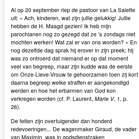
Al op 20 september riep de pastoor van La Salette
uit: « Ach, kinderen, wat zijn jullie gelukkig! Jullie
hebben de H. Maagd gezien! Ik heb mijn
parochianen nog zo gezegd dat ze ’s zondags niet
mochten werken! Wat zal er van ons worden? » En
nog dezelfde dag sprak hij erover in zijn preek; hij
was zo ontroerd dat niemand er op dat moment
veel van begreep, maar zijn kudde was de eerste
om Onze-Lieve-Vrouw te gehoorzamen toen zij kort
daarna begreep welke straffen er aangekondigd
werden en hoe het erbarmen van God kon
verkregen worden (cf. P. Laurent,
Marie V
, 1, p.
26).
De feiten zijn overtuigender dan honderd
redevoeringen... De wagenmaker Giraud, de vader
van Maximin, was in godsdienstzaken