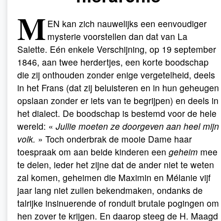
M
EN kan zich nauwelijks een eenvoudiger
mysterie voorstellen dan dat van La
Salette. Eén enkele Verschijning, op 19 september
1846, aan twee herdertjes, een korte boodschap
die zij onthouden zonder enige vergetelheid, deels
in het Frans (dat zij beluisteren en in hun geheugen
opslaan zonder er iets van te begrijpen) en deels in
het dialect. De boodschap is bestemd voor de hele
wereld: «
Jullie moeten ze doorgeven aan heel mijn
volk.
» Toch onderbrak de mooie Dame haar
toespraak om aan beide kinderen een
geheim
mee
te delen, ieder het zijne dat de ander niet te weten
zal komen, geheimen die Maximin en Mélanie vijf
jaar lang niet zullen bekendmaken, ondanks de
talrijke insinuerende of ronduit brutale pogingen om
hen zover te krijgen. En daarop steeg de H. Maagd