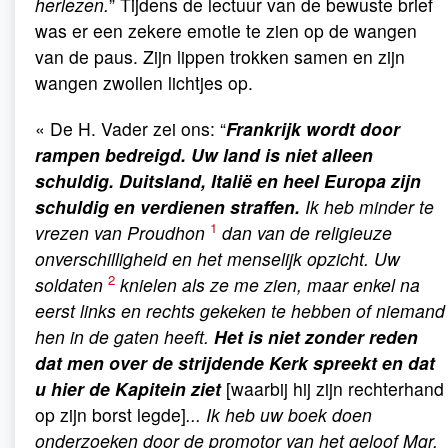
herlezen.
” Tijdens de lectuur van de bewuste brief
was er een zekere emotie te zien op de wangen
van de paus. Zijn lippen trokken samen en zijn
wangen zwollen lichtjes op.
« De H. Vader zei ons: “
Frankrijk wordt door
rampen bedreigd. Uw land is niet alleen
schuldig. Duitsland, Italië en heel Europa zijn
schuldig en verdienen straffen.
Ik heb minder te
1
vrezen van Proudhon
dan van de religieuze
onverschilligheid en het menselijk opzicht. Uw
2
soldaten
knielen als ze me zien, maar enkel na
eerst links en rechts gekeken te hebben of niemand
hen in de gaten heeft.
Het is niet zonder reden
dat men over de strijdende Kerk spreekt en dat
u hier de Kapitein ziet
[waarbij hij zijn rechterhand
op zijn borst legde]
... Ik heb uw boek doen
onderzoeken door de promotor van het geloof Mgr.