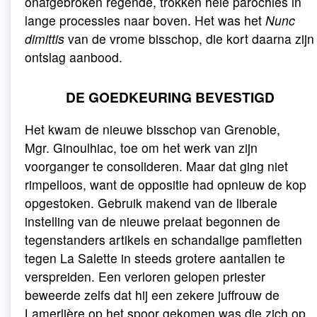
onafgebroken regende, trokken hele parochies in
lange processies naar boven. Het was het
Nunc
dimittis
van de vrome bisschop, die kort daarna zijn
ontslag aanbood.
DE GOEDKEURING BEVESTIGD
Het kwam de nieuwe bisschop van Grenoble,
Mgr. Ginoulhiac, toe om het werk van zijn
voorganger te consolideren. Maar dat ging niet
rimpelloos, want de oppositie had opnieuw de kop
opgestoken. Gebruik makend van de liberale
instelling van de nieuwe prelaat begonnen de
tegenstanders artikels en schandalige pamfletten
tegen La Salette in steeds grotere aantallen te
verspreiden. Een verloren gelopen priester
beweerde zelfs dat hij een zekere juffrouw de
Lamerlière op het spoor gekomen was die zich op