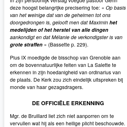
In zijn persoonlijk verslag voegde pastoor Gérin
deze hoogst belangrijke precisering toe: «
Op basis
van het weinige dat van de geheimen tot ons
doorgedrongen is, gelooft men dat Maximin
het
medelijden of het herstel van alle dingen
aankondigt en dat Mélanie de verkondigster is van
grote straffen
» (Bassette p. 229).
Pius IX moedigde de bisschop van Grenoble aan
om de bovennatuurlijke feiten van La Salette te
erkennen in zijn hoedanigheid van ordinarius van
de plaats. De Kerk zou zich eindelijk uitspreken bij
monde van haar gezagsdragers.
DE OFFICIËLE ERKENNING
Mgr. de Bruillard liet zich niet aanporren om te
vervullen wat hij als een heilige plicht beschouwde.