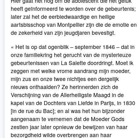
Hier gaat het nog om de adolescent die het geluk
heeft geïnformeerd te worden over de gebeurtenis;
later zal het de eerbiedwaardige en heilige
aartsbisschop van Montpellier zijn die de emotie en
de zekerheid van zijn jeugdjaren bevestigt.
« Het is op dat ogenblik – september 1846 – dat in
onze familiekring het gerucht van de mysterieuze
gebeurtenissen van La Salette doordringt. Moet ik
zeggen met welke vrome aandrang mijn moeder,
mijn zus en onze twee nichtjes een dergelijk
nieuws onthaalden? Ze herinnerden zich de
Verschijning van de Allerheiligste Maagd in de
kapel van de Dochters van Liefde in Parijs, in 1830
[in de rue du Bac]; en al was het hun bijzonder
aangenaam te vernemen dat de Moeder Gods
zestien jaar later opnieuw de bewijzen van haar
bezorgdheid wilde overbrengen aan haar