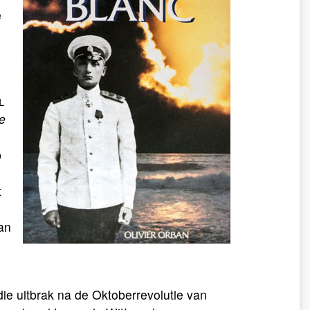
e
l
e
p
t
van
ie uitbrak na de Oktoberrevolutie van