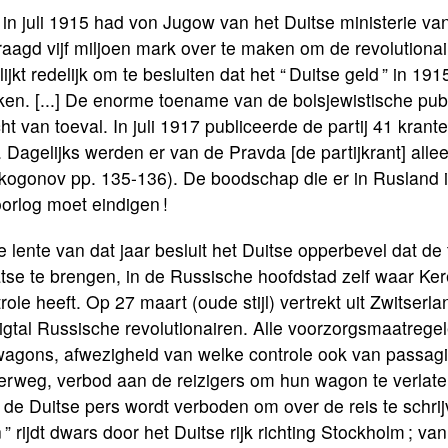
 in juli 1915 had von Jugow van het Duitse ministerie v
aagd vijf miljoen mark over te maken om de revolutionai
lijkt redelijk om te besluiten dat het “ Duitse geld ” in 1
en. [...] De enorme toename van de bolsjewistische publi
ht van toeval. In juli 1917 publiceerde de partij 41 kra
 Dagelijks werden er van de Pravda [de partijkrant] all
kogonov pp. 135-136). De boodschap die er in Rusland i
orlog moet eindigen !
e lente van dat jaar besluit het Duitse opperbevel dat de ti
tse te brengen, in de Russische hoofdstad zelf waar Ke
role heeft. Op 27 maart (oude stijl) vertrekt uit Zwitser
igtal Russische revolutionairen. Alle voorzorgsmaatregelen
wagons, afwezigheid van welke controle ook van passagi
erweg, verbod aan de reizigers om hun wagon te verlaten
de Duitse pers wordt verboden om over de reis te schrij
n ” rijdt dwars door het Duitse rijk richting Stockholm ; 