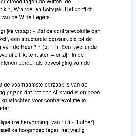
er streed tegen de Witten, de
ikin, Wrangel en Koltsjak. Het conflict
 van de Witte Legers.
rijke vraag : « Zal de contrarevolutie dan
hzelf, een structurele oorzaak die tot de
g van de Heer ? » (p. 11). Een kwellende
lutie lijkt te rusten – er zijn in de
 dienen eerder als bevestiging van de
wat de voornaamste oorzaak is van de
 prijzen dat het een stilstand is en geen
 kruistochten voor contrarevolutie in
nde :
religieuze hervorming, van 1517 [Luther]
enselijke hoogmoed tegen het wettig