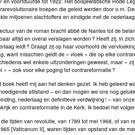
 en voortduurde tot 1922. Het bolsjewistische Rode Leg
rarevolutionaire troepen die geleid werden door o.m. Den
te miljoenen slachtoffers en eindigde met de nederlaag
ectuur van de roman bracht abbé de Nantes tot de belang
kbaar altijd en overal verslagen worden ? Heeft zij, in zic
rlaag leidt ? Draagt zij op haar voorhoofd de vervloekin
g, want misschien geldt de « vloek » die op elke contrarevo
hiedenis wel enkele uitzonderingen geweest, maar « zij
l » – ook voor elke poging tot contrareformatie ?
t boek heeft mij aan het denken gezet. Ik heb geleerd 
oedigende stilstand – en dan mogen we ons nog gelukkig
inding, nederlaag en definitieve verdwijning ! – van onze
krijk en contrareformatie in de Kerk. Ik bedoel het volge
 die tijden van revolutie, van 1789 tot mei 1968, of van 
1965 [Vaticanum II], waren tijden van opstand van de m