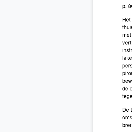
p. 8
Het 
thui
met 
ver
inst
lake
pers
piro
bewi
de o
tege
De 
omsl
bre