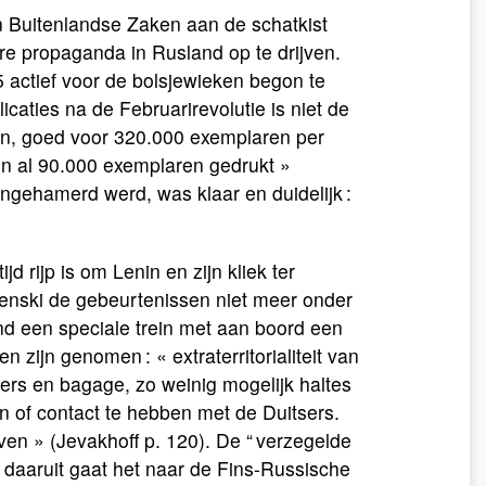
an Buitenlandse Zaken aan de schatkist
re propaganda in Rusland op te drijven.
915 actief voor de bolsjewieken begon te
caties na de Februarirevolutie is niet de
nten, goed voor 320.000 exemplaren per
een al 90.000 exemplaren gedrukt »
ngehamerd werd, was klaar en duidelijk :
jd rijp is om Lenin en zijn kliek ter
renski de gebeurtenissen niet meer onder
land een speciale trein met aan boord een
 zijn genomen : « extraterritorialiteit van
ers en bagage, zo weinig mogelijk haltes
 of contact te hebben met de Duitsers.
ven » (Jevakhoff p. 120). De “ verzegelde
van daaruit gaat het naar de Fins-Russische