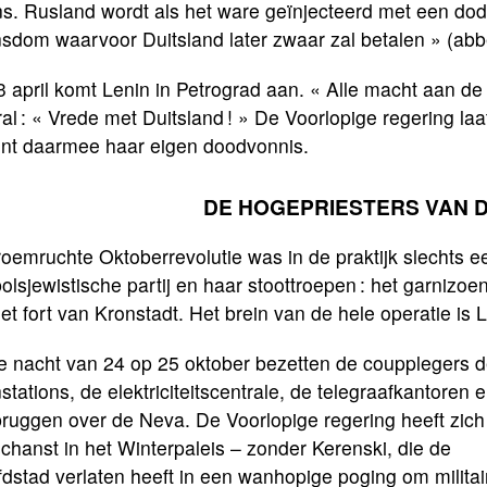
s. Rusland wordt als het ware geïnjecteerd met een dode
sdom waarvoor Duitsland later zwaar zal betalen » (abb
 april komt Lenin in Petrograd aan. « Alle macht aan de 
al : « Vrede met Duitsland ! » De Voorlopige regering la
ent daarmee haar eigen doodvonnis.
DE HOGEPRIESTERS VAN 
oemruchte Oktoberrevolutie was in de praktijk slechts e
olsjewistische partij en haar stoottroepen : het garnizo
het fort van Kronstadt. Het brein van de hele operatie is L
de nacht van 24 op 25 oktober bezetten de coupplegers 
nstations, de elektriciteitscentrale, de telegraafkantoren 
bruggen over de Neva. De Voorlopige regering heeft zich
chanst in het Winterpaleis – zonder Kerenski, die de
dstad verlaten heeft in een wanhopige poging om militai