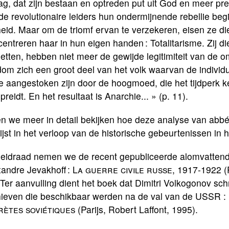
g, dat zijn bestaan en optreden put uit God en meer pre
de revolutionaire leiders hun ondermijnende rebellie be
heid. Maar om de triomf ervan te verzekeren, eisen ze die 
entreren haar in hun eigen handen : Totalitarisme. Zij 
zetten, hebben niet meer de gewijde legitimiteit van de
om zich een groot deel van het volk waarvan de individ
 aangestoken zijn door de hoogmoed, die het tijdperk k
preidt. En het resultaat is Anarchie... » (p. 11).
n we meer in detail bekijken hoe deze analyse van abbé
jst in het verloop van de historische gebeurtenissen in 
 leidraad nemen we de recent gepubliceerde alomvattend
xandre Jevakhoff :
La guerre civile russe,
1917-1922 (Pa
 Ter aanvulling dient het boek dat Dimitri Volkogonov sc
hieven die beschikbaar werden na de val van de USSR
:
rètes soviétiques
(Parijs, Robert Laffont, 1995).