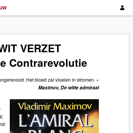
uw
WIT VERZET
e Contrarevolutie
hongersnood. Het bloed zal vloeien in stromen. »
Maximov, De witte admiraal
e
te
mir