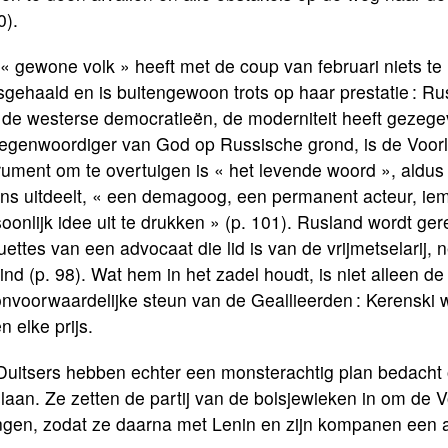
0).
« gewone volk » heeft met de coup van februari niets te m
sgehaald en is buitengewoon trots op haar prestatie : Ru
de westerse democratieën, de moderniteit heeft gezegevi
tegenwoordiger van God op Russische grond, is de Voor
rument om te overtuigen is « het levende woord », aldu
ns uitdeelt, « een demagoog, een permanent acteur, ieman
oonlijk idee uit te drukken » (p. 101). Rusland wordt g
uettes van een advocaat die lid is van de vrijmetselarij,
nd (p. 98). Wat hem in het zadel houdt, is niet alleen de 
nvoorwaardelijke steun van de Geallieerden : Kerenski w
n elke prijs.
Duitsers hebben echter een monsterachtig plan bedacht o
aan. Ze zetten de partij van de bolsjewieken in om de Vo
ngen, zodat ze daarna met Lenin en zijn kompanen een a