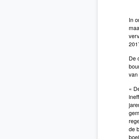
In o
maa
verv
2017
De 
bou
van
« D
inef
jare
gem
rege
de 
boei