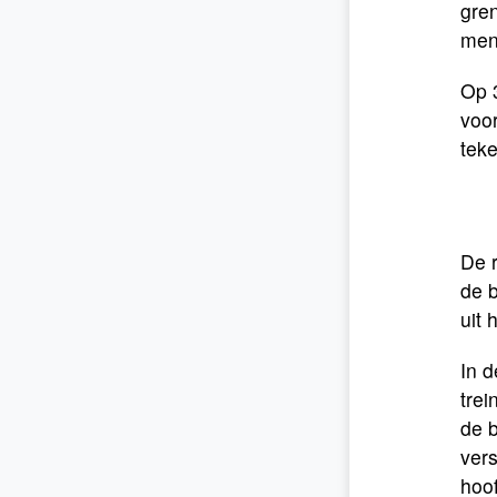
gren
men
Op 3
voor
tek
De r
de b
uit 
In 
trei
de 
vers
hoof