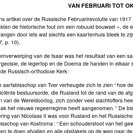
VAN FEBRUARI TOT O
ns artikel over de Russische Februarirevolutie van 1917
kten de historische fout om een robuust bouwsel », de e
angen door iets wat slechts een kaartenhuis bleek te zij
, p. 10).
omverwerping van de tsaar was het resultaat van een sa
rgeoisie, de legertop en de Doema de handen in elkaar 
 de Russisch-orthodoxe Kerk :
e aartsbisschop van Tver verheugde zich te zien “ hoe d
ficiënte bestuursorde, die Rusland tot de rand van de af
n van de Wereldoorlog, zich zonder veel slachtoffers he
ak het nieuwe regeerregime heeft aangenomen. ” De bis
ring van Nicolaas II was voor Rusland en het Russische
bisschop van Kostroma : “ Een schouderstoot van het g
en te doen afvallen en alle obstakels op de weg naar de 