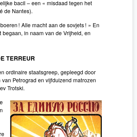
lijke bacil – een « misdaad tegen het
é de Nantes).
boeren ! Alle macht aan de sovjets ! » En
at begaan, in naam van de Vrijheid, en
DE TERREUR
en ordinaire staatsgreep, gepleegd door
en van Petrograd en vijfduizend matrozen
ev Trotski.
de
en
re