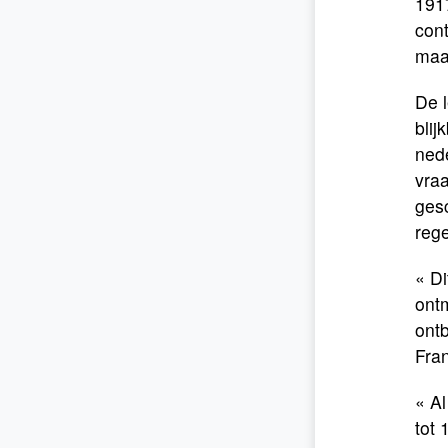
1917
cont
maak
De l
blij
nede
vraa
gesc
rege
« Di
ontm
ontb
Fran
« Al
tot 