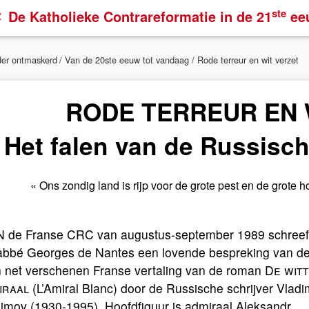
ste
De Katholieke Contrareformatie
in de 21
ee
der ontmaskerd
/
Van de 20ste eeuw tot vandaag
/ Rode terreur en wit verzet
RODE TERREUR EN 
Het falen van de Russisch
« Ons zondig land is rijp voor de grote pest en de grote 
N de Franse CRC van augustus-september 1989 schreef
abbé Georges de Nantes een lovende bespreking van d
n net verschenen Franse vertaling van de roman
De wit
iraal
(L’Amiral Blanc) door de Russische schrijver Vladi
imov (1930-1995). Hoofdfiguur is admiraal Aleksandr