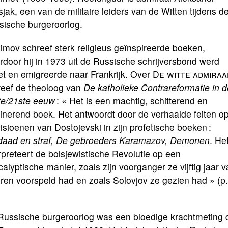
sjak, een van de militaire leiders van de Witten tijdens d
sische burgeroorlog.
mov schreef sterk religieus geïnspireerde boeken,
door hij in 1973 uit de Russische schrijversbond werd
et en emigreerde naar Frankrijk. Over
De witte admiraa
reef de theoloog van
De katholieke Contrareformatie in d
te/21ste eeuw
: « Het is een machtig, schitterend en
inerend boek. Het antwoordt door de verhaalde feiten o
isioenen van Dostojevski in zijn profetische boeken :
daad en straf, De gebroeders Karamazov, Demonen
. He
rpreteert de bolsjewistische Revolutie op een
alyptische manier, zoals zijn voorganger ze vijftig jaar 
ren voorspeld had en zoals Solovjov ze gezien had » (p.
Russische burgeroorlog was een bloedige krachtmeting d