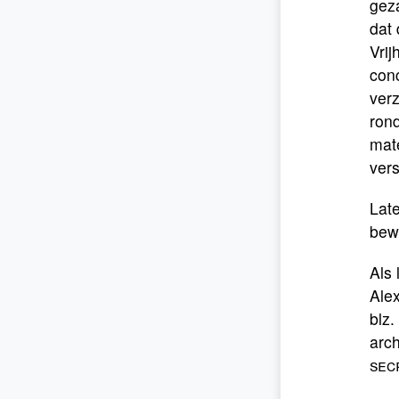
geza
dat 
Vrij
conc
ver
rond
mate
vers
Late
bewi
Als
Ale
blz.
arc
sec