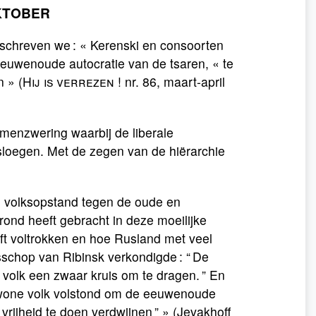
KTOBER
 schreven we : « Kerenski en consoorten
euwenoude autocratie van de tsaren, « te
n » (
Hij is verrezen
! nr. 86, maart-april
menzwering waarbij de liberale
sloegen. Met de zegen van de hiërarchie
e volksopstand tegen de oude en
grond heeft gebracht in deze moeilijke
eft voltrokken en hoe Rusland met veel
schop van Ribinsk verkondigde : “ De
 volk een zwaar kruis om te dragen. ” En
ewone volk volstond om de eeuwenoude
vrijheid te doen verdwijnen ” » (Jevakhoff