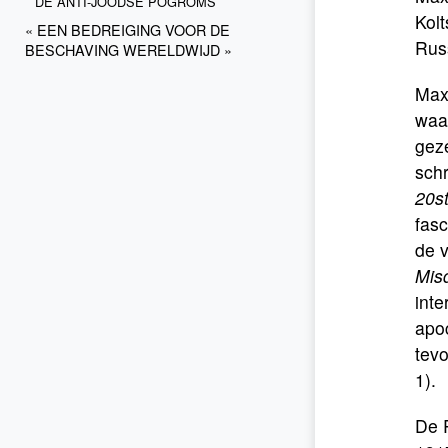
DE ANTI-JOODSE POGROMS
Kolt
« EEN BEDREIGING VOOR DE
Rus
BESCHAVING WERELDWIJD »
Maxi
waar
gez
sch
20s
fasc
de v
Mis
inte
apoc
tevo
1).
De 