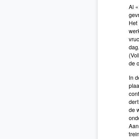
Al «
gevr
Het 
werk
vruc
dag.
(Vol
de o
In d
plaa
cont
dert
de 
ond
Aan 
trei