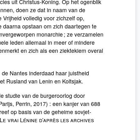
cies uit Christus-Koning. Op het ogenblik
ginnen, doen ze dat in naam van de
Vrijheid volledig voor zichzelf op,
die daarna opstaan om zich daartegen te
 omvergeworpen monarchie ; ze verzamelen
uele leden allemaal in meer of mindere
enmerkt en zich als een ziektekiem overal
 de Nantes inderdaad haar juistheid
het Rusland van Lenin en Koltsjak.
e studie van de burgeroorlog door
rijs, Perrin, 2017) : een kanjer van 688
hreef op basis van de geheime sovjet-
Le vrai Lénine
d’après les archives