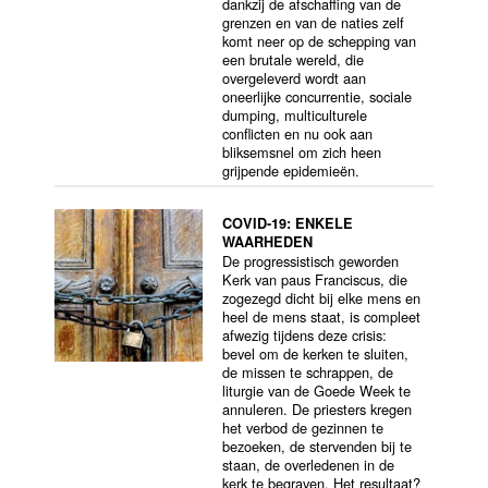
dankzij de afschaffing van de
grenzen en van de naties zelf
komt neer op de schepping van
een brutale wereld, die
overgeleverd wordt aan
oneerlijke concurrentie, sociale
dumping, multiculturele
conflicten en nu ook aan
bliksemsnel om zich heen
grijpende epidemieën.
COVID-19: ENKELE
WAARHEDEN
De progressistisch geworden
Kerk van paus Franciscus, die
zogezegd dicht bij elke mens en
heel de mens staat, is compleet
afwezig tijdens deze crisis:
bevel om de kerken te sluiten,
de missen te schrappen, de
liturgie van de Goede Week te
annuleren. De priesters kregen
het verbod de gezinnen te
bezoeken, de stervenden bij te
staan, de overledenen in de
kerk te begraven. Het resultaat?