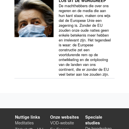
LOS UIT DE WURGGREEP
De machthebbers die over ons
regeren en de media die aan
hun kant staan, maken ons wijs
dat de Europese Unie een
zegening is. Zonder de EU
zouden onze oude naties geen
enkele betekenis meer hebben
en irrelevant zijn. Het tegendeel
is waar: de Europese
constructie zet een
voortdurende rem op de
ontwikkeling en de ontplooiing
van de landen van ons
continent, die er zonder de EU
veel beter aan toe zouden zijn.
Nuttige links
Onze websites
Speciale
Meditaties
VOD-website
studies
De boodschap