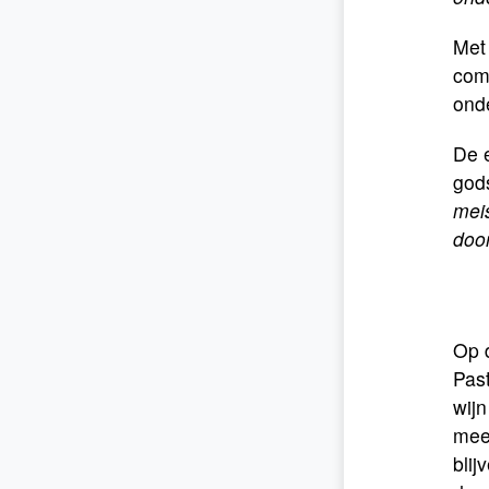
Met 
comm
onde
De e
god
mei
doo
Op 
Pas
wijn
meed
bli