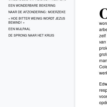
EEN WONDERBARE BEKERING
NAAR DE AFZONDERING : MOERZEKE
« HOE BITTER WEINIG WORDT JEZUS
BEMIND ! »
wor
arb
EEN MIJLPAAL
zelf
DE SPRONG NAAR HET KRUIS
van 
prol
grot
man
Cole
werk
Edw
res­
voor
opdr