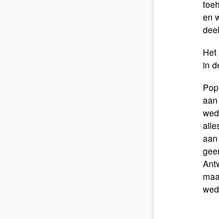
toeh
en w
deel
Het
in d
Popp
aan
we­
alle
aan 
gee
Antw
maan
wed