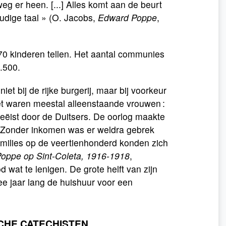
eg er heen. [...] Alles komt aan de beurt
udige taal » (O. Jacobs,
Edward Poppe
,
0 kinderen tellen. Het aantal communies
9.500.
t bij de rijke burgerij, maar bij voorkeur
et waren meestal alleenstaande vrouwen :
eëist door de Duitsers. De oorlog maakte
t. Zonder inkomen was er weldra gebrek
amilies op de veertienhonderd konden zich
Poppe op Sint-Coleta, 1916-1918
,
wat te lenigen. De grote helft van zijn
ee jaar lang de huishuur voor een
CHE CATECHISTEN