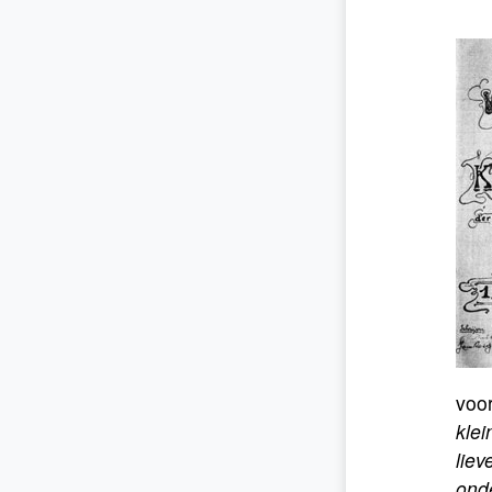
voor
klei
liev
onde