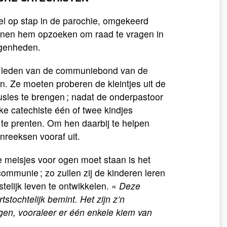
eel op stap in de parochie, omgekeerd
nen hem opzoeken om raad te vragen in
egenheden.
de leden van de communiebond van de
n. Ze moeten proberen de kleintjes uit de
usles te brengen ; nadat de onderpastoor
elke catechiste één of twee kindjes
te prenten. Om hen daarbij te helpen
nreeksen vooraf uit.
e meisjes voor ogen moet staan is het
ommunie ; zo zullen zij de kinderen leren
elijk leven te ontwikkelen. «
Deze
tstochtelijk bemint. Het zijn z’n
gen, vooraleer er één enkele kiem van