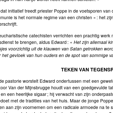
dat initiatief treedt priester Poppe in de voetsporen van
unie is het normale regime van een christen » : het zi
rschrijft.
ucharistische catechisten verrichten een prachtig werk 
sdienst te brengen, aldus Edward : «
Het zijn allemaal k
sjes voorzichtig uit de klauwen van Satan getrokken wor
r het gevloek van hun ouders en de spot van sommige v
TEKEN VAN TEGENS
de pastorie worstelt Edward ondertussen met een gewe
toor Van der Mijnsbrugge houdt van een goedgevulde taf
 en een heerlijke sigaar ; hij verwacht van zijn onderpast
oet met de tradities van het huis. Maar de jonge Poppe
jven aan zijn voornemen om een radicale armoede na te s