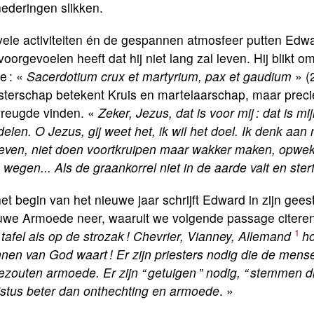
ederingen slikken.
ele activiteiten én de gespannen atmosfeer putten Edward
voorgevoelen heeft dat hij niet lang zal leven. Hij blikt
de : «
Sacerdotium crux et martyrium, pax et gaudium
» (
esterschap betekent Kruis en martelaarschap, maar prec
vreugde vinden. «
Zeker, Jezus, dat is voor mij : dat is mi
elen. O Jezus, gij weet het, ik wil het doel. Ik denk aa
leven, niet doen voortkruipen maar wakker maken, opwek
wegen... Als de graankorrel niet in de aarde valt en sterft, 
het begin van het nieuwe jaar schrijft Edward in zijn gees
uwe Armoede neer, waaruit we volgende passage citeren
1
tafel als op de strozak ! Chevrier, Vianney, Allemand
ho
en van God waart ! Er zijn priesters nodig die de mensen
zouten armoede. Er zijn “ getuigen ” nodig, “ stemmen die
istus beter dan onthechting en armoede
. »