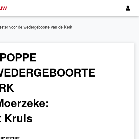
uw
ester voor de wedergeboorte van de Kerk
 POPPE
 WEDERGEBOORTE
ERK
 Moerzeke:
 Kruis
ISERIE