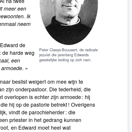
 Al na twee
oit meer een
 gewoonten. Ik
 eenmaal neem
e Edward de
Pater Claeys-Bouuaert, de radicale
 : de harde weg
jezuïet die jarenlang Edwards
aal, een
geestelijke leiding op zich nam.
an armoede
. »
 maar beslist weigert om mee wijn te
n zijn onderpastoor. Die tederheid, die
t overlopen is echter zijn armoede : hij
die hij op de pastorie betrekt ! Overigens
ijk, vindt de parochieherder : die
n een priester in het gedrang kunnen
root, en Edward moet heel wat