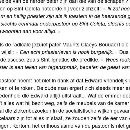
eide van de herder beter zijn dan die van de schapen ?
n op Sint-Coleta noteerde hij voor zichzelf : «
Ik zal no
m en heilig priester zijn als ik toestem in de heersende
 slechts eenmaal onderpastoor op Sint-Coleta, slechts
ewoonten aan voor altijd
. »
is de radicale jezuïet pater Maurits Claeys-Bouuaert di
wijst : «
Een echt pries­terleven is nooit burgerlijk
. » Dus
de ascese, zoals Sint-Ignatius die predikte. «
Wees radic
ester is een teken van tegenspraak, beoefen de geest v
astoor neemt het niet in dank af dat Edward vriendelijk
ken of te roken. De oude man ergert zich steeds meer aa
edenheid die Edward altijd uitstraalt... Wat de emmer doe
t alles wat hij bezit weg, zelfs de meubels van de kamer 
 al die ziekenbezoeken in de socialistische wijken gevaarl
elaars zijn tot alles in staat, ze zouden zelfs de eer va
ngen. Kortom, het enthousiasme van de pastoor is niet g