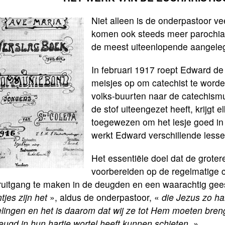
Niet alleen is de onderpastoor v
komen ook steeds meer parochia
de meest uiteenlopende aangel
In februari 1917 roept Edward 
meisjes op om catechist te worde
volks­-buurten naar de catechism
de stof uiteengezet heeft, krijgt 
toegewezen om het lesje goed in 
werkt Edward verschillende lesse
Het essentiële doel dat de groter
voorbereiden op de regelmatige c
uitgang te maken in de deugden en een waarachtig geest
ntjes zijn het
», aldus de onderpastoor, «
die Jezus zo har
elingen en het is daarom dat wij ze tot Hem moeten bren
ugd in hun hartje wortel heeft kunnen schieten
. »