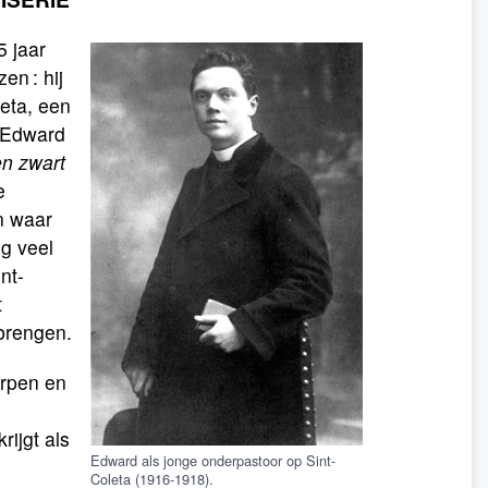
5 jaar
en : hij
eta, een
n Edward
en zwart
e
n waar
og veel
nt-
t
 brengen.
orpen en
rijgt als
Edward als jonge onderpastoor op Sint-
Coleta (1916-1918).