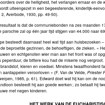
oorders over de heiligheid, het verlangen ernaar en de w
ordt uiteengezet in een begeesterende, kinderlijk-eenvo
 2, Averbode, 1930, pp. 49-50).
 resultaat is dat de communiebonden na zes maanden 17
e parochie zal op één jaar tijd stijgen van 44.000 naar 6
e besteedt daarnaast heel wat tijd aan huisbezoeken – nie
 de beproefde gezinnen, de behoeftigen, de zieken. « H
duwen en echtgenoten wier man aan het front was of opg
s peperduur, de bittere kou had de miserie nog vergroo
brandstof, kleren en voedsel. Minstens twaalfhonderd f
n aardappelen veroorloven » (F. Van de Velde,
Priester 
erpen, 1985, p. 61). Edward doet wat hij kan om de nood 
dloon besteedt hij aan goede werken ; zo betaalt hij tw
uwe met negen kinderen.
HET WERK VAN DE EUCHARISTIS