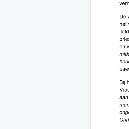
vern
De v
het 
lief
pri
en 
midd
her
uwe 
Bij 
Vro
aan 
mann
onge
Chr