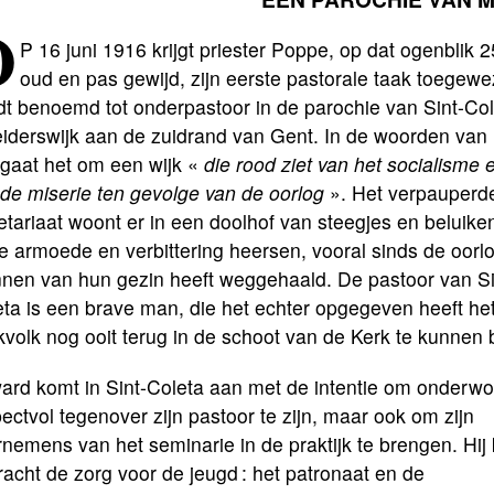
O
P 16 juni 1916 krijgt priester Poppe, op dat ogenblik 2
oud en pas gewijd, zijn eerste pastorale taak toegewez
dt benoemd tot onderpastoor in de parochie van Sint-Col
eiderswijk aan de zuidrand van Gent. In de woorden va
 gaat het om een wijk «
die rood ziet van het socialisme 
de miserie ten gevolge van de oorlog
». Het verpauperd
etariaat woont er in een doolhof van steegjes en beluike
e armoede en verbittering heersen, vooral sinds de oorl
nen van hun gezin heeft weggehaald. De pastoor van Si
ta is een brave man, die het echter opgegeven heeft he
volk nog ooit terug in de schoot van de Kerk te kunnen
ard komt in Sint-Coleta aan met de intentie om onderw
pectvol tegenover zijn pastoor te zijn, maar ook om zijn
nemens van het seminarie in de praktijk te brengen. Hij k
acht de zorg voor de jeugd : het patronaat en de