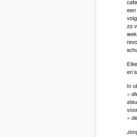
cate
een 
vol
zo v
weke
revo
sch
Elke
en’s
In o
«
di
steu
voor
«
de
Jon