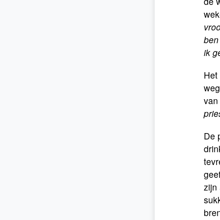
de w
weke
vroo
ben
ik g
Het 
weg 
van 
pri
De p
drin
tevr
geef
zijn
sukk
bre