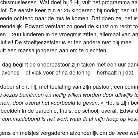
chismuslessen. Wat doet hij ? Hij vult het programma a
lof. De eerste keer zijn er 25 kinderen ; hij nodigt hen ui
gende ochtend naar de mis te komen. Dat doen ze, het i
riendelijk. Edward verstaat zo goed de kunst om recht to
n... 200 kinderen in de vroegmis zitten, allemaal van 
lutie ! De stoeltjeszetster is er ten andere niet blij mee... 
uift een massa jongeren aan om te biechten.
 dag begint de onderpastoor zijn taken met een uur aanb
 avonds – of vlak voor of na de lering – herhaalt hij dat.
ktober sticht hij, met toelating van zijn pastoor, een c
e Jezus beminnen en heilig willen worden door dikwijls 
nen, door overal het voorbeeld te geven
. » Het is zijn 
beelden in de parochie, thuis, op school, overal. Edward
 communiebond is het werk waar ik al mijn hoop op vest
gens en meisjes vergaderen afzonderlijk om de twee weke