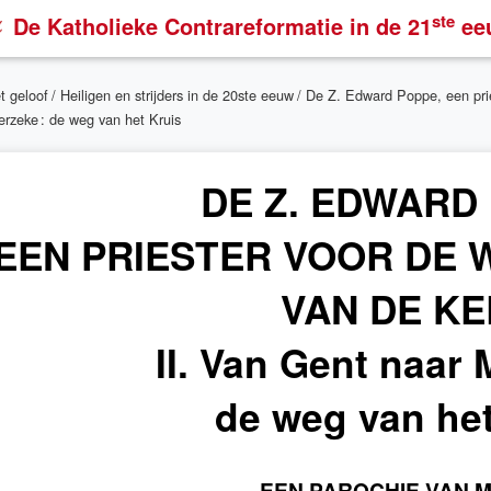
ste
De Katholieke Contrareformatie
in de 21
ee
t geloof
/
Heiligen en strijders in de 20ste eeuw
/
De Z. Edward Poppe, een pri
rzeke : de weg van het Kruis
DE Z. EDWARD
EEN PRIESTER VOOR DE
VAN DE K
II. Van Gent naar
de weg van het
EEN PAROCHIE VAN M