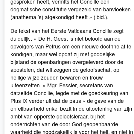
gesproken heeft, vermits het Concilie een
dogmatische constitutie vergezeld van banvloeken
(anathema ’s) afgekondigd heeft » (ibid.).
De tekst van het Eerste Vaticaans Concilie zegt
duidelijk : « De H. Geest is niet beloofd aan de
opvolgers van Petrus om een nieuwe doctrine af te
kondigen, maar wel opdat zij met goddelijke
bijstand de openbaringen overgeleverd door de
apostelen, dat wil zeggen de geloofsschat, op
heilige wijze zouden bewaren en trouw
uiteenzetten. » Mgr. Fessler, secretaris van
datzelfde Concilie, legde met de goedkeuring van
Pius IX verder uit dat de paus « de gave van de
onfeilbaarheid enkel bezit in de uitoefening van zijn
ambt van opperste geloofsleraar, bij het
onderrichten van de door God geopenbaarde
waarheid die noodzakelijk is voor het heil, en niet in