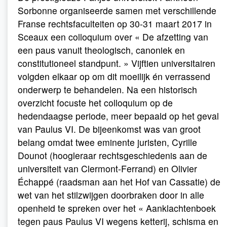
Sorbonne organiseerde samen met verschillende
Franse rechtsfaculteiten op 30-31 maart 2017 in
Sceaux een colloquium over « De afzetting van
een paus vanuit theologisch, canoniek en
constitutioneel standpunt. » Vijftien universitairen
volgden elkaar op om dit moeilijk én verrassend
onderwerp te behandelen. Na een historisch
overzicht focuste het colloquium op de
hedendaagse periode, meer bepaald op het geval
van Paulus VI. De bijeenkomst was van groot
belang omdat twee eminente juristen, Cyrille
Dounot (hoogleraar rechtsgeschiedenis aan de
universiteit van Clermont-Ferrand) en Olivier
Échappé (raadsman aan het Hof van Cassatie) de
wet van het stilzwijgen doorbraken door in alle
openheid te spreken over het « Aanklachtenboek
tegen paus Paulus VI wegens ketterij, schisma en