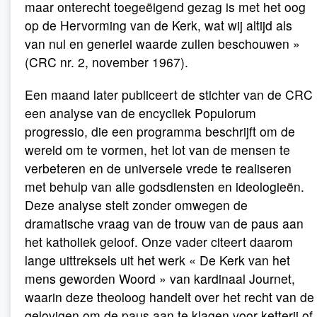
maar onterecht toegeëigend gezag is met het oog
op de Hervorming van de Kerk, wat wij altijd als
van nul en generlei waarde zullen beschouwen »
(CRC nr. 2, november 1967).
Een maand later publiceert de stichter van de CRC
een analyse van de encycliek Populorum
progressio, die een programma beschrijft om de
wereld om te vormen, het lot van de mensen te
verbeteren en de universele vrede te realiseren
met behulp van alle godsdiensten en ideologieën.
Deze analyse stelt zonder omwegen de
dramatische vraag van de trouw van de paus aan
het katholiek geloof. Onze vader citeert daarom
lange uittreksels uit het werk « De Kerk van het
mens geworden Woord » van kardinaal Journet,
waarin deze theoloog handelt over het recht van de
gelovigen om de paus aan te klagen voor ketterij of