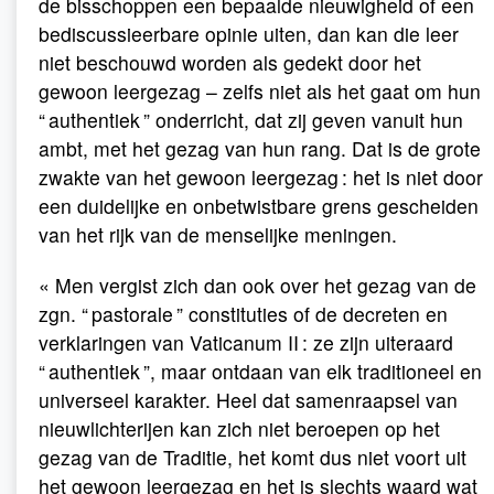
de bisschoppen een bepaalde nieuwigheid of een
bediscussieerbare opinie uiten, dan kan die leer
niet beschouwd worden als gedekt door het
gewoon leergezag – zelfs niet als het gaat om hun
“ authentiek ” onderricht, dat zij geven vanuit hun
ambt, met het gezag van hun rang. Dat is de grote
zwakte van het gewoon leergezag : het is niet door
een duidelijke en onbetwistbare grens gescheiden
van het rijk van de menselijke meningen.
« Men vergist zich dan ook over het gezag van de
zgn. “ pastorale ” constituties of de decreten en
verklaringen van Vaticanum II : ze zijn uiteraard
“ authentiek ”, maar ontdaan van elk traditioneel en
universeel karakter. Heel dat samenraapsel van
nieuwlichterijen kan zich niet beroepen op het
gezag van de Traditie, het komt dus niet voort uit
het gewoon leergezag en het is slechts waard wat