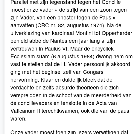
Parallel met zijn tegenstand tegen het Concilie
moest onze vader « de strijd van een zoon tegen
zijn Vader, van een priester tegen de Paus »
aanvatten (CRC nr. 82, augustus 1974). Na de
uitverkiezing van kardinaal Montini tot Opperherder
behield abbé de Nantes een jaar lang al zijn
vertrouwen in Paulus VI. Maar de encycliek
Ecclesiam suam (6 augustus 1964) dwong hem om
vast te stellen dat de H. Vader persoonlijk akkoord
ging met het beginsel zelf van Congars
hervorming. Klaar en duidelijk bleek dat de
verdachte en zelfs absurde theorieën die zich
verspreidden in de schoot van de meerderheid van
de concilievaders en tenslotte in de Acta van
Vaticanum II terechtkwamen, ook die van de paus
waren.
Onze vader moest toen zijn lezers verwittigen dat