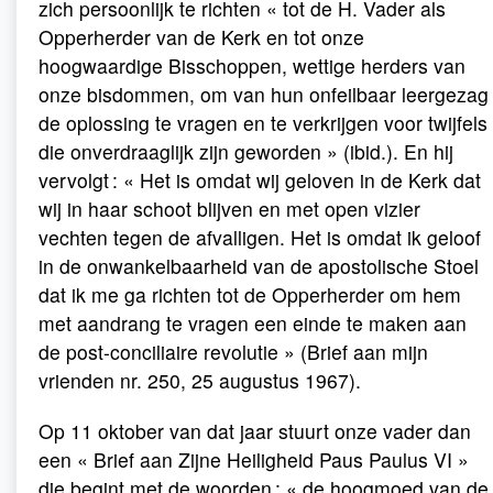
zich persoonlijk te richten « tot de H. Vader als
Opperherder van de Kerk en tot onze
hoogwaardige Bisschoppen, wettige herders van
onze bisdommen, om van hun onfeilbaar leergezag
de oplossing te vragen en te verkrijgen voor twijfels
die onverdraaglijk zijn geworden » (ibid.). En hij
vervolgt : « Het is omdat wij geloven in de Kerk dat
wij in haar schoot blijven en met open vizier
vechten tegen de afvalligen. Het is omdat ik geloof
in de onwankelbaarheid van de apostolische Stoel
dat ik me ga richten tot de Opperherder om hem
met aandrang te vragen een einde te maken aan
de post-conciliaire revolutie » (Brief aan mijn
vrienden nr. 250, 25 augustus 1967).
Op 11 oktober van dat jaar stuurt onze vader dan
een « Brief aan Zijne Heiligheid Paus Paulus VI »
die begint met de woorden : « de hoogmoed van de