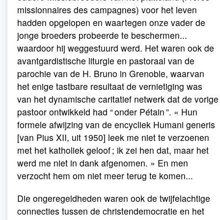
missionnaires des campagnes) voor het leven
hadden opgelopen en waartegen onze vader de
jonge broeders probeerde te beschermen...
waardoor hij weggestuurd werd. Het waren ook de
avantgardistische liturgie en pastoraal van de
parochie van de H. Bruno in Grenoble, waarvan
het enige tastbare resultaat de vernietiging was
van het dynamische caritatief netwerk dat de vorige
pastoor ontwikkeld had “ onder Pétain ”. « Hun
formele afwijzing van de encycliek Humani generis
[van Pius XII, uit 1950] leek me niet te verzoenen
met het katholiek geloof ; ik zei hen dat, maar het
werd me niet in dank afgenomen. » En men
verzocht hem om niet meer terug te komen...
Die ongeregeldheden waren ook de twijfelachtige
connecties tussen de christendemocratie en het