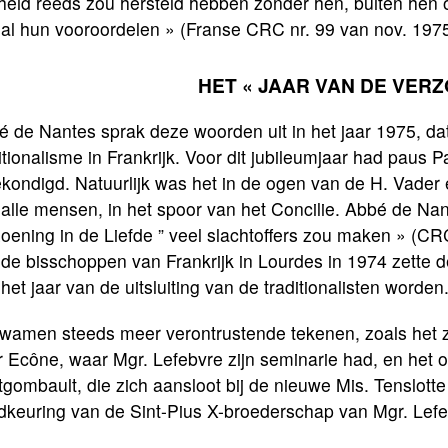
eid reeds zou hersteld hebben zonder hen, buiten hen o
al hun vooroordelen » (Franse CRC nr. 99 van nov. 1975,
HET « JAAR VAN DE VERZO
 de Nantes sprak deze woorden uit in het jaar 1975, da
itionalisme in Frankrijk. Voor dit jubileumjaar had paus
kondigd. Natuurlijk was het in de ogen van de H. Vader
alle mensen, in het spoor van het Concilie. Abbé de Nan
oening in de Liefde ” veel slachtoffers zou maken » (CRC
de bisschoppen van Frankrijk in Lourdes in 1974 zette d
het jaar van de uitsluiting van de traditionalisten worden
kwamen steeds meer verontrustende tekenen, zoals het z
 Ecône, waar Mgr. Lefebvre zijn seminarie had, en het o
gombault, die zich aansloot bij de nieuwe Mis. Tenslot
dkeuring van de Sint-Pius X-broederschap van Mgr. Lefe