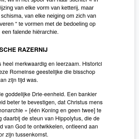
ijzing van elke vorm van ketterij, maar
n schisma, van elke neiging om zich van
veren ” te vormen met de bedoeling op
 een falende hiërarchie.
ISCHE RAZERNIJ
 heel merkwaardig en leerzaam. Historici
eze Romeinse geestelijke die bisschop
n zijn tijd was.
de goddelijke Drie-eenheid. Een bankier
d beter te bevestigen, dat Christus mens
monarchie » [één Koning en geen twee] te
daarbij de steun van Hippolytus, die de
rd van God te ontwikkelen, ontleend aan
or zijn tussenkomst.