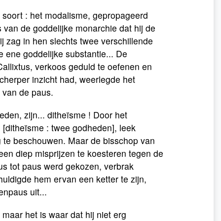
de soort : het modalisme, gepropageerd
s van de goddelijke monarchie dat hij de
j zag in hen slechts twee verschillende
ene goddelijke substantie... De
allixtus, verkoos geduld te oefenen en
scherper inzicht had, weerlegde het
f van de paus.
den, zijn... ditheïsme ! Door het
[ditheïsme : twee godheden], leek
ig te beschouwen. Maar de bisschop van
 een diep misprijzen te koesteren tegen de
nus tot paus werd gekozen, verbrak
uldigde hem ervan een ketter te zijn,
enpaus uit...
maar het is waar dat hij niet erg