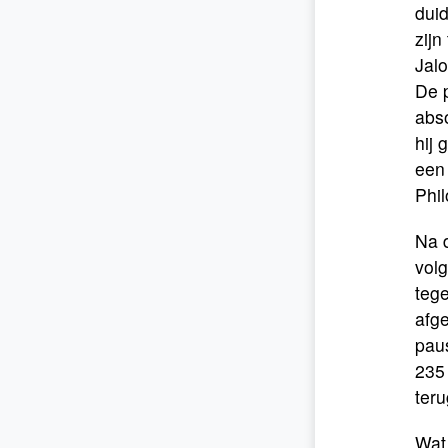
duid
zijn
Jalo
De p
abso
hij 
een
Phi
Na d
volg
teg
afge
paus
235 
teru
Wat