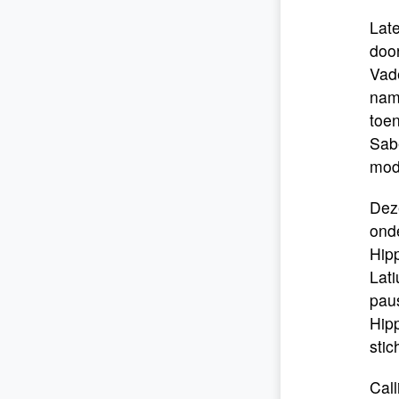
Late
door
Vade
nam
toen
Sabe
moda
Deze
ond
Hip
Lati
paus
Hipp
stic
Call