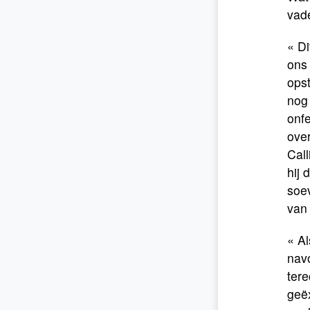
vade
« Di
ons 
opst
nog 
onf
ove
Cal
hij 
soev
van
« Al
navo
tere
geë