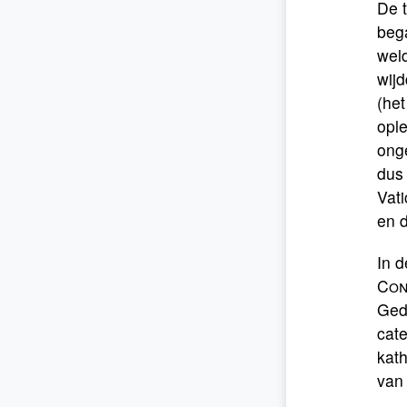
De 
bega
weld
wijd
(het
ople
onge
dus
Vati
en 
In d
Con
Ged
cate
kath
van