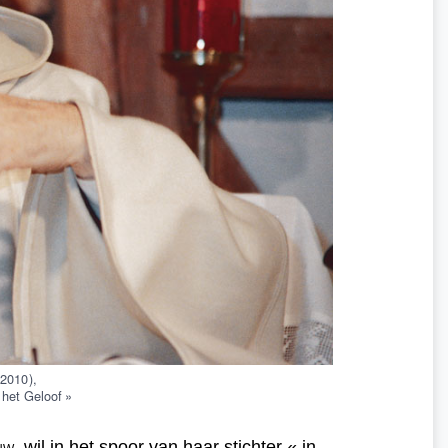
2010 ),
het Geloof »
uw,
wil in het spoor van haar stichter « in