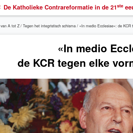
ste
De Katholieke Contrareformatie
in de 21
ee
 van A tot Z
/
Tegen het integristisch schisma
/ «In medio Ecclesiae»: de KCR 
«In medio Eccl
de KCR tegen elke vo