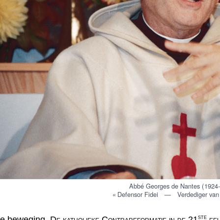
Abbé Georges de Nantes ( 1924-
« Defensor Fidei — Verdediger van 
ste
e beweging,
De katholieke Contrareformatie in de 21
ee