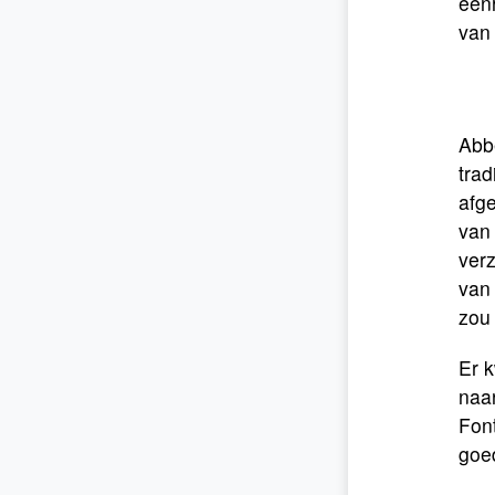
eenh
van 
Abbé
trad
afge
van 
verz
van 
zou 
Er 
naar
Font
goe