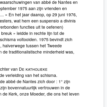
nde waarschuwingen van abbé de Nantes en
september 1975 aan zijn vrienden en
.. » En het jaar daarop, op 29 juni 1976,
iesters, wat hem een suspensio a divinis
erbonden functies uit te oefenen)
euk » leidde in rechte lijn tot de
 schisma voltooiden. 1975 bevindt zich
s, halverwege tussen het Tweede
 de traditionalistische minderheid was,
ichter van
De katholieke
de verleiding van het schisma.
 abbé de Nantes zich door : 1° zijn
zijn bovennatuurlijk vertrouwen in de
an de Kerk, onze Moeder, die ons het leven