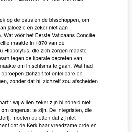
itiek op de paus en de bisschoppen, om
an jaloezie en zeker niet aan
. Wat vóór het Eerste Vaticaans Concilie
ncilie maakte in 1870 van de
 Hippolytus, die zich zorgen maakte
wam tegen de liberale decreten van
smaakte om in schisma te gaan. Wat had
 oproepen zichzelf tot onfeilbare en
n, zonder dat hij zichzelf zou afscheiden
rt : wij willen zeker zijn blindheid niet
m ongerust te zijn. De integristen, die
erij, moeten opletten dat zij niet
ment dat de Kerk haar vreedzame orde en