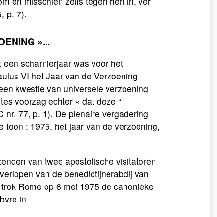
m en misschien zelfs tegen hen in, ver
 p. 7).
ENING »...
t een scharnierjaar was voor het
 Paulus VI het Jaar van de Verzoening
 een kwestie van universele verzoening
tes voorzag echter « dat deze “
 nr. 77, p. 1). De plenaire vergadering
e toon : 1975, het jaar van de verzoening,
.
enden van twee apostolische visitatoren
verlopen van de benedictijnerabdij van
te trok Rome op 6 mei 1975 de canonieke
bvre in.