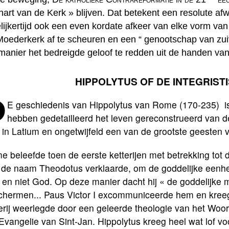
hart van de Kerk » blijven. Dat betekent een resolute afw
lijkertijd ook een even kordate afkeer van elke vorm va
Moederkerk af te scheuren en een “ genootschap van zui
manier het bedreigde geloof te redden uit de handen van
HIPPOLYTUS OF DE INTEGRIST
D
E geschiedenis van Hippolytus van Rome (170-235) is
hebben gedetailleerd het leven gereconstrueerd van d
in Latium en ongetwijfeld een van de grootste geesten va
 beleefde toen de eerste ketterijen met betrekking tot 
 de naam Theodotus verklaarde, om de goddelijke eenhei
en niet God. Op deze manier dacht hij « de goddelijke 
chermen... Paus Victor I excommuniceerde hem en kreeg 
erij weerlegde door een geleerde theologie van het Woo
Evangelie van Sint-Jan. Hippolytus kreeg heel wat lof vo