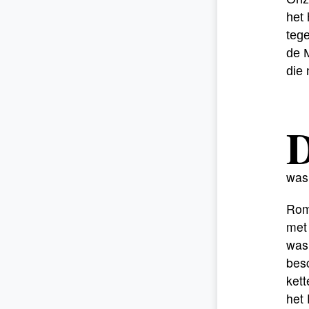
het 
tege
de 
die 
was 
Rome
met
was 
bes
kett
het 