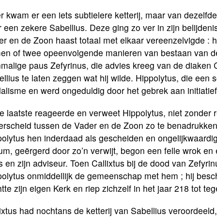
r kwam er een iets subtielere ketterij, maar van dezelf
 een zekere Sabellius. Deze ging zo ver in zijn belijdeni
r en de Zoon haast totaal met elkaar vereenzelvigde : hi
en of twee opeenvolgende manieren van bestaan van de 
malige paus Zefyrinus, die advies kreeg van de diaken C
llius te laten zeggen wat hij wilde. Hippolytus, die een 
lisme en werd ongeduldig door het gebrek aan initiatie
 laatste reageerde en verweet Hippolytus, niet zonder re
erscheid tussen de Vader en de Zoon zo te benadrukken 
polytus hen inderdaad als gescheiden en ongelijkwaard
um, geërgerd door zo’n verwijt, begon een felle wrok en
 en zijn adviseur. Toen Callixtus bij de dood van Zefyri
olytus onmiddellijk de gemeenschap met hem ; hij besch
htte zijn eigen Kerk en riep zichzelf in het jaar 218 tot teg
ixtus had nochtans de ketterij van Sabellius veroordeeld, 