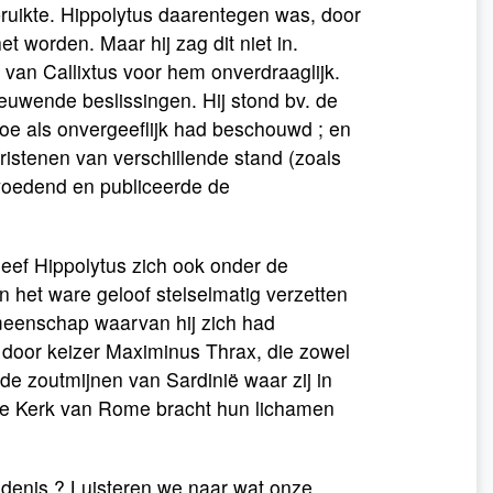
bruikte. Hippolytus daarentegen was, door
het worden. Maar hij zag dit niet in.
van Callixtus voor hem onverdraaglijk.
ieuwende beslissingen. Hij stond bv. de
toe als onvergeeflijk had beschouwd ; en
hristenen van verschillende stand (zoals
 woedend en publiceerde de
leef Hippolytus zich ook onder de
 het ware geloof stelselmatig verzetten
meenschap waarvan hij zich had
g door keizer Maximinus Thrax, die zowel
de zoutmijnen van Sardinië waar zij in
! De Kerk van Rome bracht hun lichamen
denis ? Luisteren we naar wat onze