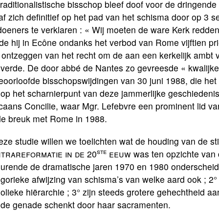
traditionalistische bisschop bleef doof voor de dringe
f zich definitief op het pad van het schisma door op 3 
oeners te verklaren : « Wij moeten de ware Kerk redden.
de hij in Ecône ondanks het verbod van Rome vijftien pr
 ontzeggen van het recht om de aan een kerkelijk ambt v
verde. De door abbé de Nantes zo gevreesde « kwalijke br
oorloofde bisschopswijdingen van 30 juni 1988, die het
 op het scharnierpunt van deze jammerlijke geschiedeni
caans Concilie, waar Mgr. Lefebvre een prominent lid van
de breuk met Rome in 1988.
eze studie willen we toelichten wat de houding van de st
ste
trareformatie in de 20
eeuw
was ten opzichte van 
urende de dramatische jaren 1970 en 1980 onderscheidde
gorieke afwijzing van schisma’s van welke aard ook ; 2° 
olieke hiërarchie ; 3° zijn steeds grotere gehechtheid a
 de genade schenkt door haar sacramenten.