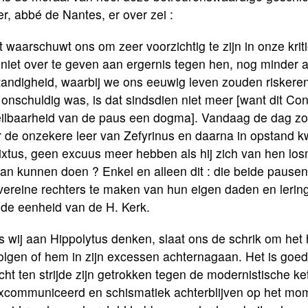
r, abbé de Nantes, er over zei :
t waarschuwt ons om zeer voorzichtig te zijn in onze kr
niet over te geven aan ergernis tegen hen, nog minder a
andigheid, waarbij we ons eeuwig leven zouden riskeren
onschuldig was, is dat sindsdien niet meer [want dit Co
eilbaarheid van de paus een dogma]. Vandaag de dag zou
r de onzekere leer van Zefyrinus en daarna in opstand k
lixtus, geen excuus meer hebben als hij zich van hen lo
dan kunnen doen ? Enkel en alleen dit : die beide pausen
ereine rechters te maken van hun eigen daden en leringe
 de eenheid van de H. Kerk.
s wij aan Hippolytus denken, slaat ons de schrik om het ha
lgen of hem in zijn excessen achternagaan. Het is goed o
cht ten strijde zijn getrokken tegen de modernistische kett
xcommuniceerd en schismatiek achterblijven op het mo