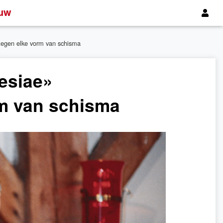
uw
tegen elke vorm van schisma
esiae»
rm van schisma