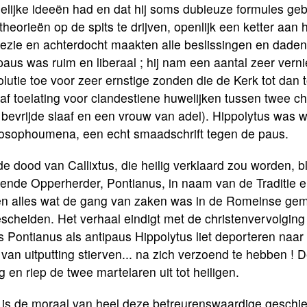
elijke ideeën had en dat hij soms dubieuze formules ge
 theorieën op de spits te drijven, openlijk een ketter aan 
ezie en achterdocht maakten alle beslissingen en daden 
aus was ruim en liberaal ; hij nam een aantal zeer vern
lutie toe voor zeer ernstige zonden die de Kerk tot dan 
gaf toelating voor clandestiene huwelijken tussen twee c
 bevrijde slaaf en een vrouw van adel). Hippolytus was
losophoumena, een echt smaadschrift tegen de paus.
e dood van Callixtus, die heilig verklaard zou worden, b
ende Opperherder, Pontianus, in naam van de Traditie en
en alles wat de gang van zaken was in de Romeinse ge
scheiden. Het verhaal eindigt met de christenvervolgin
 Pontianus als antipaus Hippolytus liet deporteren naar 
van uitputting stierven... na zich verzoend te hebben 
g en riep de twee martelaren uit tot heiligen.
 is de moraal van heel deze betreurenswaardige geschie