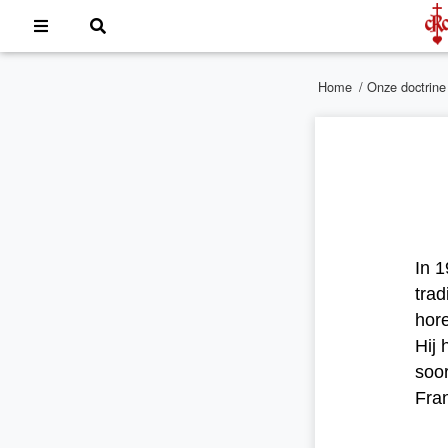
Home
/
Onze doctrine
In 1
trad
hore
Hij 
soor
Fra