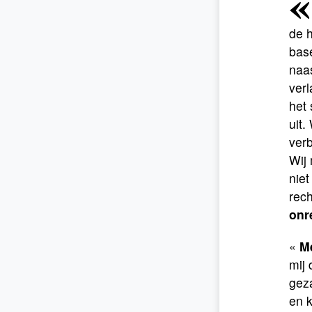
«
de h
bas
naa
verl
het 
uit.
verb
Wij
niet
rec
onre
«
M
mij 
gez
en k