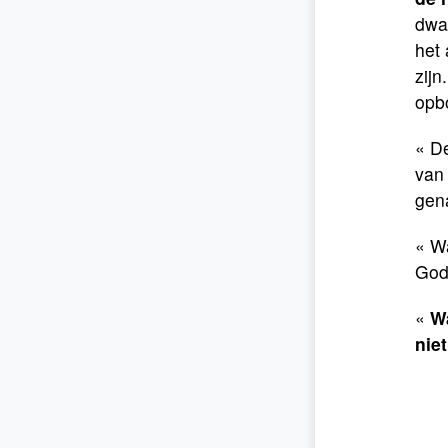
dwa
het 
zijn
opbo
« De
van 
gen
« W
Gods
«
Wa
nie