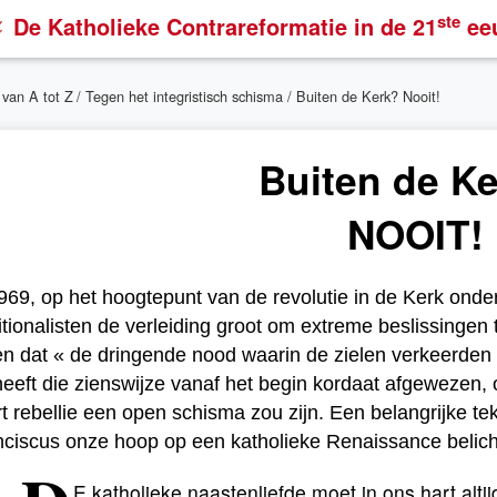
ste
De Katholieke Contrareformatie
in de 21
ee
 van A tot Z
/
Tegen het integristisch schisma
/ Buiten de Kerk? Nooit!
Buiten de K
NOOIT!
969, op het hoogtepunt van de revolutie in de Kerk onder
itionalisten de verleiding groot om extreme beslissinge
n dat « de dringende nood waarin de zielen verkeerden 
heeft die zienswijze vanaf het begin kordaat afgewezen, 
t rebellie een open schisma zou zijn. Een belangrijke te
nciscus onze hoop op een katholieke Renaissance belic
E katholieke naastenliefde moet in ons hart alt