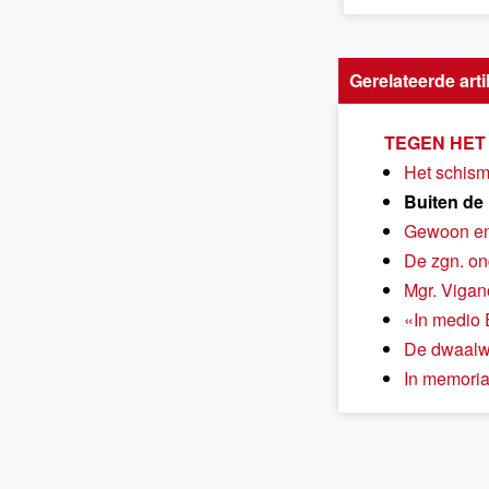
Gerelateerde arti
TEGEN HET
Het schism
Buiten de
Gewoon en
De zgn. on
Mgr. Vigan
«In medio 
De dwaalwe
In memori