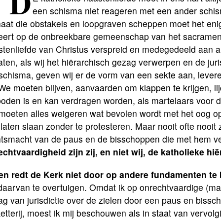
 D
een schisma niet reageren met een ander schism
aat die obstakels en loopgraven scheppen moet het enige
eert op de onbreekbare gemeenschap van het sacramente
stenliefde van Christus verspreid en medegedeeld aan a
aten, als wij het hiërarchisch gezag verwerpen en de jur
schisma, geven wij er de vorm van een sekte aan, levere
 We moeten blijven, aanvaarden om klappen te krijgen, li
oden is en kan verdragen worden, als martelaars voor d
 moeten alles weigeren wat bevolen wordt met het oog op
 laten slaan zonder te protesteren. Maar nooit ofte nooit
htsmacht van de paus en de bisschoppen die met hem ver
chtvaardigheid zijn zij, en niet wij, de katholieke hië
en redt de Kerk niet door op andere fundamenten te
daarvan te overtuigen. Omdat ik op onrechtvaardige (maa
ag van jurisdictie over de zielen door een paus en biss
etterij, moest ik mij beschouwen als in staat van vervol