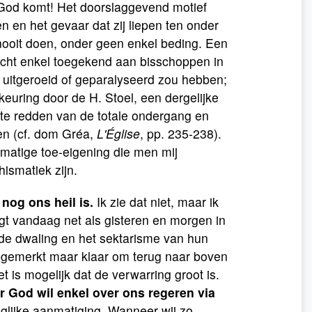
God komt! Het doorslaggevend motief
 en het gevaar dat zij liepen ten onder
 nooit doen, onder geen enkel beding. Een
recht enkel toegekend aan bisschoppen in
g uitgeroeid of geparalyseerd zou hebben;
euring door de H. Stoel, een dergelijke
te redden van de totale ondergang en
en (cf. dom Gréa,
L'Église
, pp. 235-238).
htmatige toe-eigening die men mij
ismatiek zijn.
d nog ons heil is.
Ik zie dat niet, maar ik
igt vandaag net als gisteren en morgen in
n de dwaling en het sektarisme van hun
opgemerkt maar klaar om terug naar boven
 is mogelijk dat de verwarring groot is.
r God wil enkel over ons regeren via
eglijke aanmatiging. Wanneer wij zo