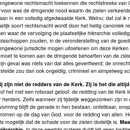
tengewone rechtsmacht toekennen die rechtstreeks van 
voor was de dringende nood waarin de zielen verkeerden
aan in een volledig afgedwaalde Kerk. Welnu: dat zal ik
elijk soort rechtsmacht wordt door het heilig canoniek 
en waar de vervolging de plaatselijke hiërarchie volledi
bisschoppen zouden, in de veronderstelling van de goedk
tengewone jurisdictie mogen uitoefenen om deze Kerken 
emoet te komen aan de dringende behoeften van de ziel
ijn geval was niets van dat alles geverifieerd; de onrec
stelde zou dan ook ongeldig, crimineel en simpelweg sch
j zijn niet de redders van de Kerk. Zij is het die altij
of het met een rotsvast geloof: de redding van de Kerk l
 herders. Zelfs wanneer zij tijdelijk weggezonken zijn i
orming blijft de genade in hen bestaan, onfeilbaar, on
tromen op de dag van God, voor de redding van allen. Het
is mogelijk dat de schade voor de zielen dodelijk is.
Maa
hiërarchie.
In deze gewijde materie duldt Hij geen bedri