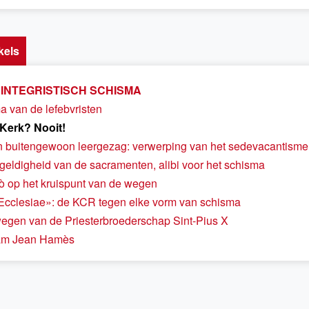
kels
 INTEGRISTISCH SCHISMA
a van de lefebvristen
 Kerk? Nooit!
 buitengewoon leergezag: verwerping van het sedevacantisme
geldigheid van de sacramenten, alibi voor het schisma
ò op het kruispunt van de wegen
Ecclesiae»: de KCR tegen elke vorm van schisma
gen van de Priesterbroederschap Sint-Pius X
am Jean Hamès