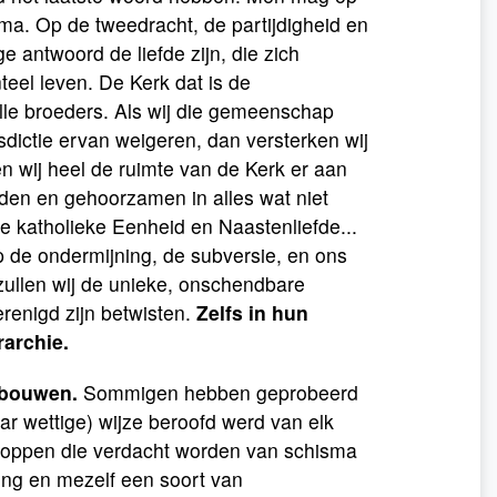
a. Op de tweedracht, de partijdigheid en
 antwoord de liefde zijn, die zich
el leven. De Kerk dat is de
lle broeders. Als wij die gemeenschap
isdictie ervan weigeren, dan versterken wij
n wij heel de ruimte van de Kerk er aan
jden en gehoorzamen in alles wat niet
e katholieke Eenheid en Naastenliefde...
 de ondermijning, de subversie, en ons
 zullen wij de unieke, onschendbare
enigd zijn betwisten.
Zelfs in hun
rarchie.
 bouwen.
Sommigen hebben geprobeerd
r wettige) wijze beroofd werd van elk
choppen die verdacht worden van schisma
ging en mezelf een soort van