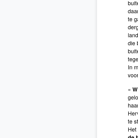
bui
daar
te g
derg
land
die 
bui
teg
In m
voor
«
Wi
gelo
haar
Herv
te s
Het 
de 