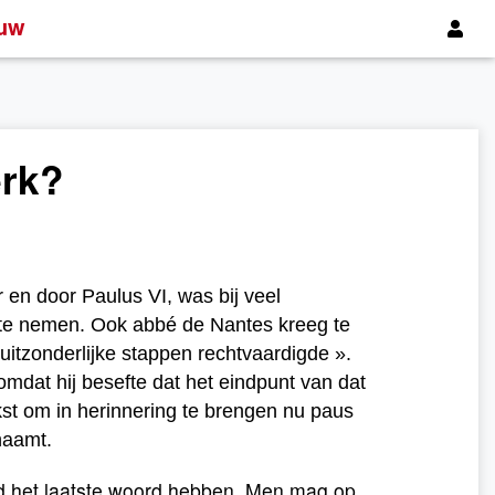
uw
erk?
 en door Paulus VI, was bij veel
n te nemen. Ook abbé de Nantes kreeg te
uitzonderlijke stappen rechtvaardigde ».
omdat hij besefte dat het eindpunt van dat
kst om in herinnering te brengen nu paus
haamt.
ijd het laatste woord hebben. Men mag op