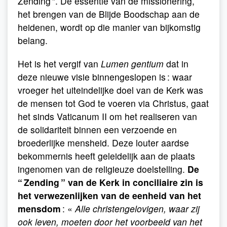
Zending ”. De essentie van de missionering,
het brengen van de Blijde Boodschap aan de
heidenen, wordt op die manier van bijkomstig
belang.
Het is het vergif van
Lumen gentium
dat in
deze nieuwe visie binnengeslopen is : waar
vroeger het uiteindelijke doel van de Kerk was
de mensen tot God te voeren via Christus, gaat
het sinds Vaticanum II om het realiseren van
de solidariteit binnen een verzoende en
broederlijke mensheid. Deze louter aardse
bekommernis heeft geleidelijk aan de plaats
ingenomen van de religieuze doelstelling.
De
“ Zending ” van de Kerk in conciliaire zin is
het verwezenlijken van de eenheid van het
mensdom
: «
Alle christengelovigen, waar zij
ook leven, moeten door het voorbeeld van het