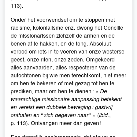
113).
Onder het voorwendsel om te stoppen met
racisme, kolonialisme enz. dwong het Concilie
de missionarissen zichzelf de armen en de
benen af te hakken, en de tong. Absoluut
verbod om iets in te voeren van onze westerse
geest, onze riten, onze zeden. Omgekeerd
alles aanvaarden, alles respecteren van de
autochtonen bij wie men terechtkomt, niet meer
om hen te bekeren of met gezag tot hen te
prediken, maar om hen te dienen : «
De
waarachtige missionaire aanpassing betekent
en vereist een dubbele beweging : gastvrij
onthalen en
“
zich begeven naar
” » (
ibid.
,
p. 113). Ontvangen meer dan geven !
Een dergelijk
aggiornamento
, dat steunt op