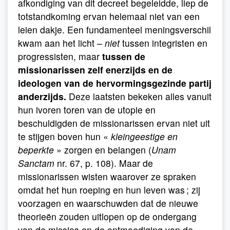
afkondiging van dit decreet begeleidde, liep de
totstandkoming ervan helemaal niet van een
leien dakje. Een fundamenteel meningsverschil
kwam aan het licht –
niet
tussen integristen en
progressisten, maar
tussen de
missionarissen zelf enerzijds en de
ideologen van de hervormingsgezinde partij
anderzijds.
Deze laatsten bekeken alles vanuit
hun ivoren toren van de utopie en
beschuldigden de missionarissen ervan niet uit
te stijgen boven hun «
kleingeestige en
beperkte
» zorgen en belangen (
Unam
Sanctam
nr. 67, p. 108). Maar de
missionarissen wisten waarover ze spraken
omdat het hun roeping en hun leven was ; zij
voorzagen en waarschuwden dat de nieuwe
theorieën zouden uitlopen op de ondergang
van de missies en de ontmoediging van de