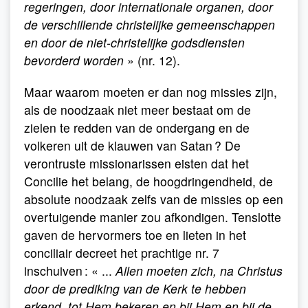
regeringen, door internationale organen, door
de verschillende christelijke gemeenschappen
en door de niet-christelijke godsdiensten
bevorderd worden
» (nr. 12).
Maar waarom moeten er dan nog missies zijn,
als de noodzaak niet meer bestaat om de
zielen te redden van de ondergang en de
volkeren uit de klauwen van Satan ? De
verontruste missionarissen eisten dat het
Concilie het belang, de hoogdringendheid, de
absolute noodzaak zelfs van de missies op een
overtuigende manier zou afkondigen. Tenslotte
gaven de hervormers toe en lieten in het
conciliair decreet het prachtige nr. 7
inschuiven : « ...
Allen moeten zich, na Christus
door de prediking van de Kerk te hebben
erkend, tot Hem bekeren en bij Hem en bij de