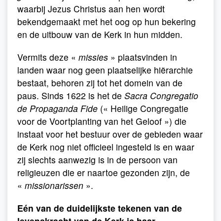
waarbij Jezus Christus aan hen wordt
bekendgemaakt met het oog op hun bekering
en de uitbouw van de Kerk in hun midden.
Vermits deze «
missies
» plaatsvinden in
landen waar nog geen plaatselijke hiërarchie
bestaat, behoren zij tot het domein van de
paus. Sinds 1622 is het de
Sacra
Congregatio
de Propaganda Fide
(« Heilige Congregatie
voor de Voortplanting van het Geloof ») die
instaat voor het bestuur over de gebieden waar
de Kerk nog niet officieel ingesteld is en waar
zij slechts aanwezig is in de persoon van
religieuzen die er naartoe gezonden zijn, de
«
missionarissen
».
Eén van de duidelijkste tekenen van de
levenskracht van de Kerk is haar