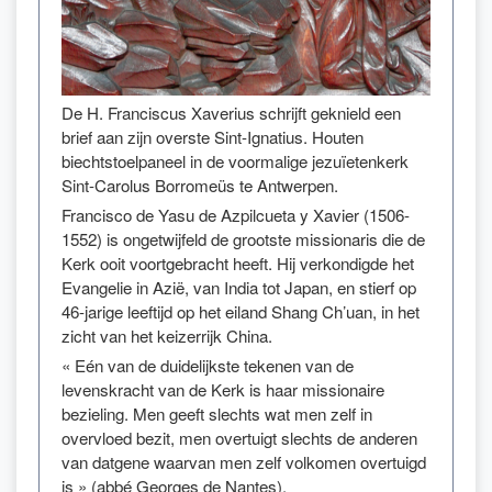
De H. Franciscus Xaverius schrijft geknield een
brief aan zijn overste Sint-Ignatius. Houten
biechtstoelpaneel in de voormalige jezuïetenkerk
Sint-Carolus Borromeüs te Antwerpen.
Francisco de Yasu de Azpilcueta y Xavier (1506-
1552) is ongetwijfeld de grootste missionaris die de
Kerk ooit voortgebracht heeft. Hij verkondigde het
Evangelie in Azië, van India tot Japan, en stierf op
46-jarige leeftijd op het eiland Shang Ch’uan, in het
zicht van het keizerrijk China.
« Eén van de duidelijkste tekenen van de
levenskracht van de Kerk is haar missionaire
bezieling. Men geeft slechts wat men zelf in
overvloed bezit, men overtuigt slechts de anderen
van datgene waarvan men zelf volkomen overtuigd
is » (abbé Georges de Nantes).