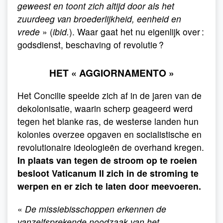
geweest en toont zich altijd door als het
zuurdeeg van broederlijkheid, eenheid en
vrede
» (
ibid.
). Waar gaat het nu eigenlijk over :
godsdienst, beschaving of revolutie ?
HET « AGGIORNAMENTO »
Het Concilie speelde zich af in de jaren van de
dekolonisatie, waarin scherp geageerd werd
tegen het blanke ras, de westerse landen hun
kolonies overzee opgaven en socialistische en
revolutionaire ideologieën de overhand kregen.
In plaats van tegen de stroom op te roeien
besloot Vaticanum II zich in de stroming te
werpen en er zich te laten door meevoeren.
«
De missiebisschoppen erkennen de
vanzelfsprekende noodzaak van het