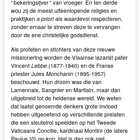
“ bekeringsijver ” van vroeger. En ten derde
wou zij de meest uiteenlopende religies en
praktijken
a priori
als waardevol respecteren,
zonder ernaar te streven deze te vervangen
door de ene christelijke godsdienst.
Als profeten en stichters van deze nieuwe
missionering worden de Vlaamse lazarist pater
Vincent
Lebbe
(1877-1940) en de Franse
priester Jules
Monchanin
(1895-1957)
beschouwd. Hun droom was die van
Lamennais, Sangnier en Maritain, maar dan
uitgebreid tot de heidense wereld. We weten
dat laatst genoemde denkers grote invloed
hebben uitgeoefend op verschillende prelaten
die een sleutelrol speelden op het Tweede
Vaticaans Concilie, kardinaal Montini (de latere
Paulus VI) op kop. Het is dan ook niet