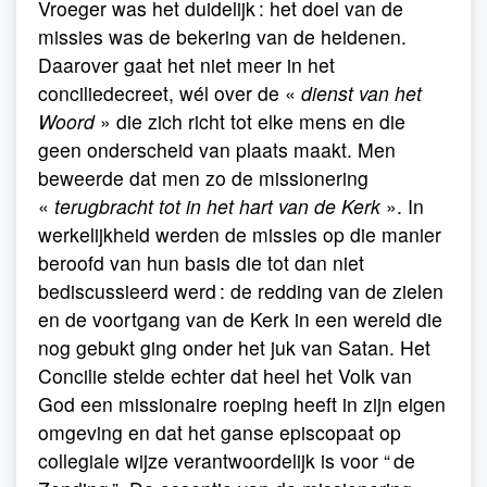
Vroeger was het duidelijk : het doel van de
missies was de bekering van de heidenen.
Daarover gaat het niet meer in het
conciliedecreet, wél over de «
dienst van het
Woord
» die zich richt tot elke mens en die
geen onderscheid van plaats maakt. Men
beweerde dat men zo de missionering
«
terugbracht tot in het hart van de Kerk
». In
werkelijkheid werden de missies op die manier
beroofd van hun basis die tot dan niet
bediscussieerd werd : de redding van de zielen
en de voortgang van de Kerk in een wereld die
nog gebukt ging onder het juk van Satan. Het
Concilie stelde echter dat heel het Volk van
God een missionaire roeping heeft in zijn eigen
omgeving en dat het ganse episcopaat op
collegiale wijze verantwoordelijk is voor “ de