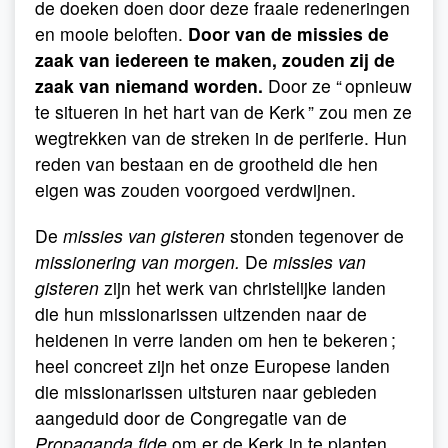
de doeken doen door deze fraaie redeneringen
en mooie beloften.
Door van de missies de
zaak van iedereen te maken, zouden zij de
zaak van niemand worden.
Door ze “ opnieuw
te situeren in het hart van de Kerk ” zou men ze
wegtrekken van de streken in de periferie. Hun
reden van bestaan en de grootheid die hen
eigen was zouden voorgoed verdwijnen.
De
missies van gisteren
stonden tegenover de
missionering van morgen.
De
missies van
gisteren
zijn het werk van christelijke landen
die hun missionarissen uitzenden naar de
heidenen in verre landen om hen te bekeren ;
heel concreet zijn het onze Europese landen
die missionarissen uitsturen naar gebieden
aangeduid door de Congregatie van de
Propaganda fide
om er de Kerk in te planten.