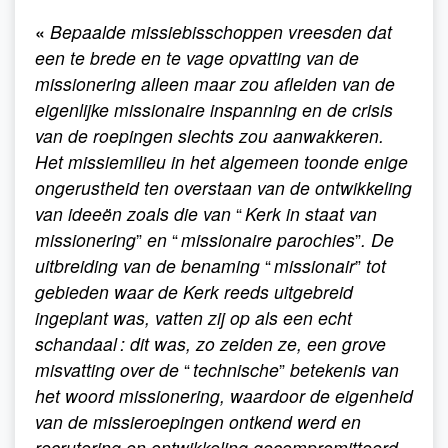
«
Bepaalde missiebisschoppen vreesden dat
een te brede en te vage opvatting van de
missionering alleen maar zou afleiden van de
eigenlijke missionaire inspanning en de crisis
van de roepingen slechts zou aanwakkeren.
Het missiemilieu in het algemeen toonde enige
ongerustheid ten overstaan van de ontwikkeling
van ideeën zoals die van
“
Kerk in staat van
missionering
”
en
“
missionaire parochies
”
. De
uitbreiding van de benaming
“
missionair
”
tot
gebieden waar de Kerk reeds uitgebreid
ingeplant was, vatten zij op als een echt
schandaal : dit was, zo zeiden ze, een grove
misvatting over de
“
technische
”
betekenis van
het woord missionering, waardoor de eigenheid
van de missieroepingen ontkend werd en
recrutering en ontwikkeling gecompromitteerd