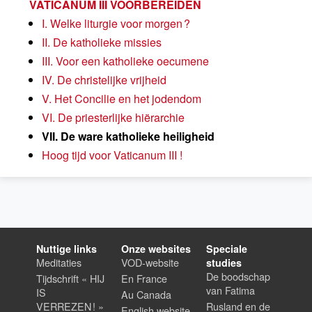
VATICANUM III VOORBEREIDEN
I. Welke liturgie voor morgen ?
II. De katholieke missies
III. Voor een katholieke oecumene
IV. De christelijke vrijheid
V. Het Concilie en het jodendom
VI. De priesterlijke hiërarchie
VII. De ware katholieke heiligheid
Hoog tijd voor Vaticanum III !
Nuttige links
Onze websites
Speciale
Meditaties
VOD-website
studies
De boodschap
Tijdschrift « HIJ
En France
van Fatima
IS
Au Canada
VERREZEN ! »
Rusland en de
English website