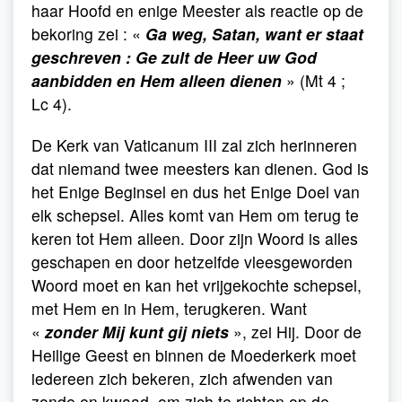
haar Hoofd en enige Meester als reactie op de
bekoring zei : «
Ga weg, Satan, want er staat
geschreven : Ge zult de Heer uw God
aanbidden en Hem alleen dienen
» (Mt 4 ;
Lc 4).
De Kerk van Vaticanum III zal zich herinneren
dat niemand twee meesters kan dienen. God is
het Enige Beginsel en dus het Enige Doel van
elk schepsel. Alles komt van Hem om terug te
keren tot Hem alleen. Door zijn Woord is alles
geschapen en door hetzelfde vleesgeworden
Woord moet en kan het vrijgekochte schepsel,
met Hem en in Hem, terugkeren. Want
«
zonder Mij kunt gij niets
», zei Hij. Door de
Heilige Geest en binnen de Moederkerk moet
iedereen zich bekeren, zich afwenden van
zonde en kwaad, om zich te richten op de