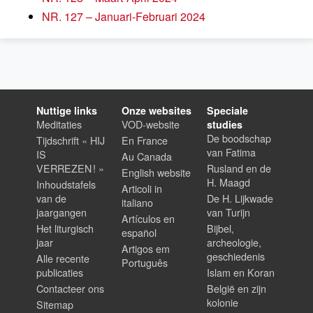
NR. 127 – Januari-Februari 2024
Nuttige links
Onze websites
Speciale
Meditaties
VOD-website
studies
De boodschap
Tijdschrift « HIJ
En France
van Fatima
IS
Au Canada
VERREZEN ! »
Rusland en de
English website
H. Maagd
Inhoudstafels
Articoli in
van de
De H. Lijkwade
italiano
jaargangen
van Turijn
Artículos en
Het liturgisch
Bijbel,
español
jaar
archeologie,
Artigos em
geschiedenis
Alle recente
Português
publicaties
Islam en Koran
Contacteer ons
België en zijn
kolonie
Sitemap