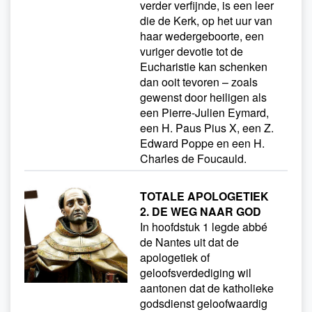
verder verfijnde, is een leer
die de Kerk, op het uur van
haar wedergeboorte, een
vuriger devotie tot de
Eucharistie kan schenken
dan ooit tevoren – zoals
gewenst door heiligen als
een Pierre-Julien Eymard,
een H. Paus Pius X, een Z.
Edward Poppe en een H.
Charles de Foucauld.
TOTALE APOLOGETIEK
2. DE WEG NAAR GOD
In hoofdstuk 1 legde abbé
de Nantes uit dat de
apologetiek of
geloofsverdediging wil
aantonen dat de katholieke
godsdienst geloofwaardig