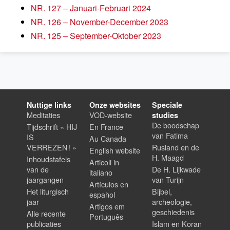
NR. 127 – Januari-Februari 2024
NR. 126 – November-December 2023
NR. 125 – September-Oktober 2023
Nuttige links
Onze websites
Speciale
Meditaties
VOD-website
studies
De boodschap
Tijdschrift « HIJ
En France
van Fatima
IS
Au Canada
VERREZEN ! »
Rusland en de
English website
H. Maagd
Inhoudstafels
Articoli in
van de
De H. Lijkwade
italiano
jaargangen
van Turijn
Artículos en
Het liturgisch
Bijbel,
español
jaar
archeologie,
Artigos em
geschiedenis
Alle recente
Português
publicaties
Islam en Koran