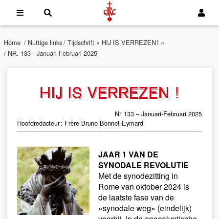
Home
/
Nuttige links
/
Tijdschrift « HIJ IS VERREZEN ! »
/ NR. 133 - Januari-Februari 2025
HIJ IS VERREZEN !
N° 133 – Januari-Februari 2025
Hoofdredacteur : Frère Bruno Bonnet-Eymard
JAAR 1 VAN DE
SYNODALE REVOLUTIE
Met de synodezitting in
Rome van oktober 2024 is
de laatste fase van de
«synodale weg» (eindelijk)
voorbij. In de apocalyptische