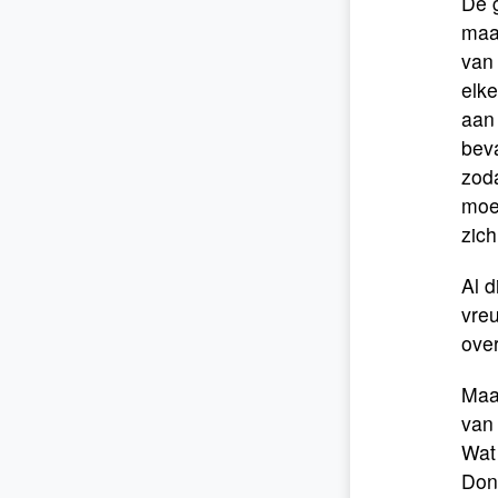
De g
maa
van
elke
aan 
beva
zoda
moe
zich
Al d
vreu
over
Maar
van
Wat 
Dona