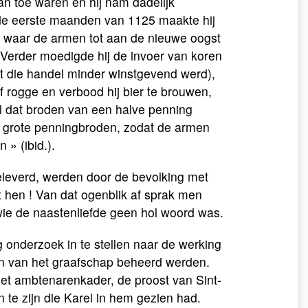
an toe waren en hij nam dadelijk
de eerste maanden van 1125 maakte hij
, waar de armen tot aan de nieuwe oogst
 Verder moedigde hij de invoer van koren
at die handel minder winstgevend werd),
 rogge en verbood hij bier te brouwen,
el dat broden van een halve penning
 grote penningbroden, zodat de armen
» (ibid.).
geleverd, werden door de bevolking met
 hen ! Van dat ogenblik af sprak men
wie de naastenliefde geen hol woord was.
g onderzoek in te stellen naar de werking
en van het graafschap beheerd werden.
 het ambtenarenkader, de proost van Sint-
te zijn die Karel in hem gezien had.