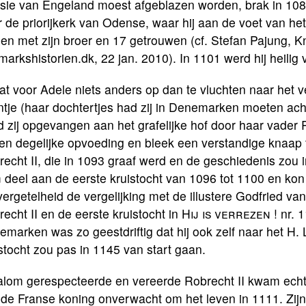
sie van Engeland moest afgeblazen worden, brak in 1086
 de priorijkerk van Odense, waar hij aan de voet van he
n met zijn broer en 17 getrouwen (cf. Stefan Pajung, K
arkshistorien.dk, 22 jan. 2010). In 1101 werd hij heilig 
zat voor Adele niets anders op dan te vluchten naar he
tje (haar dochtertjes had zij in Denemarken moeten ach
 zij opgevangen aan het grafelijke hof door haar vader 
en degelijke opvoeding en bleek een verstandige knaap t
echt II, die in 1093 graaf werd en de geschiedenis zou 
deel aan de eerste kruistocht van 1096 tot 1100 en kon
vergetelheid de vergelijking met de illustere Godfried van
echt II en de eerste kruistocht in
Hij is verrezen !
nr. 
marken was zo geestdriftig dat hij ook zelf naar het H.
stocht zou pas in 1145 van start gaan.
lom gerespecteerde en vereerde Robrecht II kwam echter
 de Franse koning onverwacht om het leven in 1111. Zij