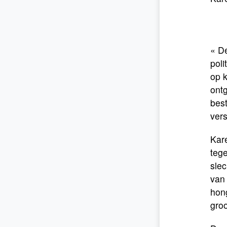
« De
poli
op k
ont
best
ver
Kar
tege
slec
van 
hon
gro