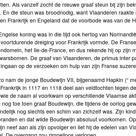
tien. Als vanzelf zocht de nieuwe graaf steun bij zijn be
. En die steun was broodnodig, want Vlaanderen raakte 
sen Frankrijk en Engeland dat de voorbode was van de H
ngelse koning was in die tijd ook hertog van Normandië 
 voortdurende dreiging voor Frankrijk vormde. De Franse
ndomein, het Ile-de-France, en dus rekende hij op zijn
dwarsbomen. De graaf van Vlaanderen, de primus inter p
 ingaan op de verzoeken om hulp van zijn Franse suzere
o nam de jonge Boudewijn VII, bijgenaamd Hapkin (“ met 
 Frankrijk in 1117 en 1118 deel aan veldtochten tegen 
 wie de naam al voorkwam op verschillende Vlaamse akte
nog toe toen graaf Boudewijn, die tijdens de oorlog gew
indelijk nog slechts een schim van zichzelf was. Zijn ki
randen en dat wilde Boudewijn absoluut voorkomen. Op z
zijn neef aan als zijn opvolger en liet hij de edelen va
el. De overgang zou rimpelloos verlopen.