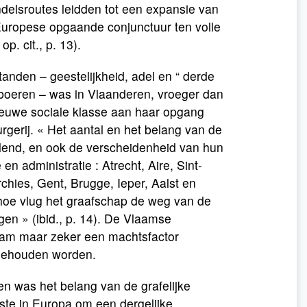
ndelsroutes leidden tot een expansie van
 Europese opgaande conjunctuur ten volle
. cit., p. 13).
standen – geestelijkheid, adel en “ derde
e boeren – was in Vlaanderen, vroeger dan
ieuwe sociale klasse aan haar opgang
rgerij. « Het aantal en het belang van de
end, en ook de verscheidenheid van hun
 en administratie : Atrecht, Aire, Sint-
chies, Gent, Brugge, Ieper, Aalst en
oe vlug het graafschap de weg van de
gen » (ibid., p. 14). De Vlaamse
aam maar zeker een machtsfactor
gehouden worden.
n was het belang van de grafelijke
ste in Europa om een dergelijke