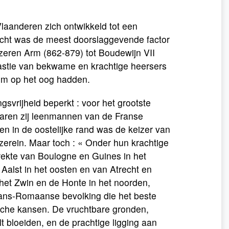
aanderen zich ontwikkeld tot een
licht was de meest doorslaggevende factor
Jzeren Arm (862-879) tot Boudewijn VII
astie van bekwame en krachtige heersers
om op het oog hadden.
vrijheid beperkt : voor het grootste
aren zij leenmannen van de Franse
en in de oostelijke rand was de keizer van
erein. Maar toch : « Onder hun krachtige
trekte van Boulogne en Guines in het
alst in het oosten en van Atrecht en
het Zwin en de Honte in het noorden,
ans-Romaanse bevolking die het beste
che kansen. De vruchtbare gronden,
 bloeiden, en de prachtige ligging aan