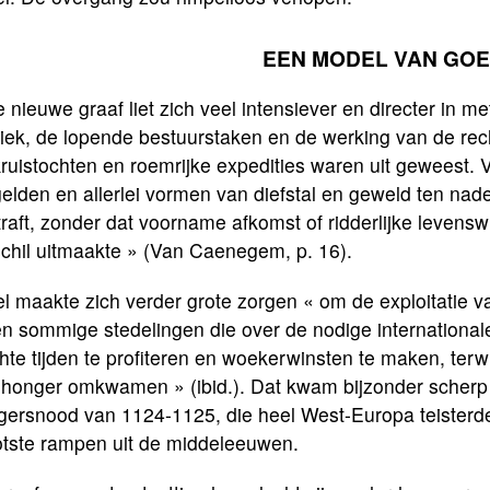
EEN MODEL VAN GOE
 nieuwe graaf liet zich veel intensiever en directer in
tiek, de lopende bestuurstaken en de werking van de re
ruistochten en roemrijke expedities waren uit geweest. 
gelden en allerlei vormen van diefstal en geweld ten na
raft, zonder dat voorname afkomst of ridderlijke levensw
schil uitmaakte » (Van Caenegem, p. 16).
el maakte zich verder grote zorgen « om de exploitatie
n sommige stedelingen die over de nodige internationale
hte tijden te profiteren en woekerwinsten te maken, ter
honger omkwamen » (ibid.). Dat kwam bijzonder scherp aa
gersnood van 1124-1125, die heel West-Europa teisterde
otste rampen uit de middeleeuwen.