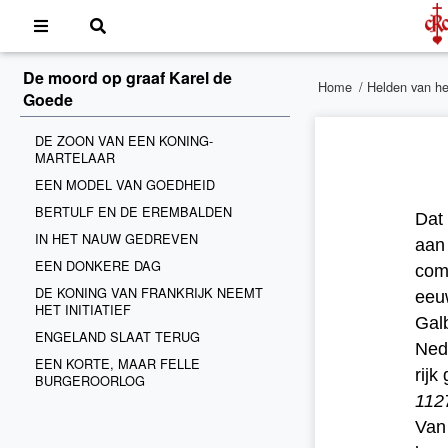
De moord op graaf Karel de
Home
/
Helden van he
Goede
DE ZOON VAN EEN KONING-
MARTELAAR
EEN MODEL VAN GOEDHEID
BERTULF EN DE EREMBALDEN
Dat 
IN HET NAUW GEDREVEN
aan 
EEN DONKERE DAG
comp
DE KONING VAN FRANKRIJK NEEMT
eeuw
HET INITIATIEF
Galb
ENGELAND SLAAT TERUG
Nede
EEN KORTE, MAAR FELLE
rijk
BURGEROORLOG
112
Van 