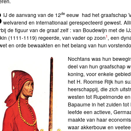
eren.
B
de
IJ de aanvang van de 12
eeuw had het graafschap Vl
welvarend en internationaal gerespecteerd gewest. Al
bij de figuur van de graaf zelf : van Boudewijn met de I
1
kin (1111-1119) regeerde, van vader op zoon
, een dyn
 wet en orde bewaakten en het belang van hun vorstend
Nochtans was hun bewegings
deel van hun graafschap w
koning, voor enkele gebied
het H. Roomse Rijk hun suz
heerschappij, die zich uits
westen tot Rupelmonde en A
Bapaume in het zuiden tot 
leefde een actieve, Germa
maakte van haar economis
waar akkerbouw en veeteelt