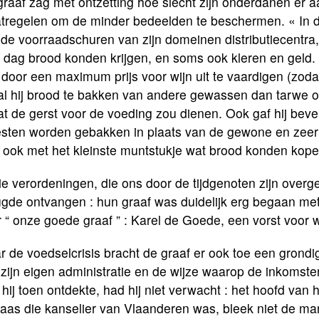
raaf zag met ontzetting hoe slecht zijn onderdanen er a
tregelen om de minder bedeelden te beschermen. « In 
 de voorraadschuren van zijn domeinen distributiecentra
 dag brood konden krijgen, en soms ook kleren en geld.
door een maximum prijs voor wijn uit te vaardigen (zod
l hij brood te bakken van andere gewassen dan tarwe of
t de gerst voor de voeding zou dienen. Ook gaf hij bev
sten worden gebakken in plaats van de gewone en zeer
 ook met het kleinste muntstukje wat brood konden kopen 
ie verordeningen, die ons door de tijdgenoten zijn over
gde ontvangen : hun graaf was duidelijk erg begaan met
 “ onze goede graaf ” : Karel de Goede, een vorst voor 
 de voedselcrisis bracht de graaf er ook toe een grondi
 zijn eigen administratie en de wijze waarop de inkomst
hij toen ontdekte, had hij niet verwacht : het hoofd van
as die kanselier van Vlaanderen was, bleek niet de man 