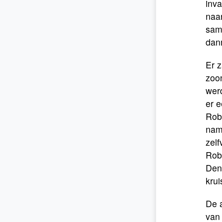
inva
naar
same
danm
Er 
zoon
werd
er e
Robr
nam 
zelf
Robr
Dene
krui
De a
van