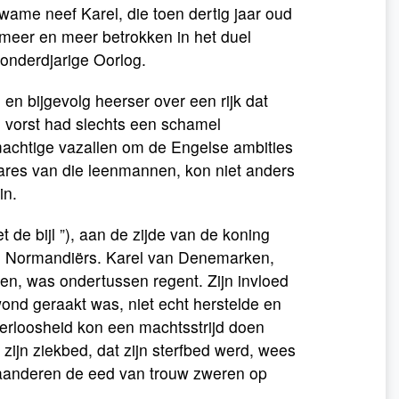
kwame neef Karel, die toen dertig jaar oud
meer en meer betrokken in het duel
onderdjarige Oorlog.
en bijgevolg heerser over een rijk dat
 vorst had slechts een schamel
 machtige vazallen om de Engelse ambities
ares van die leenmannen, kon niet anders
in.
de bijl ”), aan de zijde van de koning
de Normandiërs. Karel van Denemarken,
n, was ondertussen regent. Zijn invloed
ond geraakt was, niet echt herstelde en
nderloosheid kon een machtsstrijd doen
ijn ziekbed, dat zijn sterfbed werd, wees
n Vlaanderen de eed van trouw zweren op