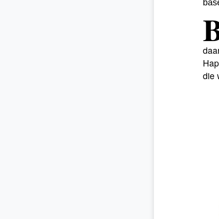
bas
daar
Hap
die