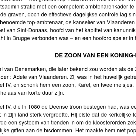
atsadministratie met een competent ambtenarenkader te 
de graven, doch de effectieve dagelijkse controle lag s
benoemde top-ambtenaar, de kanselier van Vlaanderen » 
st van Sint-Donaas, hoofd van het kapittel van kanunnik
ht in Brugge verbonden was – en een hoofdrolspeler in he
DE ZOON VAN EEN KONING
el van Denemarken, die later bekend zou worden als de
der : Adele van Vlaanderen. Zij was in het huwelijk ge
t IV, en schonk hem een zoon, Karel, en twee meisjes. M
helaas van korte duur zijn.
et IV, die in 1080 de Deense troon bestegen had, was e
 in zijn land sterk vergrootte. Hij eiste dat de kerkelijk
rde een systeem van tienden in om de kloosterorden ze
elijke giften aan de bisdommen. Het maakte hem niet pop