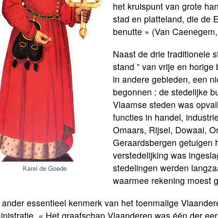
het kruispunt van grote ha
stad en platteland, die de
benutte » (Van Caenegem, op
Naast de drie traditionele 
stand ” van vrije en horig
in andere gebieden, een n
begonnen : de stedelijke bu
Vlaamse steden was opvall
functies in handel, industrie
Omaars, Rijsel, Dowaai, Or
Geraardsbergen getuigen h
verstedelijking was ingesla
stedelingen werden langz
Karel de Goede
waarmee rekening moest 
 ander essentieel kenmerk van het toenmalige Vlaandere
nistratie. « Het graafschap Vlaanderen was één der eer