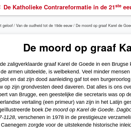
ste
De Katholieke Contrareformatie
in de 21
ee
t geloof
/
Van de oudheid tot de 19de eeuw
/ De moord op graaf Karel de Goe
De moord op graaf Ka
de zaligverklaarde graaf Karel de Goede in een Brugse 
de armen uitdeelde, is welbekend. Veel minder mensen w
lot en dat zijn dood aanleiding gaf tot een burgeroorlo
 op zijn grondvesten deed daveren. Dat alles is ons ove
ert van Brugge, een geestelijke die secretaris was op d
rlandse vertaling (een primeur) van zijn in het Latijn g
 geïllustreerde boek
De moord op Karel de Goede. Dagboe
7-1128
, verschenen in 1978 in de prestigieuze verzamel
Caenegem zorgde voor de uitstekende historische inleidi