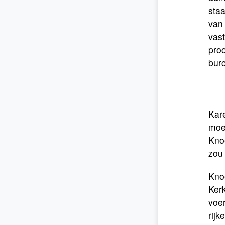
sta
van 
vast
proo
burc
Kar
moe
Knoe
zou 
Kno
Kerk
voe
rijk