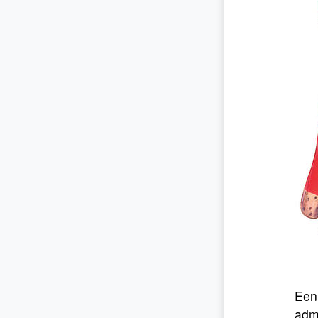
Een
admi