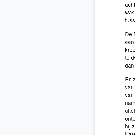
acht
was
tus
De E
een
kroo
te 
dan
En z
van
van
nam 
uite
ontb
hij 
Kar