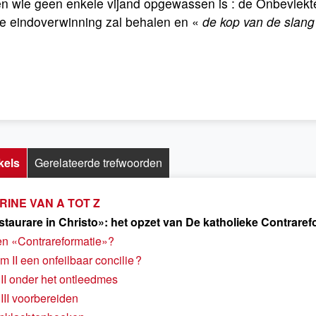
en wie geen enkele vijand opgewassen is : de Onbevlekt
de eindoverwinning zal behalen en «
de kop van de slang 
kels
Gerelateerde trefwoorden
INE VAN A TOT Z
taurare in Christo»: het opzet van De katholieke Contraref
n «Contrareformatie»?
m II een onfeilbaar concilie ?
II onder het ontleedmes
III voorbereiden