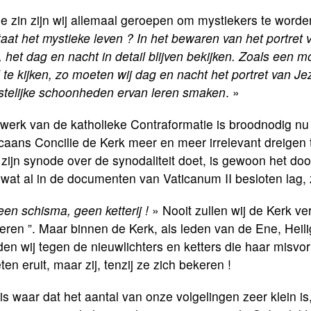
ie zin zijn wij allemaal geroepen om mystiekers te worde
aat het mystieke leven ? In het bewaren van het portret 
, het dag en nacht in detail blijven bekijken. Zoals een
 te kijken, zo moeten wij dag en nacht het portret van
stelijke schoonheden ervan leren smaken
. »
werk van de katholieke Contraformatie is broodnodig nu
icaans Concilie de Kerk meer en meer irrelevant dreige
zijn synode over de synodaliteit doet, is gewoon het doo
wat al in de documenten van Vaticanum II besloten lag,
en schisma, geen ketterij !
» Nooit zullen wij de Kerk ve
eren ”. Maar binnen de Kerk, als leden van de Ene, Heil
jden wij tegen de nieuwlichters en ketters die haar misv
en eruit, maar zij, tenzij ze zich bekeren !
is waar dat het aantal van onze volgelingen zeer klein