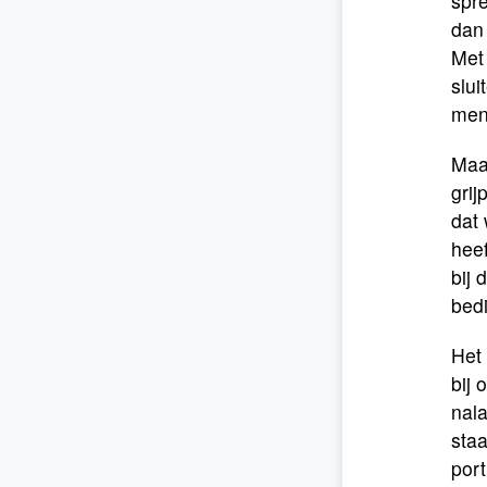
spre
dan 
Met
slui
men
Maar
grij
dat
heef
bij 
bed
Het 
bij
nala
staa
port