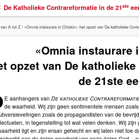
ste
De Katholieke Contrareformatie
in de 21
ee
 van A tot Z
/ «Omnia instaurare in Christo»: het opzet van De katholieke Cont
«Omnia instaurare i
et opzet van De katholieke
de 21ste e
D
E aanhangers van
De katholieke Contrareformatie 
de waarheid. Wij zijn geen sentimentele mensen zoals
ubversievelingen zoals de propagandisten van de bevrijdi
llectuelen, in tegenstelling tot wat velen denken. Wij z
aarheid ligt en zijn eraan gehecht en wij laten niet toe
 gehecht aan de énige waarheid van onze énige God – er 