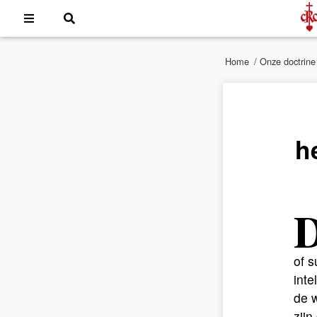
Home
/
Onze doctrine
h
of s
inte
de w
zijn