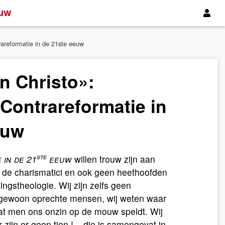
uw
rareformatie in de 21ste eeuw
n Christo»:
 Contrareformatie in
euw
ste
in de 21
eeuw
willen trouw zijn aan
 de charismatici en ook geen heethoofden
ngstheologie. Wij zijn zelfs geen
ijn gewoon oprechte mensen, wij weten waar
 dat men ons onzin op de mouw speldt. Wij
zijn er geen tien ! – die is samengevat in