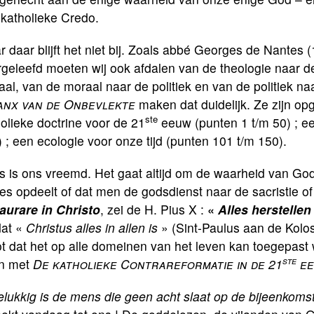
 katholieke Credo.
 daar blijft het niet bij. Zoals abbé Georges de Nantes
geleefd moeten wij ook afdalen van de theologie naar d
al, van de moraal naar de politiek en van de politiek n
anx van de Onbevlekte
maken dat duidelijk. Ze zijn opg
ste
olieke doctrine voor de 21
eeuw (punten 1 t/m 50) ; een
 ; een ecologie voor onze tijd (punten 101 t/m 150).
s is ons vreemd. Het gaat altijd om de waarheid van God
es opdeelt of dat men de godsdienst naar de sacristie o
taurare in Christo
, zei de H. Pius X :
«
Alles herstellen
at «
Christus alles in allen is
» (Sint-Paulus aan de Kolos
t dat het op alle domeinen van het leven kan toegepast 
ste
n met
De katholieke Contrareformatie in de 21
ee
lukkig is de mens die geen acht slaat op de bijeenkoms