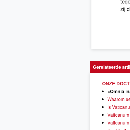
teg
zij 
Gerelateerde arti
ONZE DOCTR
«Omnia ins
Waarom ee
Is Vaticanu
Vaticanum 
Vaticanum 