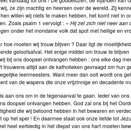
ekt vandaag tot ons ! De goddelozen, de vijanden van G
wij, ze zijn machtig en heersen over de wereld. Zij ken
 hen willen wij niets te maken hebben, het komt niet in
ten. Zoals psalm 1 vervolgt : «
Hij zet zich niet neer aan
gen onder het mondaine volk dat spot met heilige en v
 hoe moeten wij trouw blijven ? Daar ligt de moeilijkhei
pende geloofsafval. Het enige middel om trouw te blijven
 wij bij ons doopsel ontvangen hebben : ons elke dag m
t trouwens altijd aan de katholieken gevraagd om hun ge
degelijke leermeesters. Want meer dan ooit wordt ons gel
ient van de wapens die onze vrijzinnige en decadente ma
is aan ons om in de tegenaanval te gaan. Ieder van ons i
 ons doopsel ontvangen hebben. God zal ons bij het Oor
tigheid die wij betoond hebben in het bewaren en verde
t op het spel ! En daarmee staat ook onze liefde tot Jezu
ret heel eerbiedig in het diepst van ons hart moeten bew