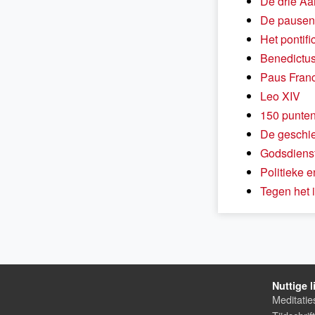
De drie A
De pausen 
Het pontif
Benedictu
Paus Franc
Leo XIV
150 punten
De geschie
Godsdienst
Politieke e
Tegen het 
Nuttige l
Meditatie