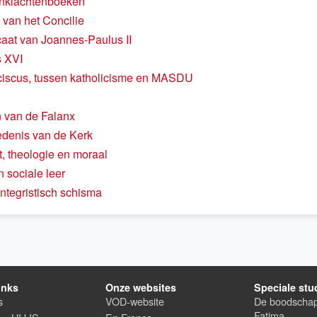
anklachtenboeken
van het Concilie
icaat van Joannes-Paulus II
s XVI
iscus, tussen katholicisme en MASDU
 van de Falanx
denis van de Kerk
, theologie en moraal
n sociale leer
integristisch schisma
inks
Onze websites
Speciale stu
s
VOD-website
De boodscha
Fatima