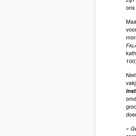
ons
Maar
voor
mora
Fal
kath
100)
Niet
vakj
ins
omd
groo
doe
«
Ge