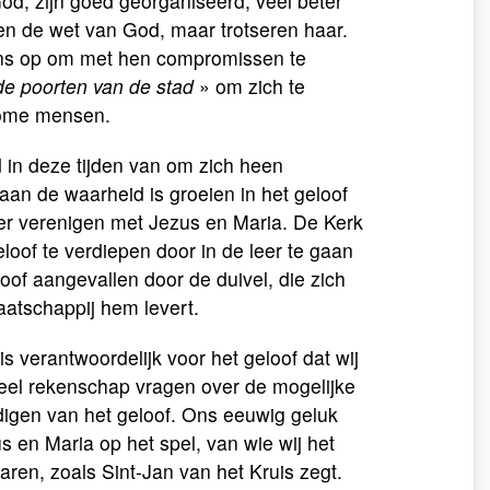
od, zijn goed georganiseerd, veel beter
nen de wet van God, maar trotseren haar.
 ons op om met hen compromissen te
 de poorten van de stad
» om zich te
rome mensen.
d in deze tijden van om zich heen
 aan de waarheid is groeien in het geloof
eer verenigen met Jezus en Maria. De Kerk
loof te verdiepen door in de leer te gaan
oof aangevallen door de duivel, die zich
atschappij hem levert.
s verantwoordelijk voor het geloof dat wij
deel rekenschap vragen over de mogelijke
digen van het geloof. Ons eeuwig geluk
s en Maria op het spel, van wie wij het
aren, zoals Sint-Jan van het Kruis zegt.