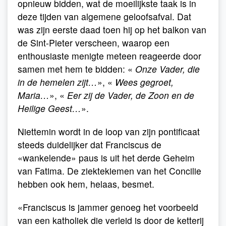
opnieuw bidden, wat de moeilijkste taak is in
deze tijden van algemene geloofsafval. Dat
was zijn eerste daad toen hij op het balkon van
de Sint-Pieter verscheen, waarop een
enthousiaste menigte meteen reageerde door
samen met hem te bidden: «
Onze Vader, die
in de hemelen zijt…
», «
Wees gegroet,
Maria…
», «
Eer zij de Vader, de Zoon en de
Heilige Geest…
».
Niettemin wordt in de loop van zijn pontificaat
steeds duidelijker dat Franciscus de
«wankelende» paus is uit het derde Geheim
van Fatima. De ziektekiemen van het Concilie
hebben ook hem, helaas, besmet.
«Franciscus is jammer genoeg het voorbeeld
van een katholiek die verleid is door de ketterij