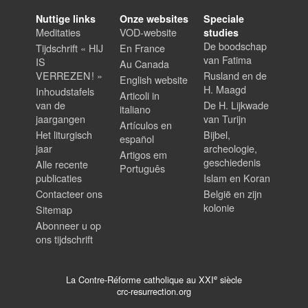
Nuttige links
Onze websites
Speciale
Meditaties
VOD-website
studies
De boodschap
Tijdschrift « HIJ
En France
van Fatima
IS
Au Canada
VERREZEN ! »
Rusland en de
English website
H. Maagd
Inhoudstafels
Articoli in
van de
De H. Lijkwade
italiano
jaargangen
van Turijn
Artículos en
Het liturgisch
Bijbel,
español
jaar
archeologie,
Artigos em
geschiedenis
Alle recente
Português
publicaties
Islam en Koran
Contacteer ons
België en zijn
kolonie
Sitemap
Abonneer u op
ons tijdschrift
e
La Contre-Réforme catholique au XXI
siècle
crc-resurrection.org