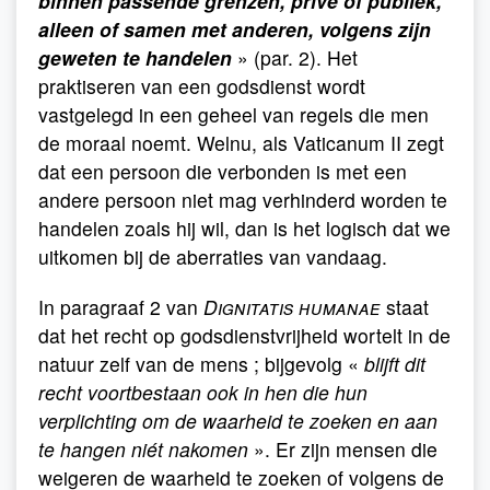
binnen passende grenzen, privé of publiek,
alleen of samen met anderen, volgens zijn
geweten te handelen
» (par. 2). Het
praktiseren van een godsdienst wordt
vastgelegd in een geheel van regels die men
de moraal noemt. Welnu, als Vaticanum II zegt
dat een persoon die verbonden is met een
andere persoon niet mag verhinderd worden te
handelen zoals hij wil, dan is het logisch dat we
uitkomen bij de aberraties van vandaag.
In paragraaf 2 van
Dignitatis humanae
staat
dat het recht op godsdienstvrijheid wortelt in de
natuur zelf van de mens ; bijgevolg «
blijft dit
recht voortbestaan ook in hen die hun
verplichting om de waarheid te zoeken en aan
te hangen niét nakomen
». Er zijn mensen die
weigeren de waarheid te zoeken of volgens de