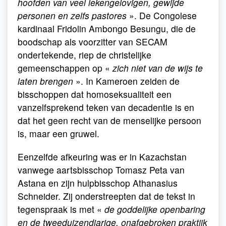
hoofden van veel lekengelovigen, gewijde
personen en zelfs pastores
». De Congolese
kardinaal Fridolin Ambongo Besungu, die de
boodschap als voorzitter van SECAM
ondertekende, riep de christelijke
gemeenschappen op «
zich niet van de wijs te
laten brengen
». In Kameroen zeiden de
bisschoppen dat homoseksualiteit een
vanzelfsprekend teken van decadentie is en
dat het geen recht van de menselijke persoon
is, maar een gruwel.
Eenzelfde afkeuring was er in Kazachstan
vanwege aartsbisschop Tomasz Peta van
Astana en zijn hulpbisschop Athanasius
Schneider. Zij onderstreepten dat de tekst in
tegenspraak is met «
de goddelijke openbaring
en de tweeduizendjarige, onafgebroken praktijk