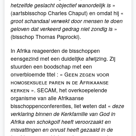
hetzelfde geslacht objectief wanordelijk is
»
(aartsbisschop Charles Chaput) en omdat hij «
groot schandaal verwekt door mensen te doen
geloven dat verkeerd gedrag niet zondig is
»
(bisschop Thomas Paprocki).
In Afrika reageerden de bisschoppen
eensgezind met een duidelijke afwijzing. Zij
stuurden een boodschap met een
onverbloemde titel : «
Geen zegen voor
homoseksuele paren in de Afrikaanse
kerken
». SECAM, het overkoepelende
organisme van alle Afrikaanse
bisschoppenconferenties, liet weten dat «
deze
verklaring binnen de Kerkfamilie van God in
Afrika een schokgolf heeft veroorzaakt en
misvattingen en onrust heeft gezaaid in de