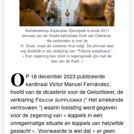
Aartsbisschop Svjatoslav Sjevtsjoek is sinds 2011
primaat van de Grieks-katholieke Kerk van Oekraïne,
die verbonden is met de
H. Stoel, maar de oosterse ritus volgt. De primaat was
erg duidelijk in zijn afwijzing van “ Fiducia supplicans ” :
« Een zegening kan nooit in tegenspraak zijn met de
leer van de Kerk. »
O
P 18 december 2023 publiceerde
kardinaal Victor Manuel Fernández,
hoofd van de dicasterie voor de Geloofsleer, de
verklaring
Fiducia supplicans
(“ Het smekende
vertrouwen ”) waarin toelating werd gegeven
voor de zegening van «
koppels in een
onregelmatige situatie en koppels van hetzelfde
geslacht
». Voorwaarde is wel dat «
er geen