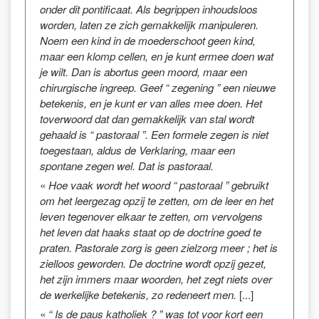
onder dit pontificaat. Als begrippen inhoudsloos
worden, laten ze zich gemakkelijk manipuleren.
Noem een kind in de moederschoot geen kind,
maar een klomp cellen, en je kunt ermee doen wat
je wilt. Dan is abortus geen moord, maar een
chirurgische ingreep. Geef “ zegening ” een nieuwe
betekenis, en je kunt er van alles mee doen. Het
toverwoord dat dan gemakkelijk van stal wordt
gehaald is “ pastoraal ”. Een formele zegen is niet
toegestaan, aldus de Verklaring, maar een
spontane zegen wel. Dat is pastoraal.
«
Hoe vaak wordt het woord “ pastoraal ” gebruikt
om het leergezag opzij te zetten, om de leer en het
leven tegenover elkaar te zetten, om vervolgens
het leven dat haaks staat op de doctrine goed te
praten. Pastorale zorg is geen zielzorg meer ; het is
zielloos geworden. De doctrine wordt opzij gezet,
het zijn immers maar woorden, het zegt niets over
de werkelijke betekenis, zo redeneert men.
[...]
«
“ Is de paus katholiek ? ” was tot voor kort een