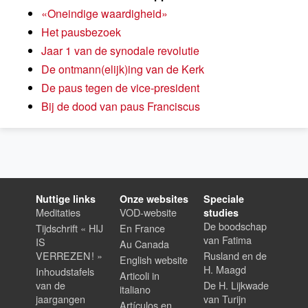
«Oneindige waardigheid»
Het pausbezoek
Jaar 1 van de synodale revolutie
De ontmann(elijk)ing van de Kerk
De paus tegen de vice-president
Bij de dood van paus Franciscus
Nuttige links
Onze websites
Speciale
Meditaties
VOD-website
studies
De boodschap
Tijdschrift « HIJ
En France
van Fatima
IS
Au Canada
VERREZEN ! »
Rusland en de
English website
H. Maagd
Inhoudstafels
Articoli in
van de
De H. Lijkwade
italiano
jaargangen
van Turijn
Artículos en