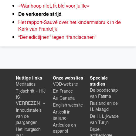
«Wanhoop niet, ik bid voor jullie»
De verkeerde strijd
Het rapport-Sauvé over het kindermisbruik in de
Kerk van Frankrijk
“Benedictijnen” tegen “franciscanen”
Nuttige links
Onze websites
Speciale
Meditaties
VOD-website
studies
De boodschap
Tijdschrift « HIJ
En France
van Fatima
IS
Au Canada
VERREZEN ! »
Rusland en de
English website
H. Maagd
Inhoudstafels
Articoli in
van de
De H. Lijkwade
italiano
jaargangen
van Turijn
Artículos en
Het liturgisch
Bijbel,
español
jaar
archeologie,