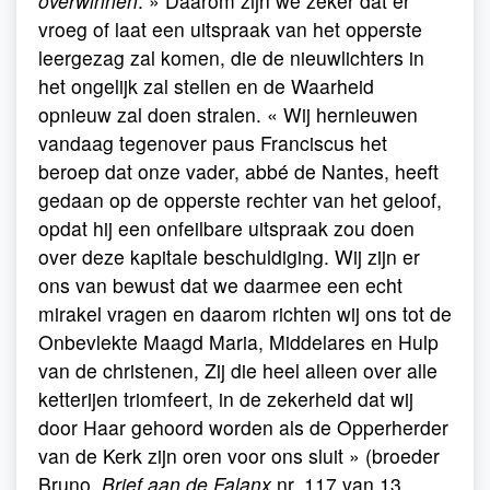
overwinnen
. » Daarom zijn we zeker dat er
vroeg of laat een uitspraak van het opperste
leergezag zal komen, die de nieuwlichters in
het ongelijk zal stellen en de Waarheid
opnieuw zal doen stralen. « Wij hernieuwen
vandaag tegenover paus Franciscus het
beroep dat onze vader, abbé de Nantes, heeft
gedaan op de opperste rechter van het geloof,
opdat hij een onfeilbare uitspraak zou doen
over deze kapitale beschuldiging. Wij zijn er
ons van bewust dat we daarmee een echt
mirakel vragen en daarom richten wij ons tot de
Onbevlekte Maagd Maria, Middelares en Hulp
van de christenen, Zij die heel alleen over alle
ketterijen triomfeert, in de zekerheid dat wij
door Haar gehoord worden als de Opperherder
van de Kerk zijn oren voor ons sluit » (broeder
Bruno,
Brief aan de Falanx
nr. 117 van 13