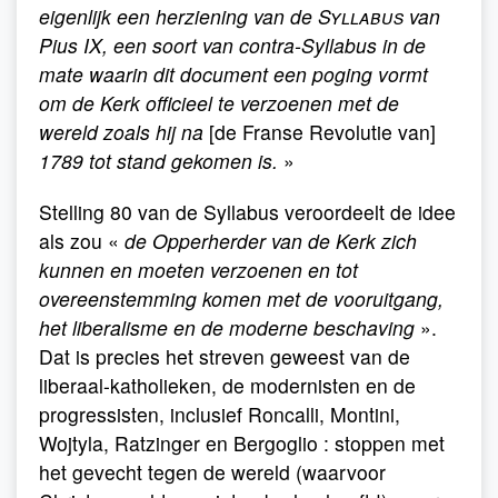
eigenlijk een herziening van de
Syllabus
van
Pius IX, een soort van contra-Syllabus in de
mate waarin dit document een poging vormt
om de Kerk officieel te verzoenen met de
wereld zoals hij na
[de Franse Revolutie van]
1789 tot stand gekomen is.
»
Stelling 80 van de Syllabus veroordeelt de idee
als zou «
de Opperherder van de Kerk zich
kunnen en moeten verzoenen en tot
overeenstemming komen met de vooruitgang,
het liberalisme en de moderne beschaving
».
Dat is precies het streven geweest van de
liberaal-katholieken, de modernisten en de
progressisten, inclusief Roncalli, Montini,
Wojtyla, Ratzinger en Bergoglio : stoppen met
het gevecht tegen de wereld (waarvoor