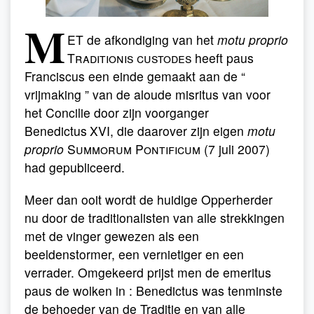
M
ET de afkondiging van het
motu proprio
Tradi­tionis custodes
heeft paus
Franciscus een einde gemaakt aan de “
vrijmaking ” van de aloude misritus van voor
het Concilie door zijn voorganger
Benedictus
XVI, die daarover zijn eigen
motu
proprio
Summorum Pontificum
(7 juli 2007)
had gepubliceerd.
Meer dan ooit wordt de huidige Opperherder
nu door de traditionalisten van alle strekkingen
met de vinger gewezen als een
beeldenstormer, een vernietiger en een
verrader. Omgekeerd prijst men de emeritus
paus de wolken in : Benedictus was tenminste
de behoeder van de Traditie en van alle