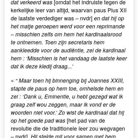
dat verkeerd was
[omdat het indruiste tegen de
kerkelijke leer van altijd, waarvan paus Pius XII
de laatste verdediger was – nvdr]
en dat hij op
het matje geroepen werd voor een reprimande
– misschien zelfs om hem het kardinaalsrood
te ontnemen. Toen zijn secretaris hem
aankleedde voor de audiëntie, zei de kardinaal
hem : ‘Misschien is het vandaag de laatste keer
dat ik deze kledij draag...’
«
“ Maar toen hij binnenging bij Joannes XXIII,
stapte de paus op hem toe, omhelsde hem en
zei : ‘Dank u, Eminentie, u hebt gezegd wat ik
graag zelf wou zeggen, maar ik vond er de
woorden niet voor.’ Zo wist de kardinaal dat hij
op het goede pad was
[het pad van de
revolutie die de traditionele leer zou wegvagen
– nvdr]
. Hij stelde mij voor samen met hem