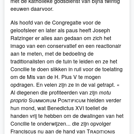
met de katholieke godsdienst van bijna twintig
eeuwen daarvoor.
Als hoofd van de Congregatie voor de
geloofsleer en later als paus heeft Joseph
Ratzinger er alles aan gedaan om zich het
imago van een conservatief en een reactionair
aan te meten, met de bedoeling de
traditionalisten om de tuin te leiden en ze het
Concilie te doen slikken in ruil voor de toelating
om de Mis van de H. Pius V te mogen
opdragen. En velen zijn ze in de val getrapt. «
Al diegenen die profiteerden van zijn
motu
proprio
Summorum Pontificum
hielden verder
hun mond, wat Benedictus XVI toeliet de
handen vrij te hebben om de dwalingen van het
Concilie te onderwijzen... die zijn opvolger
Franciscus nu aan de hand van
Traditionis