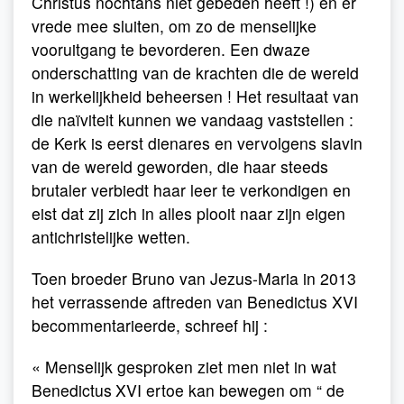
Christus nochtans niet gebeden heeft !) en er
vrede mee sluiten, om zo de menselijke
vooruitgang te bevorderen. Een dwaze
onderschatting van de krachten die de wereld
in werkelijkheid beheersen ! Het resultaat van
die naïviteit kunnen we vandaag vaststellen :
de Kerk is eerst dienares en vervolgens slavin
van de wereld geworden, die haar steeds
brutaler verbiedt haar leer te verkondigen en
eist dat zij zich in alles plooit naar zijn eigen
antichristelijke wetten.
Toen broeder Bruno van Jezus-Maria in 2013
het ­verrassende aftreden van Be­ne­­dictus XVI
becommentarieerde, schreef hij :
« Menselijk gesproken ziet men niet in wat
Benedictus
XVI ertoe kan bewegen om “ de