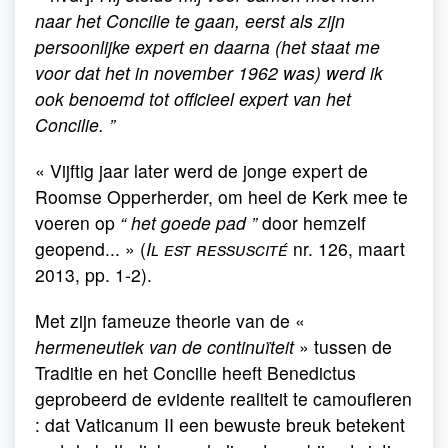
naar het Concilie te gaan, eerst als zijn
persoonlijke expert en daarna (het staat me
voor dat het in november 1962 was) werd ik
ook benoemd tot officieel expert van het
Concilie. ”
« Vijftig jaar later werd de jonge expert de
Roomse Opperherder, om heel de Kerk mee te
voeren op
“ het goede pad ”
door hemzelf
geopend... » (
Il est ressuscité
nr. 126, maart
2013, pp. 1-2).
Met zijn fameuze theorie van de «
hermeneutiek van de continuïteit
» tussen de
Traditie en het Concilie heeft Benedictus
geprobeerd de evidente realiteit te camoufleren
: dat Vaticanum II een bewuste breuk betekent