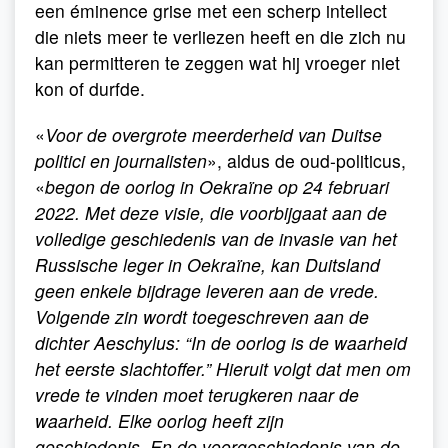
een éminence grise met een scherp intellect
die niets meer te verliezen heeft en die zich nu
kan permitteren te zeggen wat hij vroeger niet
kon of durfde.
«
Voor de overgrote meerderheid van Duitse
politici en journalisten
», aldus de oud-politicus,
«
begon de oorlog in Oekraïne op 24 februari
2022. Met deze visie, die voorbijgaat aan de
volledige geschiedenis van de invasie van het
Russische leger in Oekraïne, kan Duitsland
geen enkele bijdrage leveren aan de vrede.
Volgende zin wordt toegeschreven aan de
dichter Aeschylus: “In de oorlog is de waarheid
het eerste slachtoffer.” Hieruit volgt dat men om
vrede te vinden moet terugkeren naar de
waarheid. Elke oorlog heeft zijn
geschiedenis. En de voorgeschiedenis van de