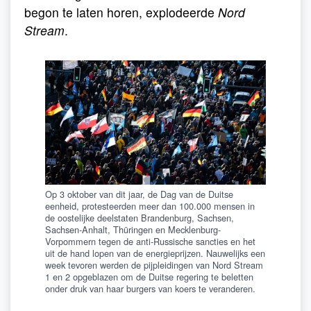
begon te laten horen, explodeerde
Nord
Stream
.
Op 3 oktober van dit jaar, de Dag van de Duitse
eenheid, protesteerden meer dan 100.000 mensen in
de oostelijke deelstaten Brandenburg, Sachsen,
Sachsen-Anhalt, Thüringen en Mecklenburg-
Vorpommern tegen de anti-Russische sancties en het
uit de hand lopen van de energieprijzen. Nauwelijks een
week tevoren werden de pijpleidingen van Nord Stream
1 en 2 opgeblazen om de Duitse regering te beletten
onder druk van haar burgers van koers te veranderen.