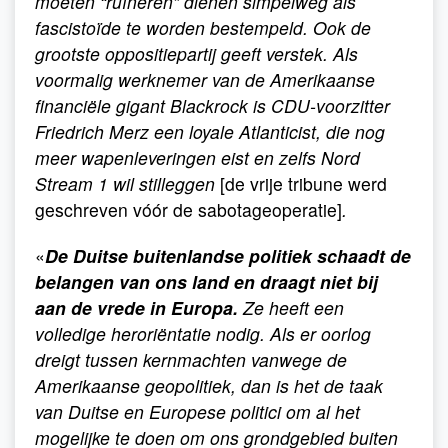
moeten “ruïneren” dienen simpelweg als
fascistoïde te worden bestempeld. Ook de
grootste oppositiepartij geeft verstek. Als
voormalig werknemer van de Amerikaanse
financiële gigant Blackrock is CDU-voorzitter
Friedrich Merz een loyale Atlanticist, die nog
meer wapenleveringen eist en zelfs Nord
Stream 1 wil stilleggen
[de vrije tribune werd
geschreven vóór de sabotageoperatie]
.
«
De Duitse buitenlandse politiek schaadt de
belangen van ons land en draagt ​​niet bij
aan de vrede in Europa.
Ze heeft een
volledige heroriëntatie nodig. Als er oorlog
dreigt tussen kernmachten vanwege de
Amerikaanse geopolitiek, dan is het de taak
van Duitse en Europese politici om al het
mogelijke te doen om ons grondgebied buiten