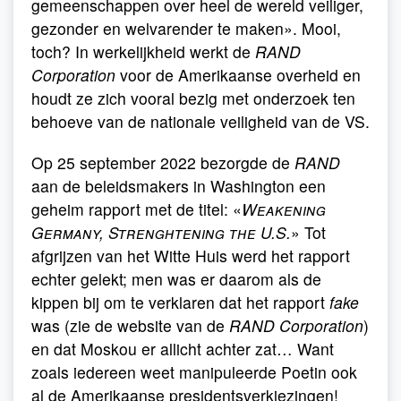
gemeenschappen over heel de wereld veiliger,
gezonder en welvarender te maken». Mooi,
toch? In werkelijkheid werkt de
RAND
Corporation
voor de Amerikaanse overheid en
houdt ze zich vooral bezig met onderzoek ten
behoeve van de nationale veiligheid van de VS.
Op 25 september 2022 bezorgde de
RAND
aan de beleidsmakers in Washington een
geheim rapport met de titel: «
Weakening
Germany, Strenghtening the U.S.
» Tot
afgrijzen van het Witte Huis werd het rapport
echter gelekt; men was er daarom als de
kippen bij om te verklaren dat het rapport
fake
was (zie de website van de
RAND Corporation
)
en dat Moskou er allicht achter zat… Want
zoals iedereen weet manipuleerde Poetin ook
al de Amerikaanse presidentsverkiezingen!