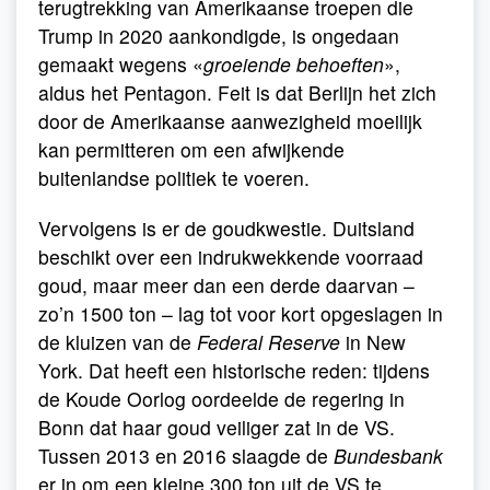
terugtrekking van Amerikaanse troepen die
Trump in 2020 aankondigde, is ongedaan
gemaakt wegens «
groeiende behoeften
»,
aldus het Pentagon. Feit is dat Berlijn het zich
door de Amerikaanse aanwezigheid moeilijk
kan permitteren om een afwijkende
buitenlandse politiek te voeren.
Vervolgens is er de goudkwestie. Duitsland
beschikt over een indrukwekkende voorraad
goud, maar meer dan een derde daarvan –
zo’n 1500 ton – lag tot voor kort opgeslagen in
de kluizen van de
Federal Reserve
in New
York. Dat heeft een historische reden: tijdens
de Koude Oorlog oordeelde de regering in
Bonn dat haar goud veiliger zat in de VS.
Tussen 2013 en 2016 slaagde de
Bundesbank
er in om een kleine 300 ton uit de VS te