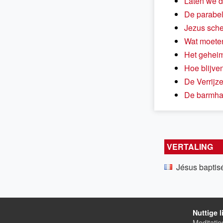
Laten we d
De parabel
Jezus sche
Wat moeten
Het geheim
Hoe blijve
De Verrijze
De barmhar
VERTALING
Jésus baptis
Nuttige l
Meditatie