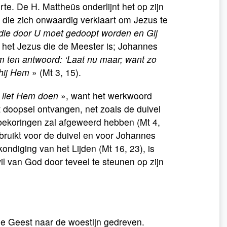
e. De H. Mattheüs onderlijnt het op zijn
 die zich onwaardig verklaart om Jezus te
 die door U moet gedoopt worden en Gij
s het Jezus die de Meester is; Johannes
 ten antwoord: ‘Laat nu maar; want zo
 hij Hem
» (Mt 3, 15).
j liet Hem doen
», want het werkwoord
et doopsel ontvangen, net zoals de duivel
 bekoringen zal afgeweerd hebben (Mt 4,
ebruikt voor de duivel en voor Johannes
ondiging van het Lijden (Mt 16, 23), is
il van God door teveel te steunen op zijn
de Geest naar de woestijn gedreven.