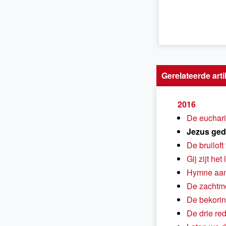
Gerelateerde arti
2016
De euchari
Jezus ged
De bruiloft
Gij zijt he
Hymne aan 
De zachtmo
De bekorin
De drie re