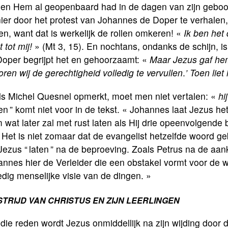
en Hem al geopenbaard had in de dagen van zijn geboort
er door het protest van Johannes de Doper te verhalen,
n, want dat is werkelijk de rollen omkeren! «
Ik ben het
 tot mij!
» (Mt 3, 15). En nochtans, ondanks de schijn, i
Doper begrijpt het en gehoorzaamt: «
Maar Jezus gaf hem
ren wij de gerechtigheid volledig te vervullen
.
’ Toen liet
ls Michel Quesnel opmerkt, moet men niet vertalen: «
hi
en ” komt niet voor in de tekst. « Johannes laat Jezus h
wat later zal met rust laten als Hij drie opeenvolgende
 Het is niet zomaar dat de evangelist hetzelfde woord g
Jezus “ laten ” na de beproeving. Zoals Petrus na de aank
nnes hier de Verleider die een obstakel vormt voor de w
edig menselijke visie van de dingen. »
STRIJD VAN CHRISTUS EN ZIJN LEERLINGEN
ie reden wordt Jezus onmiddellijk na zijn wijding door 