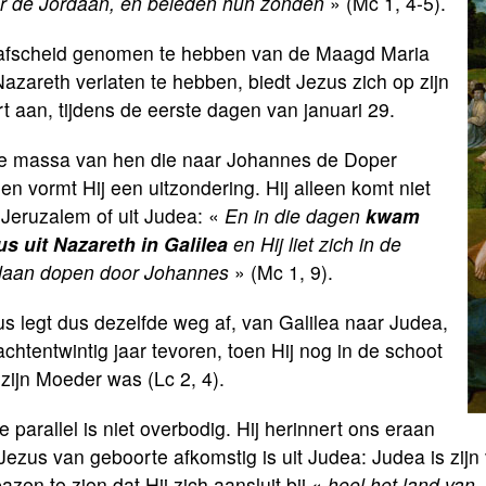
ier de Jordaan, en beleden hun zonden
» (Mc 1, 4-5).
afscheid genomen te hebben van de Maagd Maria
azareth verlaten te hebben, biedt Jezus zich op zijn
t aan, tijdens de eerste dagen van januari 29.
de massa van hen die naar Johannes de Doper
n vormt Hij een uitzondering. Hij alleen komt niet
 Jeruzalem of uit Judea: «
En in die dagen
kwam
us uit Nazareth in Galilea
en Hij liet zich in de
daan dopen door Johannes
» (Mc 1, 9).
s legt dus dezelfde weg af, van Galilea naar Judea,
achtentwintig jaar tevoren, toen Hij nog in de schoot
zijn Moeder was (Lc 2, 4).
 parallel is niet overbodig. Hij herinnert ons eraan
Jezus van geboorte afkomstig is uit Judea: Judea is zij
azen te zien dat Hij zich aansluit bij «
heel het land van