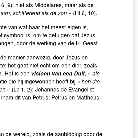
6, 9); niet als Middelares, maar als de
aan, schitterend als de zon
» (Hl 6, 10).
nte van wat haar het meest eigen is,
et symbool is, om te getuigen dat Jezus
angen, door de werking van de H. Geest.
alde manier aanwezig, door Jezus en
: het gaat niet echt om een dier, zoals
a. Het is een
visioen van een Duif
, «
als
atie die hij ingewonnen heeft bij «
hen die
ren
» (Lc 1, 2): Johannes de Evangelist
 vernam dit van Petrus; Petrus en Mattheüs
aan de wereld, zoals de aanbidding door de