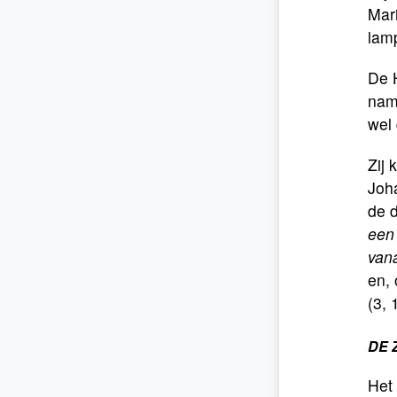
Mari
lamp
De H
name
wel
Zij 
Joha
de d
een 
van
en, 
(3, 
DE 
Het 