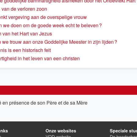
e goddelijke barmhartigheid afsmeken door het Onbevlekt Hart
 van de verloren zoon
nkt vergeving aan de overspelige vrouw
 we doen om de goede week echt te beleven ?
 van het Hart van Jezus
n we trouw aan onze Goddelijke Meester in zijn lijden ?
nis is een historisch feit
tigheid in het leven van een christen
é en présence de son Père et de sa Mère
inks
Onze websites
Speciale stu
s
VOD-website
De boodscha