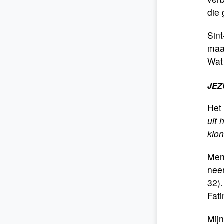
die
Sin
maar
Wat 
JEZ
Het 
uit
klon
Men
neer
32).
Fati
Mijn