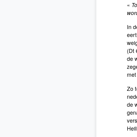
«
To
wor
In d
eert
weig
(Dt 
de w
zege
met 
Zo t
nede
de w
gena
vers
Heil