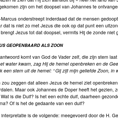
 gekomen zijn om het doopsel van Johannes te ontvang
t-Marcus onderstreept inderdaad dat de mensen gedoop
 dat is niet zo met Jezus die ook op dat punt een uitzo
brengt Jezus tot dat doopsel, vermits Hij de zonde niet
US GEOPENBAARD ALS ZOON
antwoord komt van God de Vader zelf, die zijn stem laat
 het water kwam, zag Hij de hemel openbreken en de Gees
k een stem uit de hemel: “ Gij zijt mijn geliefde Zoon, in 
 zou zeggen dat alleen Jezus de hemel ziet openbreken 
dalen. Maar ook Johannes de Doper heeft het gezien, zoa
 Wat is die Duif? Is het een echte duif, daarheen gezon
ma? Of is het de gedaante van een duif?
 interpretatie is de volgende: meegevoerd door de H. Ge