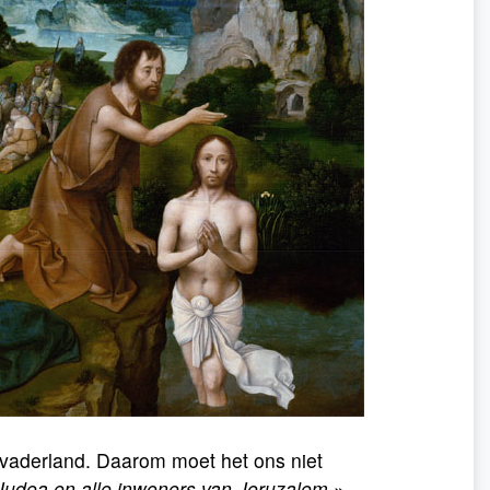
n vaderland. Daarom moet het ons niet
 Judea en alle inwoners van Jeruzalem
»