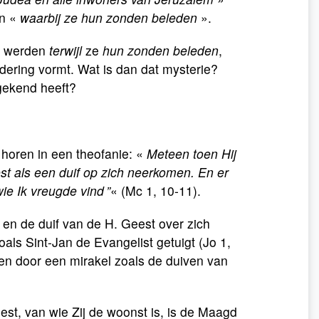
en «
waarbij ze hun zonden beleden
».
t werden
terwijl
ze
hun zonden beleden
,
ndering vormt. Wat is dan dat mysterie?
 gekend heeft?
 horen in een theofanie: «
Meteen toen Hij
t als een duif op zich neerkomen. En er
wie Ik vreugde vind ”
« (Mc 1, 10-11).
en de duif van de H. Geest over zich
ls Sint-Jan de Evangelist getuigt (Jo 1,
den door een mirakel zoals de duiven van
est, van wie Zij de woonst is, is de Maagd