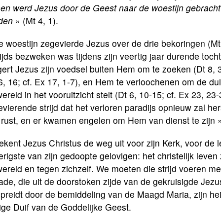
en werd Jezus door de Geest naar de woestijn gebracht 
den
» (Mt 4, 1).
e woestijn zegevierde Jezus over de drie bekoringen (Mt 
ijds bezweken was tijdens zijn veertig jaar durende toch
ert Jezus zijn voedsel buiten Hem om te zoeken (Dt 8, 3; 
6, 16; cf. Ex 17, 1-7), en Hem te verloochenen om de du
ereld in het vooruitzicht stelt (Dt 6, 10-15; cf. Ex 23, 2
vierende strijd dat het verloren paradijs opnieuw zal he
rust, en er kwamen engelen om Hem van dienst te zijn »
ekent Jezus Christus de weg uit voor zijn Kerk, voor de
rigste van zijn gedoopte gelovigen: het christelijk leven 
ereld en tegen zichzelf. We moeten die strijd voeren me
de, die uit de doorstoken zijde van de gekruisigde Jezus
preidt door de bemiddeling van de Maagd Maria, zijn hei
ige Duif van de Goddelijke Geest.