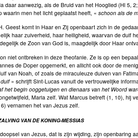
a daar aanwezig, als de Bruid van het Hooglied (Hl 5, 2; 
 waarin men het licht geplaatst heeft, «
schoon als de m
. Geest komt in Haar en Zij openbaart zich in de gedaa
lijk haar zuiverheid, haar heiligheid, waarvan de duif h
 degelijk de Zoon van God is, maagdelijk door Haar ontv
kon niet ontbreken in deze theofanie. Ze is op een bepa
nnes de Doper opgemerkt, en allicht ook door de menigte
uif van Noah, of zoals de miraculeuze duiven van Fatim
duif
» schrijft Sint-Lucas vanuit de vertrouwelijke inform
af het begin ooggetuigen en dienaars van het Woord wa
ongetwijfeld, Maria zelf. Wat Marcus betreft (1, 10), hij
16) vernamen het van Jezus zelf.
ZALVING VAN DE KONING-MESSIAS
doopsel van Jezus, dat is zijn wijding, zijn openbaring 