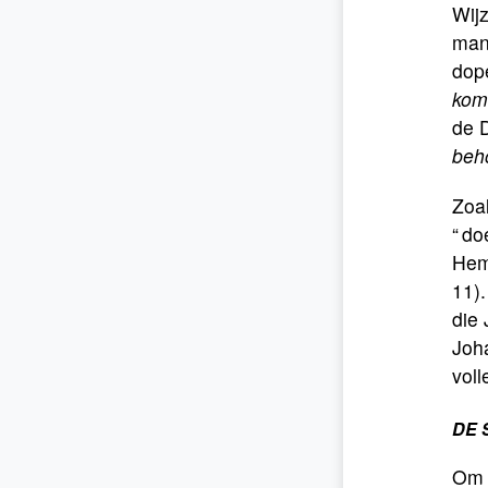
Wijz
mani
dope
komt
de 
beho
Zoa
“ do
Hem 
11).
die 
Joha
voll
DE 
Om d