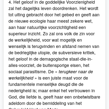
4. Het geloof in de goddelijke Voorzienigheid
zal het dagelijks leven doordrenken. Het wordt
tot uiting gebracht door het gebed en geeft aan
de nieuwe ecologie haar meest zekere wet,
aan haar natuurlijke voorzichtigheid een
superieur inzicht. Zo zal ons volk de zin voor
de werkelijkheid, voor wat mogelijk en
wenselijk is terugvinden en afstand nemen van
de bedrieglijke utopie, de subversieve kritiek,
het geloof in de demagogische staat-die-in-
alles-voorziet, de buitensporige eisen, het
sociaal parasitisme. De «
terugkeer naar de
werkelijkheid
» is een juiste maat voor de
fundamentele menselijke deugd die de
nederigheid is; maar enkel het vertrouwen in
God, die liefde is, geeft haar een onbetwistbare
adeldom door de bemiddeling van het