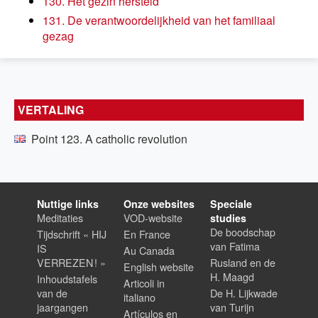
130. Het gezin hersteld
131. De verantwoordelijkheid van het familiaal
gezag
VERTALING
Point 123. A catholic revolution
Nuttige links
Onze websites
Speciale
Meditaties
VOD-website
studies
De boodschap
Tijdschrift « HIJ
En France
van Fatima
IS
Au Canada
VERREZEN ! »
Rusland en de
English website
H. Maagd
Inhoudstafels
Articoli in
van de
De H. Lijkwade
italiano
jaargangen
van Turijn
Artículos en