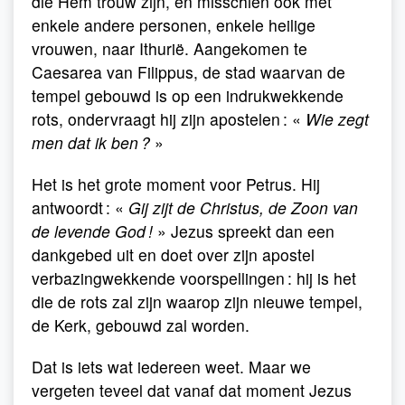
die Hem trouw zijn, en misschien ook met
enkele andere personen, enkele heilige
vrouwen, naar Ithurië. Aangekomen te
Caesarea van Filippus, de stad waarvan de
tempel gebouwd is op een indrukwekkende
rots, ondervraagt hij zijn apostelen : «
Wie zegt
men dat ik ben ?
»
Het is het grote moment voor Petrus. Hij
antwoordt : «
Gij zijt de Christus, de Zoon van
de levende God !
» Jezus spreekt dan een
dankgebed uit en doet over zijn apostel
verbazingwekkende voorspellingen : hij is het
die de rots zal zijn waarop zijn nieuwe tempel,
de Kerk, gebouwd zal worden.
Dat is iets wat iedereen weet. Maar we
vergeten teveel dat vanaf dat moment Jezus