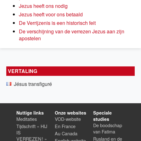
Jezus heeft ons nodig
Jezus heeft voor ons betaald
De Verrijzenis is een historisch feit
De verschijning van de verrezen Jezus aan zijn
apostelen
VERTALING
Jésus transfiguré
Nuttige links
Onze websites
Speciale
Meditaties
VOD-website
studies
De boodschap
Tijdschrift « HIJ
En France
van Fatima
IS
Au Canada
VERREZEN ! »
Rusland en de
English website