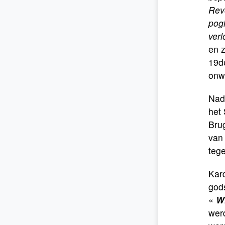
Revo
pog
verl
en z
19d
onw
Nad
het
Brug
van 
tege
Kard
gods
«
Wi
werd