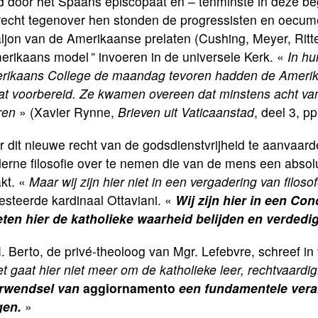
d door het Spaans episcopaat en – tenminste in deze beg
recht tegenover hen stonden de progressisten en oecume
ljon van de Amerikaanse prelaten (Cushing, Meyer, Ritter
erikaans model ” invoeren in de universele Kerk. «
In hu
rikaans College de maandag tevoren hadden de Amerika
at voorbereid. Ze kwamen overeen dat minstens acht van
ren
» (Xavier Rynne,
Brieven uit Vaticaanstad
, deel 3, pp
 dit nieuwe recht van de godsdienstvrijheid te aanvaar
erne filosofie over te nemen die van de mens een absolu
kt. «
Maar wij zijn hier niet in een vergadering van filoso
esteerde kardinaal Ottaviani. «
Wij zijn hier in een Con
ten hier de katholieke waarheid belijden en verdedi
. Berto, de privé-theoloog van Mgr. Lefebvre, schreef i
t gaat hier niet meer om de katholieke leer, rechtvaardigh
rwendsel van
aggiornamento
een fundamentele vera
gen.
»