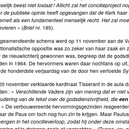
elijk beest niet loslaat ! Allicht zal het concilieprojec
 de publieke opinie heeft opgevangen dat de Kerk haar re
melt als een fundamenteel menselijk recht. Het zal moei
evieren
» (
Brief
nr. 185).
 geamendeerde schema werd op 11 november aan de Va
itionalistische oppositie was zo zeker van haar zaak en z
r de nieuwlichterij gewonnen was, begreep dat de godsdi
den in 1964. De hervormers waren daar nochtans op uit
 de honderdste verjaardag van de door hen verfoeide
Sy
20 november verklaarde kardinaal Tisserant in de aula
den : «
Verschillende Vaders zijn van mening dat er niet 
udering van de tekst over de godsdienstvrijheid, die
een
» De verbouwereerde hervormingsgezinden reageerden
aar de Paus om toch nog hun zin te krijgen. Maar Paulu
engen in het concilieverloop, zodat hij onder deze omst
ming af te dwingen zoals zij verzochten
» (Rynne,
op. ci