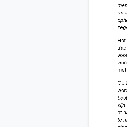
mens
maar
ophe
zeg
Het
trad
voo
wor
met
Op 
wor
best
zijn.
af n
te m
stem