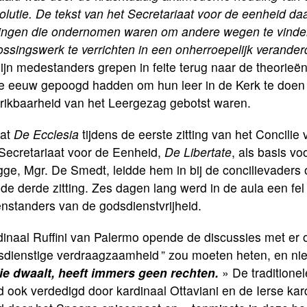
lutie. De tekst van het Secretariaat voor de eenheid daa
ingen die ondernomen waren om andere wegen te vinden d
ossingswerk te verrichten in een onherroepelijk verande
ijn medestanders grepen in feite terug naar de theorieën
e eeuw gepoogd hadden om hun leer in de Kerk te doen
rikbaarheid van het Leergezag gebotst waren.
at
De Ecclesia
tijdens de eerste zitting van het Concilie
 Secretariaat voor de Eenheid,
De Libertate
, als basis v
ge, Mgr. De Smedt, leidde hem in bij de concilievaders
de derde zitting. Zes dagen lang werd in de aula een fe
nstanders van de godsdienstvrijheid.
inaal Ruffini van Palermo opende de discussies met er op
dienstige verdraagzaamheid ” zou moeten heten, en niet “
e dwaalt, heeft immers geen rechten.
» De traditionel
 ook verdedigd door kardinaal Ottaviani en de Ierse ka