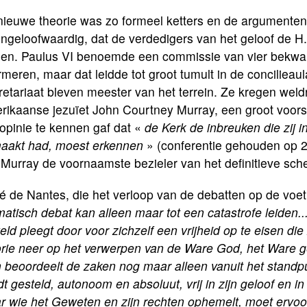
nieuwe theorie was zo formeel ketters en de argumente
ongeloofwaardig, dat de verdedigers van het geloof de 
en. Paulus VI benoemde een commissie van vier bekwa
rmeren, maar dat leidde tot groot tumult in de concilieau
etariaat bleven meester van het terrein. Ze kregen weld
ikaanse jezuïet John Courtney Murray, een groot voorst
 opinie te kennen gaf dat «
de Kerk de inbreuken die zij i
aakt had, moest erkennen
» (conferentie gehouden op 2
 Murray de voornaamste bezieler van het definitieve sc
 de Nantes, die het verloop van de debatten op de voet
atisch debat kan alleen maar tot een catastrofe leiden
ld pleegt door voor zichzelf een vrijheid op te eisen di
orie neer op het verwerpen van de Ware God, het Ware g
 beoordeelt de zaken nog maar alleen vanuit het standpu
t gesteld, autonoom en absoluut, vrij in zijn geloof en 
 wie het Geweten en zijn rechten ophemelt, moet ervoor