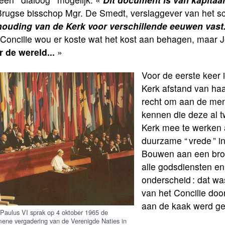
Brugse bisschop Mgr. De Smedt, verslaggever van het 
houding van de Kerk voor verschillende eeuwen vast.
 Concilie wou er koste wat het kost aan behagen, maar 
r de wereld...
»
Voor de eerste keer 
Kerk afstand van ha
recht om aan de mens
kennen die deze al 
Kerk mee te werken 
duurzame “ vrede ” in
Bouwen aan een broe
alle godsdiensten en
onderscheid : dat wa
van het Concilie doo
aan de kaak werd ges
Paulus VI sprak op 4 oktober 1965 de
ene vergadering van de Verenigde Naties in