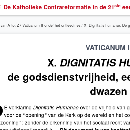
ste
De Katholieke Contrareformatie
in de 21
ee
 van A tot Z
/
Vaticanum II onder het ontleedmes
/ X. Dignitatis humanæ: De g
VATICANUM I
X.
DIGNITATIS 
de godsdienstvrijheid, e
dwazen
D
E verklaring
Dignitatis Humanae
over de vrijheid van 
voor de “ opening ” van de Kerk op de wereld en het co
rzoening ” : zonder de erkenning van het sociaal recht v
een “ dialoog ” mogelijk. «
Dit document is van kapitaa