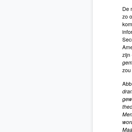
De 
zo 
kom
info
Secr
Amer
zijn
gem
zou
Abbé
dram
gewe
the
Men
word
Maar