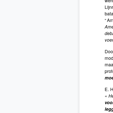
wer
Lijn
bata
“ Am
Ame
deb
voe
Door
mod
maa
prot
moe
E. H
«
He
voo
leg