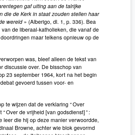
rentegen gaf uiting aan de talrijke
ie de Kerk in staat zouden stellen haar
rde wereld
» (Alberigo, dl. 1, p. 336). Bea
 van de liberaal-katholieken, die vanaf de
 doordringen maar telkens opnieuw op de
 verworpen was, bleef alleen de tekst van
oor discussie over. De bisschop van
 op 23 september 1964, kort na het begin
l debat gevoerd tussen voor- en
 te wijzen dat de verklaring “ Over
 Over de vrijheid [van godsdienst] ” :
e leer die hij op deze manier verwoordde,
rdinaal Browne, achter wie blok gevormd