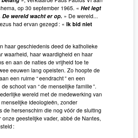
schema, op 30 september 1965. «
Het legt
 De wereld wacht er op.
» De wereld...
Jezus had ervan gezegd : «
Ik bid niet
in haar geschiedenis deed de katholieke
ar waarheid, haar waardigheid en haar
 en aan de naties de vrijheid toe te
twee eeuwen lang opeisten. Zo hoopte de
aan een ruime “ eendracht ” en een
 de schoot van “ de menselijke familie ”.
derlijke wereld met de medewerking van
 menselijke ideologieën, zonder
s de hersenschim die nog vóór de sluiting
r onze geestelijke vader, abbé de Nantes,
teld :