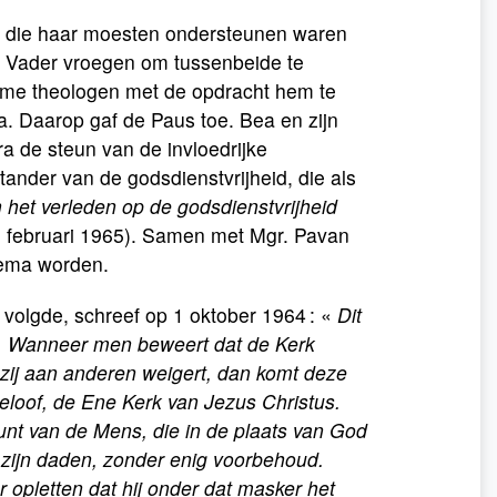
n die haar moesten ondersteunen waren
H. Vader vroegen om tussenbeide te
me theologen met de opdracht hem te
la. Daarop gaf de Paus toe. Bea en zijn
ra de steun van de invloedrijke
ander van de godsdienstvrijheid, die als
n het verleden op de godsdienstvrijheid
 februari 1965). Samen met Mgr. Pavan
hema worden.
 volgde, schreef op 1 oktober 1964 : «
Dit
... Wanneer men beweert dat de Kerk
e zij aan anderen weigert, dan komt deze
eloof, de Ene Kerk van Jezus Christus.
nt van de Mens, die in de plaats van God
in zijn daden, zonder enig voorbehoud.
 opletten dat hij onder dat masker het