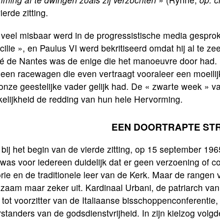
ierde zitting.
 veel misbaar werd in de progressistische media gespro
ilie », en Paulus VI werd bekritiseerd omdat hij al te 
é de Nantes was de enige die het manoeuvre door had. 
 een racewagen die even vertraagt vooraleer een moeili
onze geestelijke vader gelijk had. De « zwarte week » v
kelijkheid de redding van hun hele Hervorming.
EEN DOORTRAPTE STR
bij het begin van de vierde zitting, op 15 september 196
 was voor iedereen duidelijk dat er geen verzoening of
rie en de traditionele leer van de Kerk. Maar de rangen 
zaam maar zeker uit. Kardinaal Urbani, de patriarch va
tot voorzitter van de Italiaanse bisschoppenconferentie
standers van de godsdienstvrijheid. In zijn kielzog vol