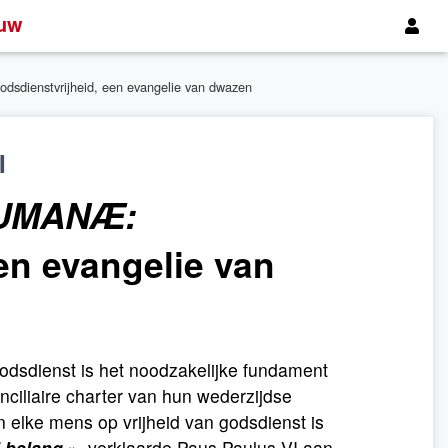
uw
odsdienstvrijheid, een evangelie van dwazen
I
HUMANÆ:
en evangelie van
godsdienst is het noodzakelijke fundament
nciliaire charter van hun wederzijdse
an elke mens op vrijheid van godsdienst is
l belang
», verklaarde Paus Paulus VI aan