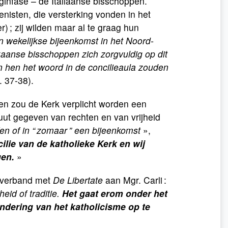
infase – de Italiaanse bisschoppen.
nisten, die versterking vonden in het
) ; zij wilden maar al te graag hun
n wekelijkse bijeenkomst in het Noord-
anse bisschoppen zich zorgvuldig op dit
 hen het woord in de concilieaula zouden
. 37-38).
den zou de Kerk verplicht worden een
ut gegeven van rechten en van vrijheid
fen of in “ zomaar ” een bijeenkomst
»,
cilie van de katholieke Kerk en wij
gen.
»
n verband met
De Libertate
aan Mgr. Carli :
eid of traditie.
Het gaat erom onder het
ndering van het katholicisme op te