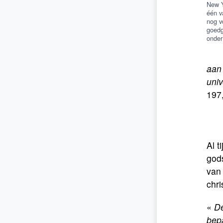
New Y
één v
nog v
goedg
onder
aan 
univ
197,
Al 
gods
van
chri
«
De
bep