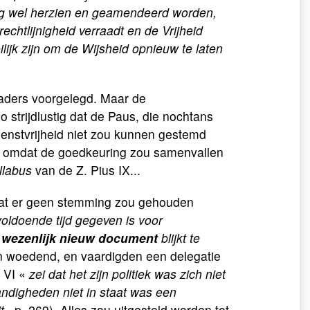
t nog wel herzien en geamendeerd worden,
chtlijnigheid verraadt en de Vrijheid
lijk zijn om de Wijsheid opnieuw te laten
ders voorgelegd. Maar de
o strijdlustig dat de Paus, die nochtans
enstvrijheid niet zou kunnen gestemd
, omdat de goedkeuring zou samenvallen
llabus
van de Z. Pius IX...
 dat er geen stemming zou gehouden
voldoende tijd gegeven is voor
 wezenlijk nieuw document
blijkt te
 woedend, en vaardigden een delegatie
s VI «
zei dat het zijn politiek was zich niet
andigheden niet in staat was een
t.
, p. 269). Alles zou uitgesteld worden tot