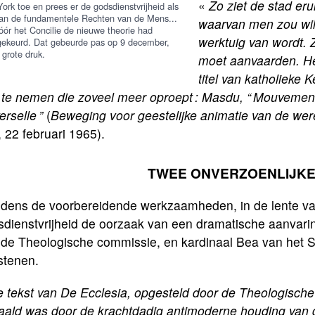
«
Zo ziet de stad er
ork toe en prees er de godsdienstvrijheid als
an de fundamentele Rechten van de Mens...
waarvan men zou wil
óór het Concilie de nieuwe theorie had
werktuig van wordt. Z
ekeurd. Dat gebeurde pas op 9 december,
 grote druk.
moet aanvaarden. He
titel van katholieke 
te nemen die zoveel meer oproept : Masdu, “ Mouvement 
erselle ”
(
Beweging voor geestelijke animatie van de we
 22 februari 1965).
TWEE ONVERZOENLIJK
tijdens de voorbereidende werkzaamheden, in de lente v
dienstvrijheid de oorzaak van een dramatische aanvaring
 de Theologische commissie, en kardinaal Bea van het S
stenen.
 tekst van De Ecclesia, opgesteld door de Theologische
aald was door de krachtdadig antimoderne houding van d