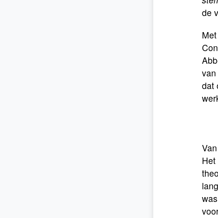
de v
Met
Conc
Abb
van
dat 
wer
Van 
Het
theo
lang
was 
voor