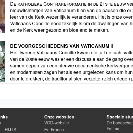
De katholieke Contrareformatie in de 21ste eeuw
ver
nieuwlichterijen van Vaticanum II en van de pausen die e
leer van de Kerk wezenlijk te veranderen. Het is onze ove
Vaticaans Concilie noodzakelijk is om de dwalingen van 
en de Kerk weer gezond en bloeiend te maken.
DE VOORGESCHIEDENIS VAN VATICANUM II
Het Tweede Vaticaans Concilie kwam niet uit de lucht vallen
van de 20ste eeuw was er een discussie aan de gang over 
samenroepen van een nieuwe oecumenische kerkvergader
en modernisten zagen het als een uitgelezen kans om hun 
door te drukken, de traditionalisten verzetten zich ertegen
inks
Onze websites
Speciale stu
s
VOD-website
De boodscha
Fatima
t « HIJ IS
En France