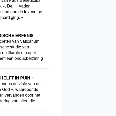
n van Paus Benedictus
k ». De H. Vader
en had aan de levendige
paard ging. »
GISCHE ERFENIS
ecreten van Vaticanum II
tische studie van
 de liturgie die op 4
eft een ondubbelzinnig
HELFT IN PUIN »
uenens de visie van de
an God », waardoor de
en vervangen door het
dering van allen die