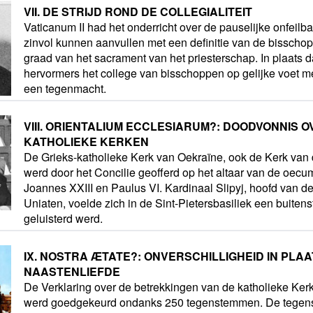
VII. DE STRIJD ROND DE COLLEGIALITEIT
Vaticanum II had het onderricht over de pauselijke onfeilb
zinvol kunnen aanvullen met een definitie van de bisschop
graad van het sacrament van het priesterschap. In plaats 
hervormers het college van bisschoppen op gelijke voet me
een tegenmacht.
VIII. ORIENTALIUM ECCLESIARUM?: DOODVONNIS 
KATHOLIEKE KERKEN
De Grieks-katholieke Kerk van Oekraïne, ook de Kerk va
werd door het Concilie geofferd op het altaar van de oecu
Joannes XXIII en Paulus VI. Kardinaal Slipyj, hoofd van de
Uniaten, voelde zich in de Sint-Pietersbasiliek een buiten
geluisterd werd.
IX. NOSTRA ÆTATE?: ONVERSCHILLIGHEID IN PLA
NAASTENLIEFDE
De Verklaring over de betrekkingen van de katholieke Kerk
werd goedgekeurd ondanks 250 tegenstemmen. De tegens