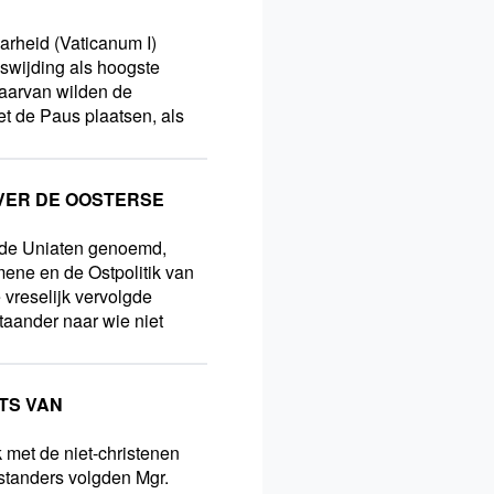
aarheid (Vaticanum I)
swijding als hoogste
daarvan wilden de
t de Paus plaatsen, als
OVER DE OOSTERSE
n de Uniaten genoemd,
mene en de Ostpolitik van
 vreselijk vervolgde
staander naar wie niet
ATS VAN
 met de niet-christenen
tanders volgden Mgr.