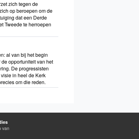
zet zich tegen de
r zich op beroepen om de
rtuiging dat een Derde
het Tweede te herroepen
: al van bij het begin
de opportuniteit van het
ing. De progressisten
visie in heel de Kerk
 precies om die reden.
dies
p van