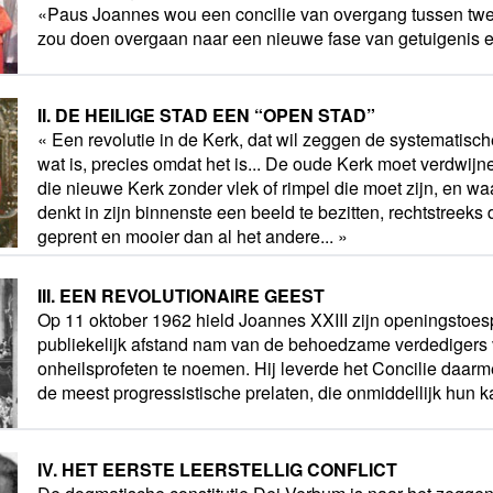
«Paus Joannes wou een concilie van overgang tussen twee
zou doen overgaan naar een nieuwe fase van getuigenis e
II. DE HEILIGE STAD EEN “OPEN STAD”
« Een revolutie in de Kerk, dat wil zeggen de systematisch
wat is, precies omdat het is... De oude Kerk moet verdwij
die nieuwe Kerk zonder vlek of rimpel die moet zijn, en wa
denkt in zijn binnenste een beeld te bezitten, rechtstreeks 
geprent en mooier dan al het andere... »
III. EEN REVOLUTIONAIRE GEEST
Op 11 oktober 1962 hield Joannes XXIII zijn openingstoesp
publiekelijk afstand nam van de behoedzame verdedigers 
onheilsprofeten te noemen. Hij leverde het Concilie daarm
de meest progressistische prelaten, die onmiddellijk hun 
IV. HET EERSTE LEERSTELLIG CONFLICT