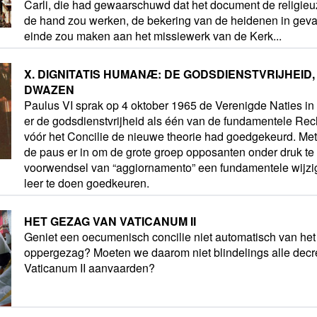
Carli, die had gewaarschuwd dat het document de religieuz
de hand zou werken, de bekering van de heidenen in gev
einde zou maken aan het missiewerk van de Kerk...
X. DIGNITATIS HUMANÆ: DE GODSDIENSTVRIJHEID
DWAZEN
Paulus VI sprak op 4 oktober 1965 de Verenigde Naties in
er de godsdienstvrijheid als één van de fundamentele Rec
vóór het Concilie de nieuwe theorie had goedgekeurd. Me
de paus er in om de grote groep opposanten onder druk te 
voorwendsel van “aggiornamento” een fundamentele wijzig
leer te doen goedkeuren.
HET GEZAG VAN VATICANUM II
Geniet een oecumenisch concilie niet automatisch van het 
oppergezag? Moeten we daarom niet blindelings alle decr
Vaticanum II aanvaarden?