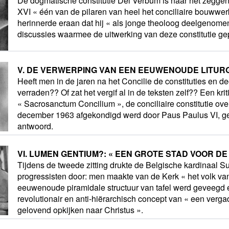
De dogmatische constitutie Dei Verbum is naar het zegge
XVI « één van de pilaren van heel het conciliaire bouwwer
herinnerde eraan dat hij « als jonge theoloog deelgenom
discussies waarmee de uitwerking van deze constitutie ge
V. DE VERWERPING VAN EEN EEUWENOUDE LITUR
Heeft men in de jaren na het Concilie de constituties en d
verraden?? Of zat het vergif al in de teksten zelf?? Een kri
« Sacrosanctum Concilium », de conciliaire constitutie over
december 1963 afgekondigd werd door Paus Paulus VI, ge
antwoord.
VI. LUMEN GENTIUM?: « EEN GROTE STAD VOOR DE 
Tijdens de tweede zitting drukte de Belgische kardinaal S
progressisten door: men maakte van de Kerk « het volk v
eeuwenoude piramidale structuur van tafel werd geveegd 
revolutionair en anti-hiërarchisch concept van « een verga
gelovend opkijken naar Christus ».