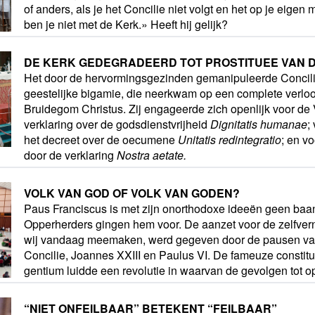
of anders, als je het Concilie niet volgt en het op je eigen 
ben je niet met de Kerk.» Heeft hij gelijk?
DE KERK GEDEGRADEERD TOT PROSTITUEE VAN 
Het door de hervormingsgezinden gemanipuleerde Concili
geestelijke bigamie, die neerkwam op een complete verlo
Bruidegom Christus. Zij engageerde zich openlijk voor de V
verklaring over de godsdienstvrijheid
Dignitatis humanae
;
het decreet over de oecumene
Unitatis redintegratio
; en v
door de verklaring
Nostra aetate.
VOLK VAN GOD OF VOLK VAN GODEN?
Paus Franciscus is met zijn onorthodoxe ideeën geen baa
Opperherders gingen hem voor. De aanzet voor de zelfvern
wij vandaag meemaken, werd gegeven door de pausen va
Concilie, Joannes XXIII en Paulus VI. De fameuze constit
gentium luidde een revolutie in waarvan de gevolgen tot 
“NIET ONFEILBAAR” BETEKENT “FEILBAAR”