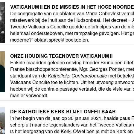
VATICANUM II EN DE MISSIES IN HET HOGE NOOR
De congregatie van de oblaten van Maria Onbevlekt verrich
missiewerk bij de Inuit aan de Hudsonbaai. Het decreet « 
Tweede Vaticaans Concilie gooide de principes van de mis
helemaal ondersteboven, met rampzalige gevolgen. Het ge
moderne?” oblaat spreekt boekdelen.
ONZE HOUDING TEGENOVER VATICANUM II
Enkele maanden geleden ontving broeder Bruno een brief v
Franse bisschoppenconferentie, Mgr. Georges Pontier, met
standpunt van de
Katholieke Contrareformatie
met betrekk
Vaticaans Concilie toe te lichten. Uit het uitvoerig antwoo
hebben wij de centrale passage vertaald, die de visie va
manier verwoordt.
DE KATHOLIEKE KERK BLIJFT ONFEILBAAR
In het begin van dit jaar, op 30 januari 2021, haalde pau
scherp uit naar de tegenstanders van het Tweede Vaticaan
is het leergezag van de Kerk. Ofwel ben je mét de Kerk en 