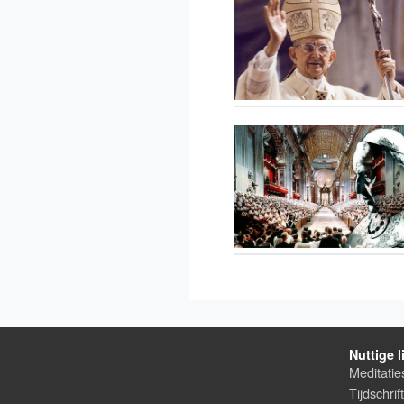
Nuttige l
Meditatie
Tijdschrif