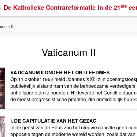
ste
De Katholieke Contrareformatie
in de 21
ee
canum II
Vaticanum II
VATICANUM II ONDER HET ONTLEEDMES
Op 11 oktober 1962 hield Joannes XXIII zijn openingstoesp
publiekelijk afstand nam van de behoedzame verdedigers 
onheilsprofeten te noemen. Hij leverde het Concilie daarm
de meest progressistische prelaten, die onmiddellijk hun 
I. DE CAPITULATIE VAN HET GEZAG
In de geest van de Paus zou het nieuwe concilie geen conci
oppositie tegen de moderne wereld worden, zoals dat van T