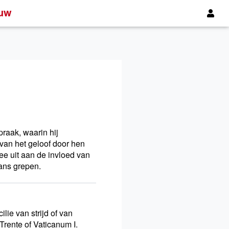
uw
raak, waarin hij
van het geloof door hen
ee uit aan de invloed van
kans grepen.
lie van strijd of van
rente of Vati­canum I.