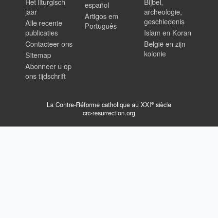
Het liturgisch
Bijbel,
español
jaar
archeologie,
Artigos em
geschiedenis
Alle recente
Português
publicaties
Islam en Koran
Contacteer ons
België en zijn
kolonie
Sitemap
Abonneer u op
ons tijdschrift
e
La Contre-Réforme catholique au XXI
siècle
crc-resurrection.org