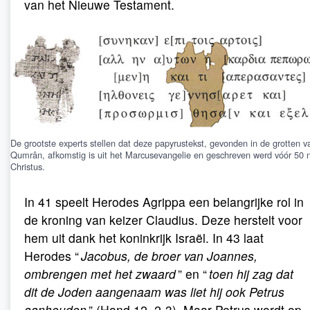
van het Nieuwe Testament.
De grootste experts stellen dat deze papyrustekst, gevonden in de grotten v
Qumrân, afkomstig is uit het Marcusevangelie en geschreven werd vóór 50 
Christus.
In 41 speelt Herodes Agrippa een belangrijke rol in
de kroning van keizer Claudius. Deze herstelt voor
hem uit dank het koninkrijk Israël. In 43 laat
Herodes “
Jacobus, de broer van Joannes,
ombrengen met het zwaard
” en “
toen hij zag dat
dit de Joden aangenaam was liet hij ook Petrus
aanhouden
” (Hand 12, 2-3). Maar Petrus wordt op