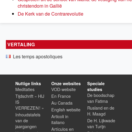
christendom in Gallië
De Kerk van de Contrarevolutie
VERTALING
Les temps apostoliques
Nuttige links
Onze websites
Speciale
Meditaties
VOD-website
studies
De boodschap
Tijdschrift « HIJ
En France
van Fatima
IS
Au Canada
VERREZEN ! »
Rusland en de
English website
H. Maagd
Inhoudstafels
Articoli in
van de
De H. Lijkwade
italiano
jaargangen
van Turijn
Artículos en