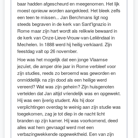
baar hadden afgescheurd en meegenomen. Het lijk
moest opnieuw worden aangekleed. Het bleek zelfs
een teen te missen... Jan Berchmans ligt nog
steeds begraven in de kerk van Sant'Ignazio in
Rome maar zijn hart wordt als relikwie bewaard in
de kerk van Onze-Lieve-Vrouw-van-Leliëndaal in
Mechelen. In 1888 werd hij heilig verklaard. Zijn
feestdag valt op 26 november.
Hoe was het mogelijk dat een jonge Vlaamse
jezuïet, die amper drie jaar in Rome verbleef voor
zijn studies, reeds zo beroemd was geworden en
onmiddellijk na zijn dood als een heilige werd
vereerd? Wat was zijn geheim? Zijn huisgenoten
vertelden dat Jan altijd vriendelijk was en opgewekt.
Hij was een ijverig student. Als hij door
verplichtingen overdag te weinig aan zijn studie was
toegekomen, zag je tot diep in de nacht licht
branden op zijn kamer. Hij was voorkomend, deed
alles wat hem gevraagd werd met een
verbazingwekkende opgewektheid. Een van zijn