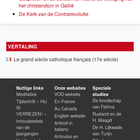
het christendom in Gallië
De Kerk van de Contrarevolutie
VERTALING
Le grand siècle catholique français (17e siècle)
Nuttige links
Onze websites
Speciale
Meditaties
VOD-website
studies
De boodschap
Tijdschrift « HIJ
En France
van Fatima
IS
Au Canada
VERREZEN ! »
Rusland en de
English website
H. Maagd
Inhoudstafels
Articoli in
van de
De H. Lijkwade
italiano
jaargangen
van Turijn
Artículos en