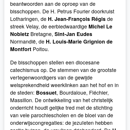
beantwoorden aan de oproep van de
bisschoppen. De H. Petrus Fourier doorkruist
Lotharingen, de
H. Jean-François Régis
de
streek Velay, de eerbiedwaardige
Michel Le
Nobletz
Bretagne,
Sint-Jan Eudes
Normandië, de
H. Louis-Marie Grignion de
Montfort
Poitou.
De bisschoppen stellen een diocesane
catechismus op. De stemmen van de grootste
vertegenwoordigers van de gewijde
welsprekendheid weerklinken aan het hof en in
de steden:
Bossuet
, Bourdaloue, Fléchier,
Massillon. De ontwikkeling van het christelijk
onderricht houdt gelijke tred met de stichting
van vele parochiescholen en de bloei van de
onderwijscongregaties: de jezuïeten hebben