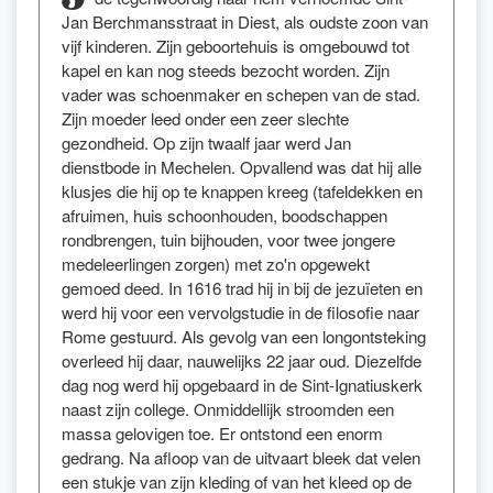
Jan Berchmansstraat in Diest, als oudste zoon van
vijf kinderen. Zijn geboortehuis is omgebouwd tot
kapel en kan nog steeds bezocht worden. Zijn
vader was schoenmaker en schepen van de stad.
Zijn moeder leed onder een zeer slechte
gezondheid. Op zijn twaalf jaar werd Jan
dienstbode in Mechelen. Opvallend was dat hij alle
klusjes die hij op te knappen kreeg (tafeldekken en
afruimen, huis schoonhouden, boodschappen
rondbrengen, tuin bijhouden, voor twee jongere
medeleerlingen zorgen) met zo'n opgewekt
gemoed deed. In 1616 trad hij in bij de jezuïeten en
werd hij voor een vervolgstudie in de filosofie naar
Rome gestuurd. Als gevolg van een longontsteking
overleed hij daar, nauwelijks 22 jaar oud. Diezelfde
dag nog werd hij opgebaard in de Sint-Ignatiuskerk
naast zijn college. Onmiddellijk stroomden een
massa gelovigen toe. Er ontstond een enorm
gedrang. Na afloop van de uitvaart bleek dat velen
een stukje van zijn kleding of van het kleed op de