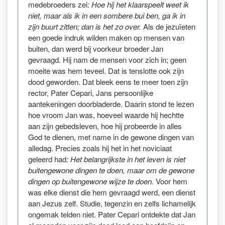
medebroeders zei:
Hoe hij het klaarspeelt weet ik
niet, maar als ik in een sombere bui ben, ga ik in
zijn buurt zitten; dan is het zo over.
Als de jezuïeten
een goede indruk wilden maken op mensen van
buiten, dan werd bij voorkeur broeder Jan
gevraagd. Hij nam de mensen voor zich in; geen
moeite was hem teveel. Dat is tenslotte ook zijn
dood geworden. Dat bleek eens te meer toen zijn
rector, Pater Cepari, Jans persoonlijke
aantekeningen doorbladerde. Daarin stond te lezen
hoe vroom Jan was, hoeveel waarde hij hechtte
aan zijn gebedsleven, hoe hij probeerde in alles
God te dienen, met name in de gewone dingen van
alledag. Precies zoals hij het in het noviciaat
geleerd had
: Het belangrijkste in het leven is niet
buitengewone dingen te doen, maar om de gewone
dingen op buitengewone wijze te doen.
Voor hem
was elke dienst die hem gevraagd werd, een dienst
aan Jezus zelf. Studie, tegenzin en zelfs lichamelijk
ongemak telden niet. Pater Cepari ontdekte dat Jan