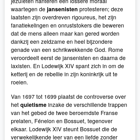
jezuïeten hanteren een lossere moraal
waartegen de
jansenisten
protesteren; deze
laatsten zijn overdreven rigoureus, het zijn
fanatiekelingen en onruststokers die beweren
dat de mens alleen maar kan gered worden
dankzij een zeldzame en heel bijzondere
genade van een schrikwekkende God. Rome
veroordeelt eerst de jansenisten en daarna de
laxisten. En Lodewijk XIV spant zich in om de
ketterij en de rebellie in zijn koninkrijk uit te
roeien.
Van 1697 tot 1699 plaatst de controverse over
het
quietisme
inzake de verschillende trappen
van het gebed de twee beroemdste Franse
prelaten, Fénelon en Bossuet, tegenover
elkaar. Lodewijk XIV steunt Bossuet die de
verwekelijkende leer van een liefde zonder