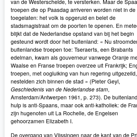
van de Westerschelde, te versterken. Maar de Spa
troepen die op Paasdag arriveren worden niet in de
toegelaten: het volk is opgeruid en belet de
stadsmagistraat om de poorten te openen. En met
blijkt dat de Nederlandse opstand van bij het begin
gesteund wordt door het buitenland: « Nu stroomde
buitenlandse troepen toe: Tseraerts, een Brabants
edelman, kwam als gouverneur vanwege Oranje me
Waalse en Franse troepen overzee uit Frankrijk; En
troepen, met oogluiking van hun regering uitgezeild,
nestelden zich binnen de stad » (Pieter Geyl,
Geschiedenis van de Nederlandse stam
,
Amsterdam/Antwerpen 1961, p. 273). De buitenlan
hulp is anti-Spaans, maar ook anti-katholiek: de Fr
zijn hugenoten uit La Rochelle, de Engelsen
gehoorzamen Elizabeth I.
De overgang van Vlissingen naar de kant van de Pr