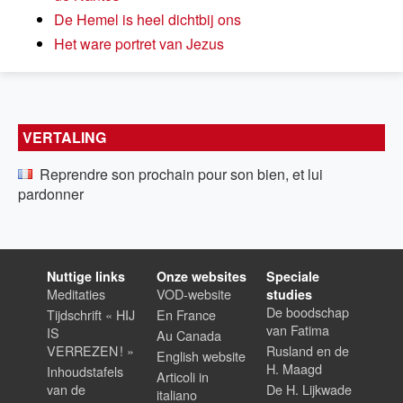
De Hemel is heel dichtbij ons
Het ware portret van Jezus
VERTALING
Reprendre son prochain pour son bien, et lui
pardonner
Nuttige links
Onze websites
Speciale
Meditaties
VOD-website
studies
De boodschap
Tijdschrift « HIJ
En France
van Fatima
IS
Au Canada
VERREZEN ! »
Rusland en de
English website
H. Maagd
Inhoudstafels
Articoli in
van de
De H. Lijkwade
italiano