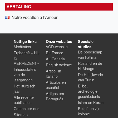
VERTALING
Notre vocation à l’Amour
Nuttige links
Onze websites
Speciale
Meditaties
VOD-website
studies
De boodschap
Tijdschrift « HIJ
En France
van Fatima
IS
Au Canada
VERREZEN ! »
Rusland en de
English website
H. Maagd
Inhoudstafels
Articoli in
van de
De H. Lijkwade
italiano
jaargangen
van Turijn
Artículos en
Het liturgisch
Bijbel,
español
jaar
archeologie,
Artigos em
geschiedenis
Alle recente
Português
publicaties
Islam en Koran
Contacteer ons
België en zijn
kolonie
Sitemap