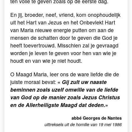
ten volle te geven zoals op de eerste dag.
En jij, broeder, neef, vriend, kom onophoudelijk
uit het Hart van Jezus en het Onbevlekt Hart
van Maria nieuwe energie putten om aan de
mensen de schatten door te geven die God je
heeft toevertrouwd. Misschien zal je gevraagd
worden je leven te geven voor hen van wie je
houdt en van wie je niet houdt.
O Maagd Maria, leer ons de ware liefde die de
juiste moraal bevat:
«
Gij zult uw naaste
beminnen zoals uzelf omwille van de liefde
van God op de manier zoals Jezus Christus
en de Allerheiligste Maagd dat deden
.»
abbé Georges de Nantes
uittreksels uit de homilie van 19 mei 1986