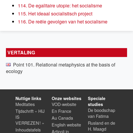
114. De egalitaire utopie: het socialisme
115. Het ideaal socialistisch project
116. De reële gevolgen van het socialisme
VERTALING
Point 101. Relational metaphysics at the basis of
ecology
Nuttige links
Onze websites
Speciale
Meditaties
VOD-website
studies
De boodschap
Tijdschrift « HIJ
En France
van Fatima
IS
Au Canada
VERREZEN ! »
Rusland en de
English website
H. Maagd
Inhoudstafels
Articoli in