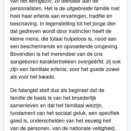
van het
kerngezin
, zo dierbaar aan de
personalisten. Het is de
uitgebreide familie
met
heel haar erfenis aan ervaringen, traditie en
beschaving. In tegenstelling tot het jonge dier
dat gedreven wordt door instincten heeft de
kleine mens, die totaal hulpeloos is, nood aan
een beschermende en opvoedende omgeving.
Bovendien is het merendeel van de ons
aangeboren karaktertrekken overgeërfd; zij ook
zijn een familiale erfenis, voor het goede zowel
als voor het kwade.
De falangist stelt dus als beginsel dat de
familie de basis is van het broederlijk
samenleven en dat het familiaal welzijn,
fundament van het sociaal geluk, een specifiek
goed is, onderscheiden van het eeuwig heil
van de personen, van de nationale veiligheid,