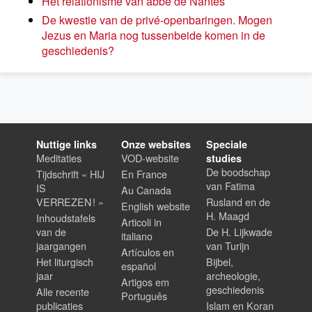
Het relationisme van abbé de Nantes
De kwestie van de privé-openbaringen. Mogen
Jezus en Maria nog tussenbeide komen in de
geschiedenis?
Nuttige links
Onze websites
Speciale
Meditaties
VOD-website
studies
De boodschap
Tijdschrift « HIJ
En France
van Fatima
IS
Au Canada
VERREZEN ! »
Rusland en de
English website
H. Maagd
Inhoudstafels
Articoli in
van de
De H. Lijkwade
italiano
jaargangen
van Turijn
Artículos en
Het liturgisch
Bijbel,
español
jaar
archeologie,
Artigos em
geschiedenis
Alle recente
Português
publicaties
Islam en Koran