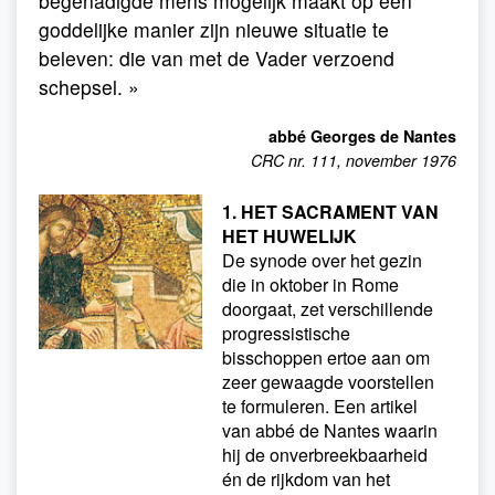
begenadigde mens mogelijk maakt op een
goddelijke manier zijn nieuwe situatie te
beleven: die van met de Vader verzoend
schepsel. »
abbé Georges de Nantes
CRC nr. 111, november 1976
1. HET SACRAMENT VAN
HET HUWELIJK
De synode over het gezin
die in oktober in Rome
doorgaat, zet verschillende
progressistische
bisschoppen ertoe aan om
zeer gewaagde voorstellen
te formuleren. Een artikel
van abbé de Nantes waarin
hij de onverbreekbaarheid
én de rijkdom van het