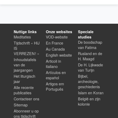
Nuttige links
Onze websites
Speciale
Meditaties
VOD-website
studies
De boodschap
Tijdschrift « HIJ
En France
van Fatima
IS
Au Canada
VERREZEN ! »
Rusland en de
English website
H. Maagd
Inhoudstafels
Articoli in
van de
De H. Lijkwade
italiano
jaargangen
van Turijn
Artículos en
Het liturgisch
Bijbel,
español
jaar
archeologie,
Artigos em
geschiedenis
Alle recente
Português
publicaties
Islam en Koran
Contacteer ons
België en zijn
kolonie
Sitemap
Abonneer u op
ons tijdschrift