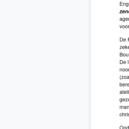
Eng
zen
agen
voor
De F
zek
Bour
De l
noo
(zoa
ber
atel
gez
man
chri
Ond