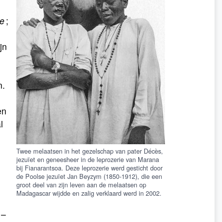
le
;
jn
n.
en
l
Twee melaatsen in het gezelschap van pater Décès,
jezuïet en geneesheer in de leprozerie van Marana
bij Fianarantsoa. Deze leprozerie werd gesticht door
de Poolse jezuïet Jan Beyzym (1850-1912), die een
groot deel van zijn leven aan de melaatsen op
Madagascar wijdde en zalig verklaard werd in 2002.
 –