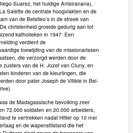
iego-Suarez, het huidige Antsiranana),
La Salette de centrale hoogvlakten en de
tam van de Betsileo’s in de streek van
De christenheid groeide gedurig aan tot
izend katholieken in 1947. Een
melding verdient de
ardige toewijding van de missionarissen
aatsen, die verzorgd werden door de
e zusters van de H. Jozef van Cluny, en
aten kinderen van de kleurlingen, die
den door pater Joseph de Villèle in Bel-
rive).
s was de Madagassische bevolking zeer
oen 72.000 soldaten en 20.000 arbeiders,
rland te vertrekken nadat Hitler op 10 mei
laag en de wapenstilstand die het
e Duitsers sloot gaven de bewoners van