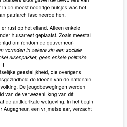
ot in de meest nederige huisjes was het
an patriarch fascineerde hen.
er rust op het eiland. Alleen enkele
der huisarrest geplaatst. Zoals meestal
enigd om rondom de gouverneur-
n vormden in zekere zin een sociale
kel eisenpakket, geen enkele politieke
» 1
selijke geestelijkheid, die overigens
nsgezindheid de ideeën van de nationale
bevolking. De jeugdbewegingen werden
d van de verwezenlijking van dit
 de antiklerikale wetgeving, in het begin
or Augagneur, een vrijmetselaar, verzacht