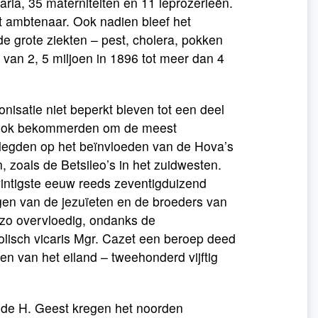
ria, 35 materniteiten en 11 leprozerieën.
t ambtenaar. Ook nadien bleef het
de grote ziekten – pest, cholera, pokken
van 2, 5 miljoen in 1896 tot meer dan 4
isatie niet beperkt bleven tot een deel
h ook bekommerden om de meest
oelegden op het beïnvloeden van de Hova’s
 zoals de Betsileo’s in het zuidwesten.
wintigste eeuw reeds zeventigduizend
ingen van de jezuïeten en de broeders van
s zo overvloedig, ondanks de
olisch vicaris Mgr. Cazet een beroep deed
en van het eiland – tweehonderd vijftig
 de H. Geest kregen het noorden