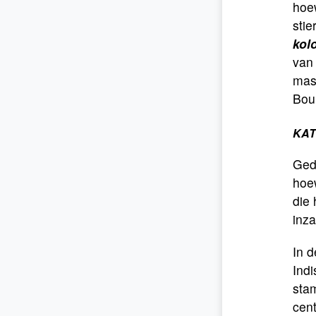
hoe
stie
kol
van
mas
Bou
KAT
Ged
hoew
die
inz
In 
Ind
stam
cent