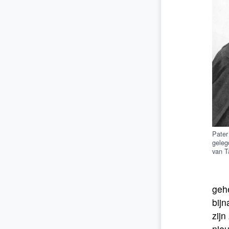
Pater
geleg
van T
gehe
bijn
zijn
nie