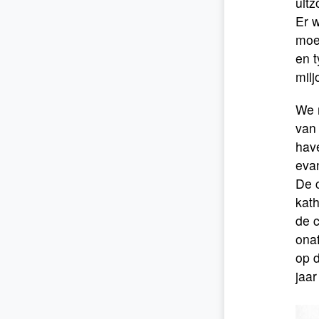
uitz
Er 
moed
en t
milj
We m
van
have
evan
De c
kath
de c
onaf
op d
jaar