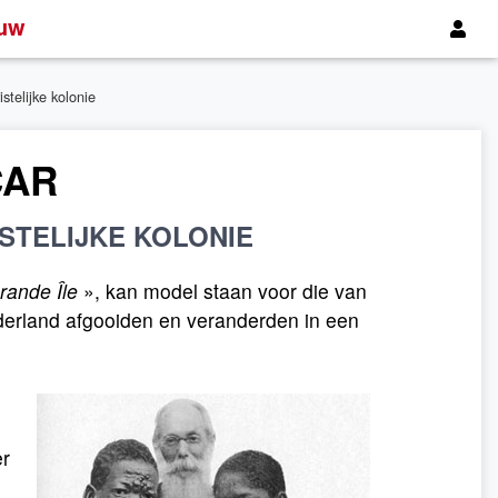
uw
telijke kolonie
CAR
STELIJKE KOLONIE
rande Île
», kan model staan voor die van
ederland afgooiden en veranderden in een
er