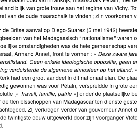
eiland blijk van grote trouw aan het regime van Vichy. T
ret van de oude maarschalk te vinden ; zijn voorkomen v
 de Britse aanval op Diego-Suarez (5 mei 1942) heerste 
gbeelden van het Madagassisch “ nationalisme ” waren on
moeilijke omstandigheden was de hele gemeenschap ver
raal, Armand Annet, front te vormen : «
Deze zware jare
nstilstand. Geen enkele ideologische oppositie, geen en
sing verduisterde de algemene atmosfeer op het eiland
. 
erk had een groot aandeel in dit nationaal elan. De plaat
ledig gewonnen was voor Pétain, verspreidde in grote ee
olutie [«
Travail, famille, patrie
»] onder de plaatselijke 
 de tien bisschoppen van Madagascar ten dienste gestel
chtegoed. Zij verkregen verder van gouverneur Annet dat
de twintigste eeuw uitgewerkt door zijn voorganger Vict
d.