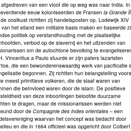
afgedreven van een vloot die op weg was naar India. In
zeventiende eeuw koloniseerden de Fransen
la Grande Î
de oostkust richtten zij handelsposten op. Lodewijk XIV
van het eiland een militaire basis maken en baseerde zi
ndse politiek op verstandhouding met de plaatselijke
hoofden, verbod op de slavernij en het uitzenden van
sionarissen om de autochtone bevolking te evangelisere
. Vin­centius a Paulo stuurde er zijn paters lazaristen
rtoe, die een bewonderenswaardig werk van pacificatie 
gelisatie begonnen. Zij richtten hun belangstelling voora
e meest primitieve volkeren, die de slaaf waren van
mmen die beïnvloed waren door de islam. De positieve
esteldheid van deze inboorlingen beloofde duurzame
chten te dragen, maar de missionarissen werden niet
teund door de
Com­pagnie des Indes orien­tales
– een
delsvereniging waarvan het con­cept was bedacht door
elieu en die in 1664 officieel was opgericht door Colbert