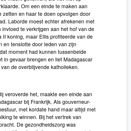
erklaarde. Om een einde te maken aan
e zetten en haar te doen opvolgen door
 had. Laborde moest echter afrekenen met
 invloed te verkrijgen aan het hof van de
I koning, maar Ellis profiteerde van de
en tenslotte door leden van zijn
op dat moment had kunnen tussenbeide
t in gevaar brengen en liet Madagascar
g van de overblijvende katholieken.
 Hij veroverde het, maakte een einde aan
gascar bij Frankrijk. Als gouverneur-
bestuur, met kordate hand maar altijd met
king te winnen. Bij het vertrek van
gebracht. De gezondheidszorg was