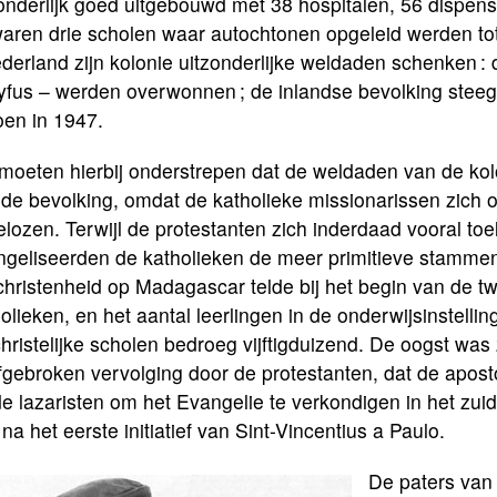
onderlijk goed uitgebouwd met 38 hospitalen, 56 dispensa
waren drie scholen waar autochtonen opgeleid werden to
erland zijn kolonie uitzonderlijke weldaden schenken : 
yfus – werden overwonnen ; de inlandse bevolking steeg 
oen in 1947.
oeten hierbij onderstrepen dat de weldaden van de kolon
 de bevolking, omdat de katholieke missionarissen zic
lozen. Terwijl de protestanten zich inderdaad vooral t
geliseerden de katholieken de meer primitieve stammen,
hristenheid op Madagascar telde bij het begin van de t
olieken, en het aantal leerlingen in de onderwijsinstell
hristelijke scholen bedroeg vijftigduizend. De oogst wa
gebroken vervolging door de protestanten, dat de apost
e lazaristen om het Evangelie te verkondigen in het zuid
 na het eerste initiatief van Sint-Vincentius a Paulo.
De paters van