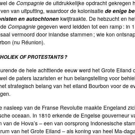
wel de
Compagnie
de uitdrukkelijke opdracht gekregen 
rven van uitputting, waardoor de kolonisatie
de enige b
onisten en autochtonen
kwijtraakte. De hebzucht en he
 de
Compagnie
gegeven werd leidden tot een ramp : in 
saal vermoord door inlandse stammen ; wie kon ontsnapp
rbon (nu Réunion).
HOLIEK OF PROTESTANTS ?
urende de hele achttiende eeuw werd het Grote Eiland ov
el de paters lazaristen er hun belangstelling voor behi
 het strategisch belang van het eiland Bourbon voor de 
agen.
de nasleep van de Franse Revolutie maakte Engeland zic
ische oceaan. In 1810 erkende de Engelse gouverneur van
 van de Hova’s – een van oorsprong Indone­sische stam 
rum van het Grote Eiland – als koning van heel Ma­­-da­ga