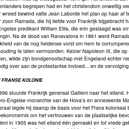
tenlanders begrepen had en het christendom onwettig v
 wreed bewind vatte Jean Laborde het plan op haar af t
 zoon Ramada, die hij liefde voor Frankrijk bijgebracht
ngelse predikant William Ellis, die erin geslaagd was om
ingin. Na de dood van Ranavalona in 1861 werd Ramada I
kheid van de nog heidense vorst om hem te corrumperen 
houding te laten vermoorden. Keizer Napoleon III, die 
en, wilde zijn bondgenootschap met Engeland echter nie
edig over aan de protestantse invloed... en de vervolgin
 FRANSE KOLONIE
896 stuurde Frankrijk generaal Gallieni naar het eiland.
pro-Engelse monarchie van de Hova’s en annexeerde Mada
raal legde hij daarop de basis voor het Frans koloniaal 
ekommernis om het vertrouwen van de plaatselijke bevol
lieni in 1905 was het eiland één gemaakt en tot vrede 