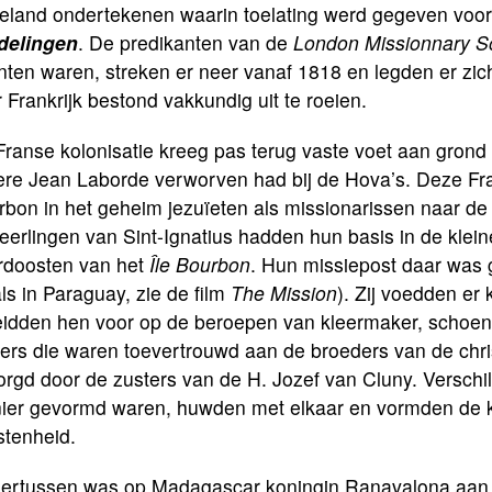
eland ondertekenen waarin toelating werd gegeven voo
delingen
. De pre­dikanten van de
London Missionnary S
ten waren, streken er neer vanaf 1818 en legden er zic
 Frankrijk bestond vak­kundig uit te roeien.
ranse kolonisatie kreeg pas terug vaste voet aan grond 
ere Jean Laborde verworven had bij de Hova’s. Deze Fra
bon in het geheim jezuïeten als missionarissen naar de 
eerlingen van Sint-Ignatius hadden hun basis in de klei
rdoosten van het
Île Bourbon
. Hun missiepost daar was 
ls in Paraguay, zie de film
The Mission
). Zij voedden er
eidden hen voor op de beroepen van kleermaker, schoen
iers die waren toevertrouwd aan de broeders van de chri
orgd door de zusters van de H. Jozef van Cluny. Verschi
ier gevormd waren, huwden met elkaar en vormden de ke
stenheid.
ertussen was op Madagascar koningin Ran­ava­lona aan 