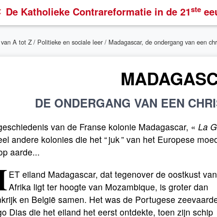
ste
De Katholieke Contrareformatie
in de 21
ee
 van A tot Z
/
Politieke en sociale leer
/ Madagascar, de ondergang van een chris
MADAGAS
DE ONDERGANG VAN EEN CHRI
geschiedenis van de Franse kolonie Madagascar, «
La G
el andere kolonies die het “ juk ” van het Europese mo
op aarde...
H
ET eiland Madagascar, dat tegenover de oostkust van
Afrika ligt ter hoogte van Mozambique, is groter dan
nkrijk en België samen. Het was de Portugese zeevaard
o Dias die het eiland het eerst ontdekte, toen zijn schip