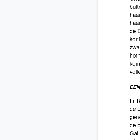
bui
haar
haar
de E
kon
zwa
hof
kom
voll
EEN
In 1
de 
gene
de b
Gal