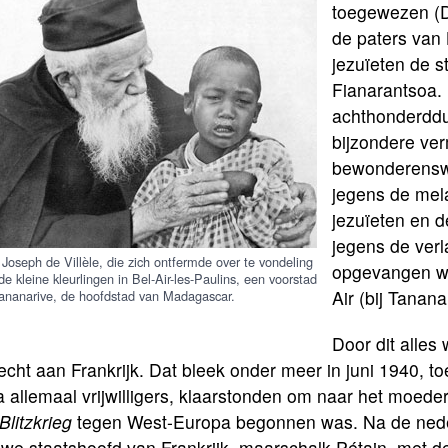
toegewezen (D
de paters van 
jezuïeten de s
Fianarantsoa. 
achthonderddu
bijzondere ver
bewonderenswa
jegens de mel
jezuïeten en d
jegens de verl
 Joseph de Villèle, die zich ontfermde over te vondeling
opgevangen wer
de kleine kleurlingen in Bel-Air-les-Paulins, een voorstad
Air (bij Tanana
ananarive, de hoofdstad van Madagascar.
Door dit alle
cht aan Frankrijk. Dat bleek onder meer in juni 1940, t
a allemaal vrijwilligers, klaarstonden om naar het moede
Blitzkrieg
tegen West-Europa begonnen was. Na de neder
uwe staatshoofd van Frankrijk, maarschalk Pétain, met d