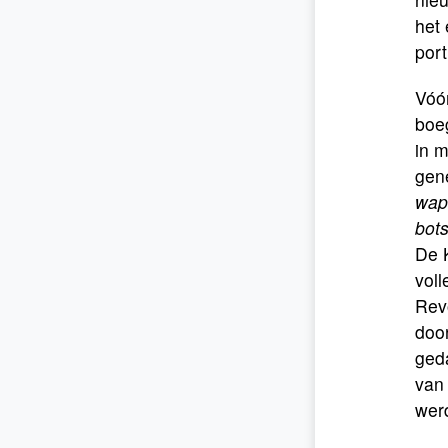
het 
port
Vóór
boe
in 
gene
wape
bot
De K
vol
Rev
door
geda
van 
wer