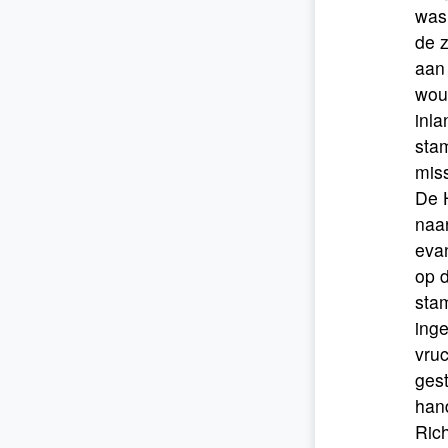
was 
de 
aan 
wou 
inla
stam
mis
De H
naa
evan
op d
sta
ing
vru
ges
han
Rich