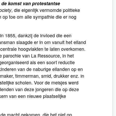
r
de komst van protestantse
ociety
, die eigenlijk vermomde politieke
h op toe om alle sympathie die er nog
in 1855, dankzij de invloed die een
nsman slaagde er in om vanuit het eiland
cen­trale hoogvlakten te laten overkomen.
ne parochie van La Ressource, in het
georganiseerd als een soort reductie
 kinderen van de naburige eilanden op en
maker, timmerman, smid, drukker enz. in
stelijke scholen. Voor de meisjes werd
llenden van deze jongeren die op deze
rn van een nieuwe plaatselijke
de macht gekomen, die het niet op