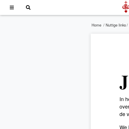
Home
/
Nuttige links
/
J
In h
over
de v
We b