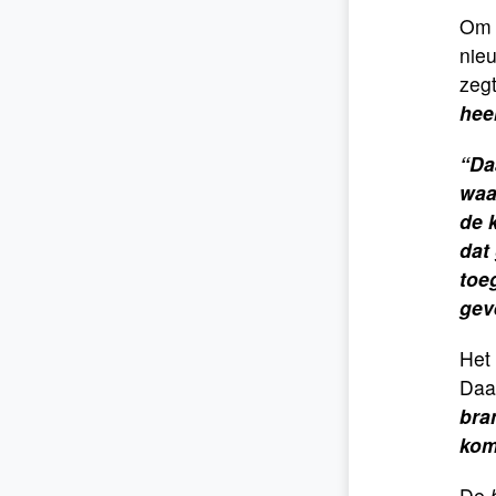
Om d
nie
zeg
hee
“Da
waa
de 
dat 
toeg
gev
Het 
Daar
bra
kom
De