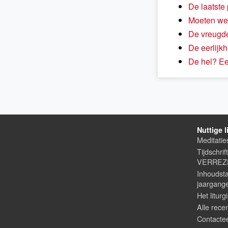
De laatste 
Moeten we
De vreugde 
De eerlijk
De hel? Ee
Nuttige l
Meditatie
Tijdschrif
VERREZE
Inhoudsta
jaargang
Het liturg
Alle rece
Contacte