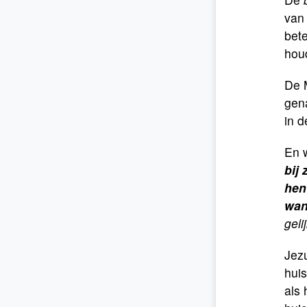
van 
bete
hou
De M
gen
in d
En w
bij
hen
wan
geli
Jezu
huis
als 