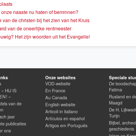
plaats
 onze naaste nu haten of beminnen?
van de christen bij het zien van het Kruis
heid van de oneerlijke rentmeester
uwig? Het zijn woorden uit het Evangelie!
inks
Onze websites
Speciale stu
s
VOD-website
De boodscha
Fatima
t « HIJ IS
En France
N ! »
Rusland en d
Au Canada
Maagd
fels van de
English website
en
De H. Lijkwad
Articoli in italiano
Turijn
isch jaar
Artículos en español
Bijbel, archeo
nte publicaties
Artigos em Português
geschiedenis
er ons
Islam en Kor