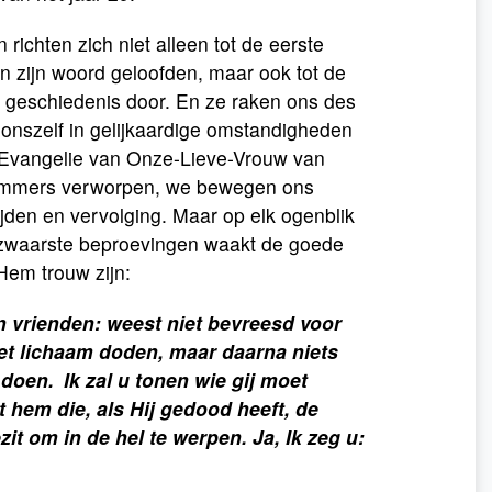
n richten zich niet alleen tot de eerste
 in zijn woord geloofden, maar ook tot de
r geschiedenis door. En ze raken ons des
 onszelf in gelijkaardige omstandigheden
 Evangelie van Onze-Lieve-Vrouw van
 immers verworpen, we bewegen ons
 lijden en vervolging. Maar op elk ogenblik
e zwaarste beproevingen waakt de goede
Hem trouw zijn:
jn vrienden: weest niet bevreesd voor
et lichaam doden, maar daarna niets
 doen.
Ik zal u tonen wie gij moet
t hem die, als Hij gedood heeft, de
it om in de hel te werpen. Ja, Ik zeg u: