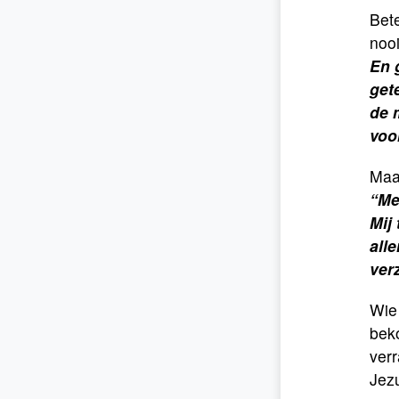
Bet
nooi
En 
get
de 
voo
Maar
“
Me
Mij
alle
ver
Wie 
bek
verr
Jezu