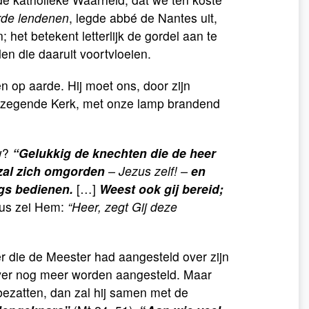
de lendenen
, legde abbé de Nantes uit,
het betekent letterlijk de gordel aan te
n die daaruit voortvloeien.
 op aarde. Hij moet ons, door zijn
gezegende Kerk, met onze lamp brandend
uw?
“
Gelukkig de knechten die de heer
j zal zich omgorden
– Jezus zelf! –
en
ngs bedienen.
[…]
Weest ook gij bereid;
rus zei Hem:
“Heer, zegt Gij deze
r die de Meester had aangesteld over zijn
r over nog meer worden aangesteld. Maar
e bezatten, dan zal hij samen met de