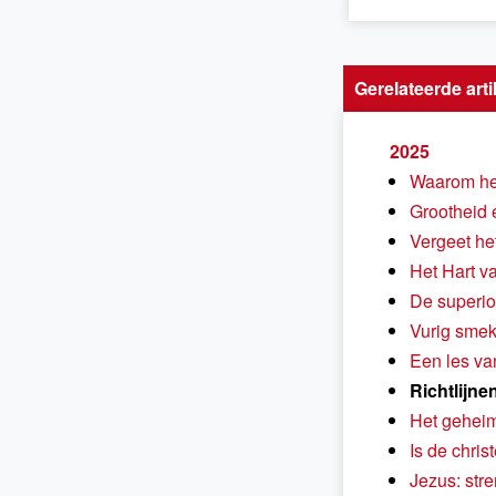
Gerelateerde arti
2025
Waarom hee
Grootheid 
Vergeet het
Het Hart v
De superio
Vurig smek
Een les va
Richtlijne
Het geheim
Is de chris
Jezus: str