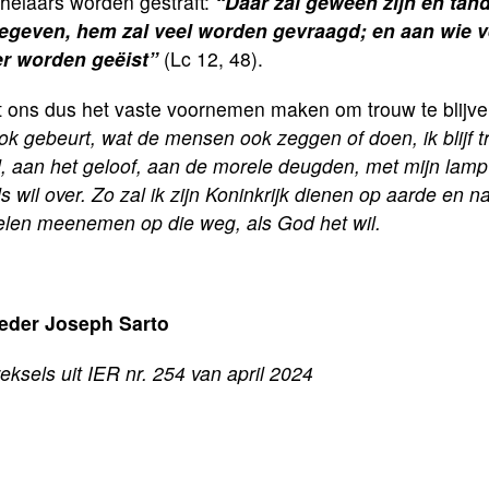
helaars worden gestraft:
“Daar zal geween zijn en ta
gegeven, hem zal veel worden gevraagd; en aan wie ve
r worden geëist”
(Lc 12, 48).
t ons dus het vaste voornemen maken om trouw te blijve
ok gebeurt, wat de mensen ook zeggen of doen, ik blijf tr
 aan het geloof, aan de morele deugden, met mijn lamp 
 wil over. Zo zal ik zijn Koninkrijk dienen op aarde en 
elen meenemen op die weg, als God het wil.
eder Joseph Sarto
reksels uit IER nr. 254 van april 2024