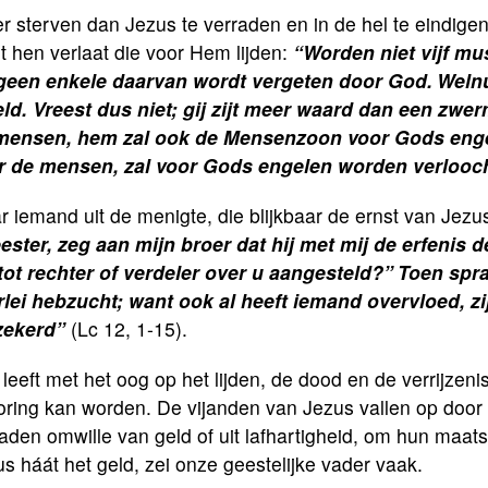
er sterven dan Jezus te verraden en in de hel te eindi
t hen verlaat die voor Hem lijden:
“
Worden niet vijf m
geen enkele daarvan wordt vergeten door God.
Welnu
eld. Vreest dus niet; gij zijt meer waard dan een zw
mensen, hem zal ook de Mensenzoon voor Gods engel
r de mensen, zal voor Gods engelen worden verlooc
 iemand uit de menigte, die blijkbaar de ernst van Jezu
ester, zeg aan mijn broer dat hij met mij de erfenis de
 tot rechter of verdeler over u aangesteld?”
Toen spra
rlei hebzucht; want ook al heeft iemand overvloed, zij
zekerd”
(Lc 12, 1-15).
leeft met het oog op het lijden, de dood en de verrijzeni
oring kan worden. De vijanden van Jezus vallen op doo
aden omwille van geld of uit lafhartigheid, om hun maatsc
s háát het geld, zei onze geestelijke vader vaak.