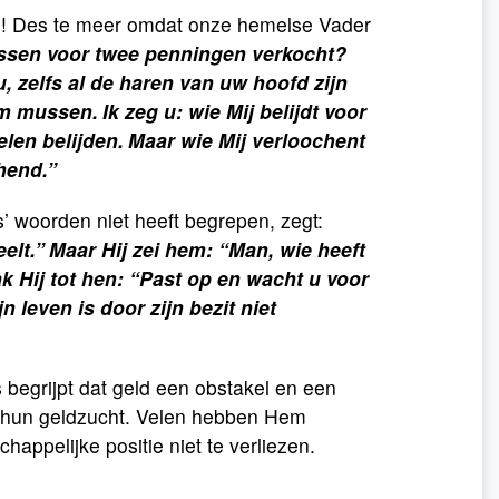
gen! Des te meer omdat onze hemelse Vader
ussen voor twee penningen verkocht?
, zelfs al de haren van uw hoofd zijn
erm mussen.
Ik zeg u: wie Mij belijdt voor
en belijden.
Maar wie Mij verloochent
hend.”
s’ woorden niet heeft begrepen, zegt:
elt.”
Maar Hij zei hem: “Man, wie heeft
k Hij tot hen: “Past op en wacht u voor
n leven is door zijn bezit niet
s begrijpt dat geld een obstakel en een
r hun geldzucht. Velen hebben Hem
happelijke positie niet te verliezen.