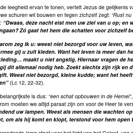
e leegheid ervan te tonen, vertelt Jezus de gelijkenis 
uwe schuren wil bouwen en tegen zichzelf zegt:
“Rust nu 
t:
“Dwaas, deze nacht eist men uw ziel van u op; en w
ngaan?
Zó gaat het hem die schatten voor zichzelf bel
arom zeg Ik u: weest niet bezorgd voor uw leven, wat 
rmee gij u zult kleden.
Want het leven is meer dan he
kleding…
maakt u niet angstig.
Hiernaar vragen de h
gij dit allemaal nodig heb.
Zoekt slechts zijn rijk en
ift.
Weest niet bezorgd, kleine kudde; want het heeft
en”
(Lc 12, 22-32).
belangrijkste is dus:
“een schat opbouwen in de Hemel”
om moeten we altijd paraat zijn om voor de Heer te ver
ndend uw lampen.
Weest als mensen die wachten op h
t, om als hij komt en klopt, terstond voor hem open 
brandende lamp
staat voor het licht van het Geloof, van