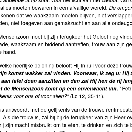
alles moeten bewaren in een afvallige wereld.
De omgor
kenen dat we waakzaam moeten blijven, niet verslappen; 
den, niet toegeven aan gemakzucht en aan alle ondeugde
ensenzoon moet bij zijn terugkeer het Geloof nog vinden
ade, waakzaam en biddend aantreffen, trouw aan zijn 
e hand.
elke heerlijke beloning belooft Hij in ruil voor deze tro
 zijn komst wakker zal vinden. Voorwaar, Ik zeg u: Hi
 aan tafel doen aanzitten en dan zal Hij hen de rij la
t de Mensenzoon komt op een onverwacht uur.”
Pet
jkenis voor ons of voor allen?”
(Lc 12, 35-41).
s antwoordt met de gelijkenis van de trouwe rentmeeste
. Als die trouw is, zal hij bij de terugkeer van zijn Hee
hij zijn macht misbruikt om te eten, te drinken en zich t