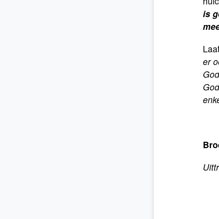
huic
is 
mee
Laa
er o
God,
Gods
enk
Bro
Uitt