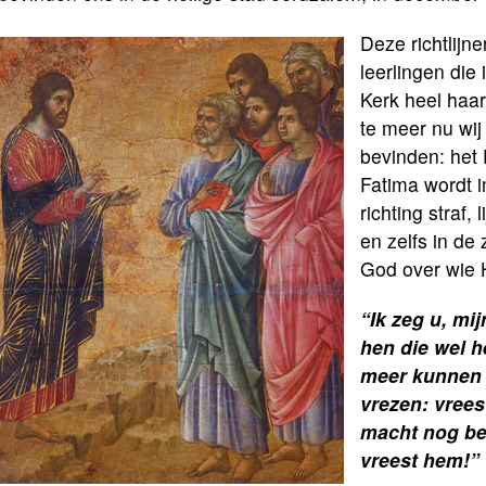
Deze richtlijne
leerlingen die
Kerk heel haa
te meer nu wij
bevinden: het
Fatima wordt
richting straf,
en zelfs in d
God over wie 
“Ik zeg u, mi
hen die wel h
meer kunnen
vrezen: vrees
macht nog bez
vreest hem!”