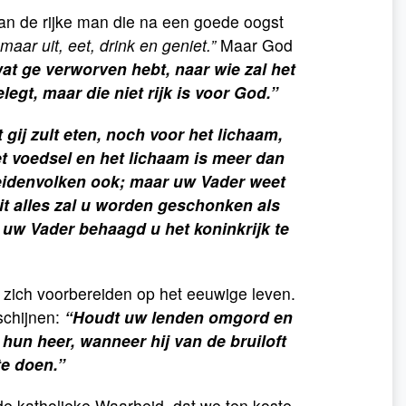
van de rijke man die na een goede oogst
maar uit, eet, drink en geniet.”
Maar God
at ge verworven hebt, naar wie zal het
egt, maar die niet rijk is voor God.”
gij zult eten, noch voor het lichaam,
t voedsel en het lichaam is meer dan
eidenvolken ook; maar uw Vader weet
 dit alles zal u worden geschonken als
 uw Vader behaagd u het koninkrijk te
, zich voorbereiden op het eeuwige leven.
schijnen:
“Houdt uw lenden omgord en
un heer, wanneer hij van de bruiloft
te doen.”
 de katholieke Waarheid, dat we ten koste