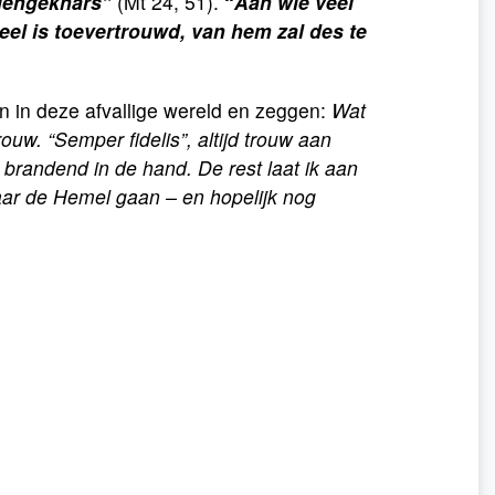
ndengeknars”
(Mt 24, 51).
“
Aan wie veel
el is toevertrouwd, van hem zal des te
n in deze afvallige wereld en zeggen:
Wat
ouw. “Semper fidelis”, altijd trouw aan
brandend in de hand. De rest laat ik aan
naar de Hemel gaan – en hopelijk nog