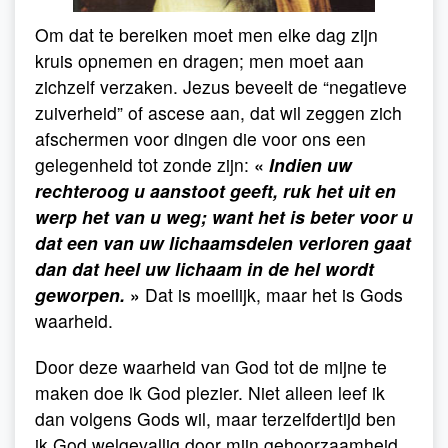
Om dat te bereiken moet men elke dag zijn
kruis opnemen en dragen; men moet aan
zichzelf verzaken. Jezus beveelt de “negatieve
zuiverheid” of ascese aan, dat wil zeggen zich
afschermen voor dingen die voor ons een
gelegenheid tot zonde zijn:
«
Indien uw
rechteroog u aanstoot geeft, ruk het uit en
werp het van u weg; want het is beter voor u
dat een van uw lichaamsdelen verloren gaat
dan dat heel uw lichaam in de hel wordt
geworpen.
»
Dat is moeilijk, maar het is Gods
waarheid.
Door deze waarheid van God tot de mijne te
maken doe ik God plezier. Niet alleen leef ik
dan volgens Gods wil, maar terzelfdertijd ben
ik God welgevallig door mijn gehoorzaamheid.