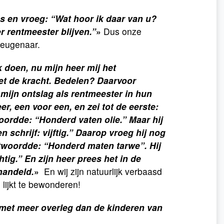
dus en vroeg: “Wat hoor ik daar van u?
r rentmeester blijven.”
»
Dus onze
leugenaar.
k doen, nu mijn heer mij het
et de kracht. Bedelen? Daarvoor
a mijn ontslag als rentmeester in hun
, een voor een, en zei tot de eerste:
oordde: “Honderd vaten olie.” Maar hij
 schrijf: vijftig.” Daarop vroeg hij nog
ntwoordde: “Honderd maten tarwe”. Hij
tig.” En zijn heer prees het in de
handeld.
»
En wij zijn natuurlijk verbaasd
 lijkt te bewonderen!
met meer overleg dan de kinderen van