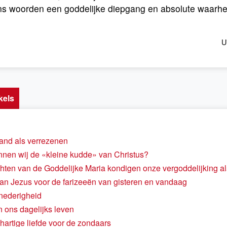
ns woorden een goddelijke diepgang en absolute waarhei
U
kels
and als verrezenen
nen wij de «kleine kudde» van Christus?
hten van de Goddelijke Maria kondigen onze vergoddelijking a
n Jezus voor de farizeeën van gisteren en vandaag
 nederigheid
n ons dagelijks leven
artige liefde voor de zondaars