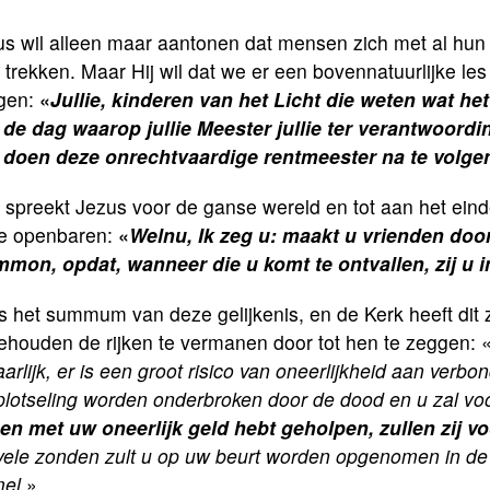
s wil alleen maar aantonen dat mensen zich met al hun 
 trekken. Maar Hij wil dat we er een bovennatuurlijke les
gen:
«
Jullie, kinderen van het Licht die weten wat het
 de dag waarop jullie Meester jullie ter verantwoordi
 doen deze onrechtvaardige rentmeester na te volge
spreekt Jezus voor de ganse wereld en tot aan het eind
te openbaren:
«
Welnu, Ik zeg u: maakt u vrienden doo
mon, opdat, wanneer die u komt te ontvallen, zij u 
is het summum van deze gelijkenis, en de Kerk heeft dit 
ehouden de rijken te vermanen door tot hen te zeggen: 
arlijk, er is een groot risico van oneerlijkheid aan ver
plotseling worden onderbroken door de dood en u zal vo
en met uw oneerlijk geld hebt geholpen, zullen zij v
vele zonden zult u op uw beurt worden opgenomen in de
el.
»