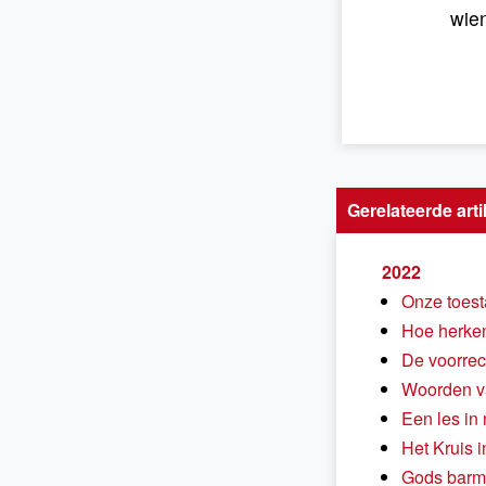
wie
Gerelateerde arti
2022
Onze toest
Hoe herken
De voorrec
Woorden va
Een les in
Het Kruis i
Gods barmh