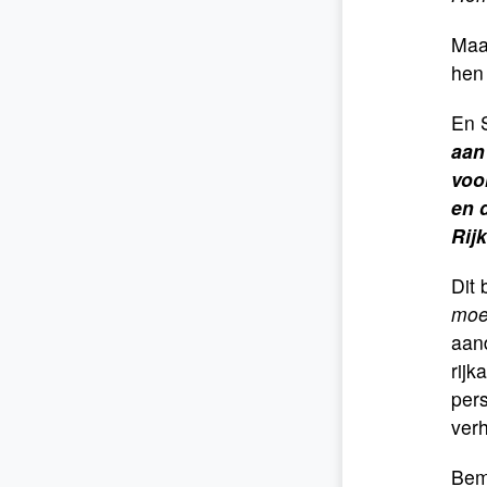
Maar
hen
En 
aan
voo
en 
Rij
Dit 
moe
aan
rij
per
verh
Bemi