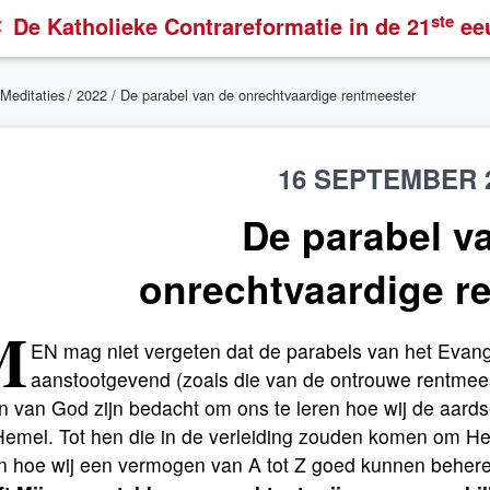
ste
De Katholieke Contrareformatie
in de 21
ee
Meditaties
/
2022
/ De parabel van de onrechtvaardige rentmeester
16 SEPTEMBER 
De parabel v
onrechtvaardige r
M
EN mag niet vergeten dat de parabels van het Evange
aanstootgevend (zoals die van de ontrouwe rentmee
n van God zijn bedacht om ons te leren hoe wij de aard
Hemel. Tot hen die in de verleiding zouden komen om He
en hoe wij een vermogen van A tot Z goed kunnen beher