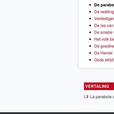
De parabe
De redding
Verdediger
De les van
De smalle
Het volk be
De goedhei
De Hemel
Gods strijd
VERTALING
La parabole d