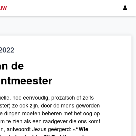
uw
2022
an de
entmeester
lie, hoe eenvoudig, prozaïsch of zelfs
ster) ze ook zijn, door de mens geworden
se dingen moeten beheren met het oog op
m te zien als een raadgever die ons komt
en, antwoordt Jezus geërgerd:
«“
Wie