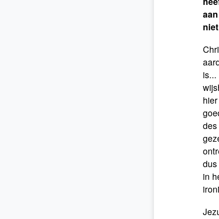
hee
aan
nie
Chri
aard
is..
wijs
hier
goe
des
geze
ontr
dus 
in h
iro
Jezu