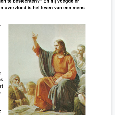
len te beslechten?” En hij voegde er
an overvloed is het leven van een mens
n
e
ns
rt
e
k