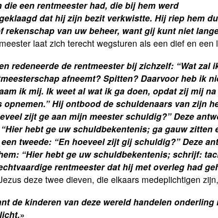
 die een rentmeester had, die bij hem werd
geklaagd dat hij zijn bezit verkwistte. Hij riep hem 
f rekenschap van uw beheer, want gij kunt niet lange
meester laat zich terecht wegsturen als een dief en een 
en redeneerde de rentmeester bij zichzelf: “Wat zal i
tmeesterschap afneemt? Spitten? Daarvoor heb ik ni
aam ik mij. Ik weet al wat ik ga doen, opdat zij mij n
s opnemen.” Hij ontbood de schuldenaars van zijn heer
eveel zijt ge aan mijn meester schuldig?” Deze antw
: “Hier hebt ge uw schuldbekentenis; ga gauw zitten en
 een tweede: “En hoeveel zijt gij schuldig?” Deze a
 hem: “Hier hebt ge uw schuldbekentenis; schrijf: tach
echtvaardige rentmeester dat hij met overleg had ge
Jezus deze twee dieven, die elkaars medeplichtigen zijn,
nt de kinderen van deze wereld handelen onderling 
licht.
»