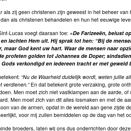
 als zij geen christenen zijn geweest in het beheer van
 dan als christenen behandelen en hun het eeuwige lev
Sint-Lucas voegt daaraan toe:
«
De Farizeeën, belust op
 en lachten Hem uit. Hij sprak tot hen: “Bij de mense
r, maar God kent uw hart. Waar de mensen naar opzi
de profeten golden tot Johannes de Doper; sindsdie
k Gods verkondigd en iedereen tracht er met geweld 
betekent:
“Nu de Waarheid duidelijk wordt, weten jullie al
t verdienen.”
En dat betekent grote verzaking, grote ont
doen. Men moet zich niet vastklampen aan de aarde, of 
kaard. Men moet zich van dit alles losmaken en met de a
soon van de armen, opdat in de wereld aan gene zijde de
eerlijkt, voor mij zullen bemiddelen op de dag van het o
nde broeders, laten wij ons dus onderrichten door deze