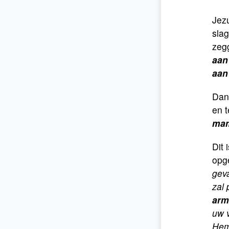
Jezu
slag
zeg
aan
aan
Dan 
en 
mam
Dit 
opg
geva
zal 
arm
uw 
Hem