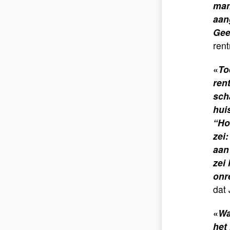
man
aan
Gee
rent
«
To
ren
sch
hui
“Ho
zei
aan
zei
onr
dat 
«
Wa
het 