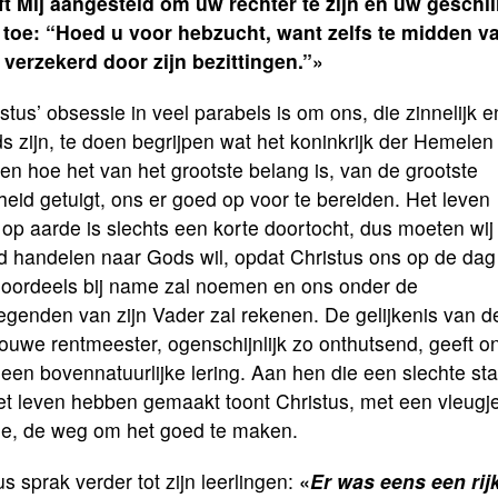
ft Mij aangesteld om uw rechter te zijn en uw geschil
 toe: “Hoed u voor hebzucht, want zelfs te midden v
t verzekerd door zijn bezittingen.”»
stus’ obsessie in veel parabels is om ons, die zinnelijk e
s zijn, te doen begrijpen wat het koninkrijk der Hemelen
. en hoe het van het grootste belang is, van de grootste
heid getuigt, ons er goed op voor te bereiden. Het leven
 op aarde is slechts een korte doortocht, dus moeten wij
d handelen naar Gods wil, opdat Christus ons op de dag
 oordeels bij name zal noemen en ons onder de
genden van zijn Vader zal rekenen. De gelijkenis van d
ouwe rentmeester, ogenschijnlijk zo onthutsend, geeft o
een bovennatuurlijke lering. Aan hen die een slechte sta
et leven hebben gemaakt toont Christus, met een vleugj
nie, de weg om het goed te maken.
s sprak verder tot zijn leerlingen:
«
Er was eens een rij